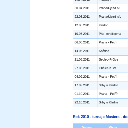
30.04.2011
Praha/Újezd n/L
22.05.2011
Praha/Újezd n/L
12.06.2011
Kladno
10.07.2011
Pha-Invalidovna
06.08.2011
Praha - Petřín
14.08.2011
Koštice
21.08.2011
Sedlec-Prčice
27.08.2011
Libčice n. Vlt.
04.09.2011
Praha - Petřín
17.09.2011
Srby u Kladna
01.10.2011
Praha - Petřín
22.10.2011
Srby u Kladna
Rok 2010 - turnaje Masters - do
Datum
Místo