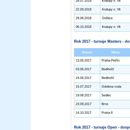
28.07.2018
Kralupy n. Vlt
22.09.2018
Kralupy n. Vlt
29.09.2018
Únětice
06.10.2018
Kralupy n. Vlt
Rok 2017 - turnaje Masters - do
Datum
Místo
13.05.2017
Praha-Petřín
03.06.2017
Bedihošť
24.06.2017
Bedihošť
15.07.2017
Odolena voda
19.08.2017
Sedlec
23.09.2017
Brno
14.10.2017
Praha 8
Rok 2017 - turnaje Open - dosp