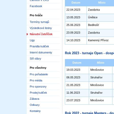
Členství v ČKS
Datum
Místo
Facebook
22.04.2023
Zastávka
Pro hráče
13.05.2023
Únětice
Termíny turnajů
25.06.2023
Bedihošť
Výsledkové listiny
23.09.2023
Zastávka
Národní žebříček
Ligy
14.10.2023
Kamenný Přívoz
Pravidla kuliček
Interní dokumenty
Rok 2023 - turnaje Open - dosp
Síň slávy
Datum
Místo
Pro všechny
19.03.2023
Mirošovice
Pro pořadatele
06.05.2023
Struhařov
Pro média
21.05.2023
Mirošovice
Pro sponzory
Prodej kuliček
11.06.2023
Struhařov
Zábava
23.07.2023
Mirošovice
Odkazy
Kontakty
Rok 2022 - turnaje Masters - do