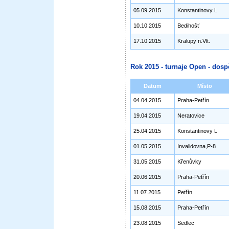
05.09.2015
Konstantinovy L
10.10.2015
Bedihošť
17.10.2015
Kralupy n.Vlt.
Rok 2015 - turnaje Open - dosp
Datum
Místo
04.04.2015
Praha-Petřín
19.04.2015
Neratovice
25.04.2015
Konstantinovy L
01.05.2015
Invalidovna,P-8
31.05.2015
Křenůvky
20.06.2015
Praha-Petřín
11.07.2015
Petřín
15.08.2015
Praha-Petřín
23.08.2015
Sedlec