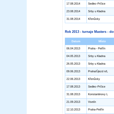
17.08.2014
Sedlec-Prčice
23.08.2014
Srby u Kladna
31.08.2014
Křenůvky
Rok 2013 - turnaje Masters - do
Datum
Místo
06.04.2013
Praha - Petřín
04.05.2013
Srby u Kladna
26.05.2013
Srby u Kladna
09.06.2013
Praha/Újezd n/L
22.06.2013
Křenůvky
17.08.2013
Sedlec-Prčice
31.08.2013
Konstantinovy L
21.09.2013
Vsetín
12.10.2013
Praha-Petřín