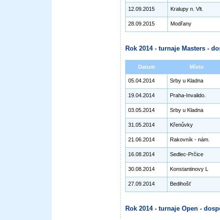
12.09.2015
Kralupy n. Vlt.
28.09.2015
Modřany
Rok 2014 - turnaje Masters - do
Datum
Místo
05.04.2014
Srby u Kladna
19.04.2014
Praha-Invalido.
03.05.2014
Srby u Kladna
31.05.2014
Křenůvky
21.06.2014
Rakovník - nám.
16.08.2014
Sedlec-Prčice
30.08.2014
Konstantinovy L
27.09.2014
Bedihošť
Rok 2014 - turnaje Open - dosp