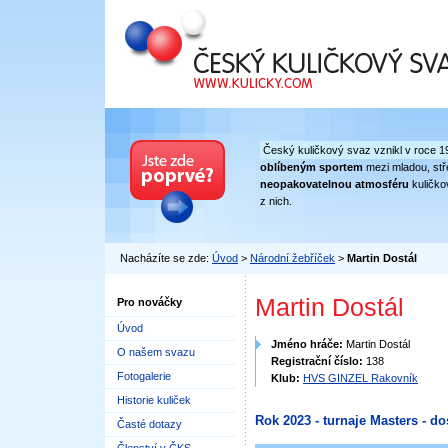
Český kuličkový svaz
Český kuličkový svaz vznikl v roce 1
oblíbeným sportem
mezi mladou, stře
neopakovatelnou atmosféru
kuličko
z nich.
Nacházíte se zde:
Úvod
>
Národní žebříček
>
Martin Dostál
Martin Dostál
Pro nováčky
Úvod
Jméno hráče:
Martin Dostál
O našem svazu
Registrační číslo:
138
Fotogalerie
Klub:
HVS GINZEL Rakovník
Historie kuliček
Rok 2023 - turnaje Masters - do
Časté dotazy