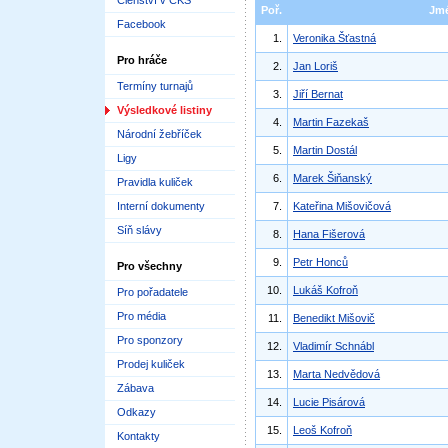
Členství v ČKS
Poř.
Jm
Facebook
1.
Veronika Šťastná
Pro hráče
2.
Jan Loriš
Termíny turnajů
3.
Jiří Bernat
Výsledkové listiny
4.
Martin Fazekaš
Národní žebříček
5.
Martin Dostál
Ligy
6.
Marek Šiňanský
Pravidla kuliček
Interní dokumenty
7.
Kateřina Mišovičová
Síň slávy
8.
Hana Fišerová
9.
Petr Honců
Pro všechny
10.
Lukáš Kofroň
Pro pořadatele
Pro média
11.
Benedikt Mišovič
Pro sponzory
12.
Vladimír Schnábl
Prodej kuliček
13.
Marta Nedvědová
Zábava
14.
Lucie Pisárová
Odkazy
15.
Leoš Kofroň
Kontakty