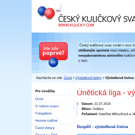
Český kuličkový svaz
Český kuličkový svaz vznikl v roce 1
oblíbeným sportem
mezi mladou, stře
neopakovatelnou atmosféru
kuličko
z nich.
Nacházíte se zde:
Úvod
>
Výsledkové listiny
>
Výsledková listina
Únětická liga - v
Pro nováčky
Úvod
Datum:
21.07.2018
O našem svazu
Místo:
Únětice
Fotogalerie
Pořadatel:
Kateřina Mišovičová a Ji
Historie kuliček
Dospělí - výsledková listina
Časté dotazy