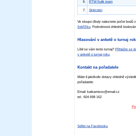
6.
RTW Kulik team
7.
Sklerotici
Ve sloupci
Body
naleznete počet bodů 
žebříčku
. Podrobnosti ohledně bodován
Hlasování v anketě o turnaj ro
Líbil se vám tento turnaj?
Přihlašte se 
v anketě o turnaj roku
.
Kontakt na pořadatele
Máte-li jakékoliv dotazy ohledně výsledk
pořadatele:
Email: katkamisov@email.cz
tel.: 604 698 162
Po
Sdílet na Facebooku