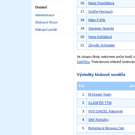
16.
Marie Pospíšilová
Ostatní
17.
Ondřej Hermoch
Administrace
18.
Milan Fořtík
Diskusní fórum
19.
Stanislav Nedvěd
Nákupní portál
20.
Hana Košťálová
21.
Zbyněk Schneider
Ve sloupci
Body
naleznete počet bodů
žebříčku
. Podrobnosti ohledně bodován
Výsledky klubové soutěže
Poř.
Jm
1.
M-Dream Team
2.
GLÁSFÉR TÝM
3.
HVS GINZEL Rakovník
4.
SKK Rohožky
5.
Bohemia & Moravia Club