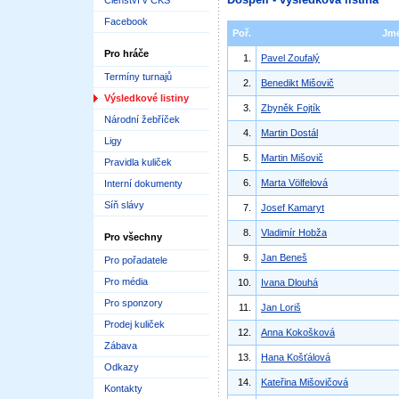
Členství v ČKS
Facebook
Poř.
Jm
Pro hráče
1.
Pavel Zoufalý
Termíny turnajů
2.
Benedikt Mišovič
Výsledkové listiny
3.
Zbyněk Fojtík
Národní žebříček
4.
Martin Dostál
Ligy
5.
Martin Mišovič
Pravidla kuliček
6.
Marta Völfelová
Interní dokumenty
Síň slávy
7.
Josef Kamaryt
8.
Vladimír Hobža
Pro všechny
9.
Jan Beneš
Pro pořadatele
Pro média
10.
Ivana Dlouhá
Pro sponzory
11.
Jan Loriš
Prodej kuliček
12.
Anna Kokošková
Zábava
13.
Hana Košťálová
Odkazy
14.
Kateřina Mišovičová
Kontakty