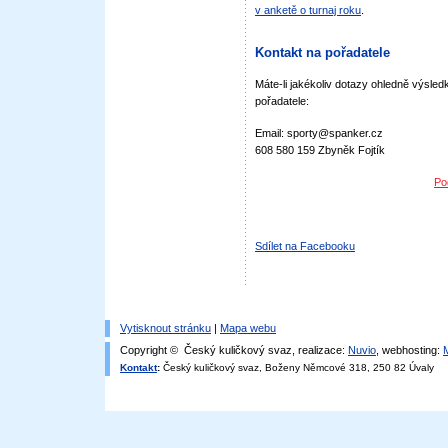
v anketě o turnaj roku
.
Kontakt na pořadatele
Máte-li jakékoliv dotazy ohledně výsledk
pořadatele:
Email: sporty@spanker.cz
608 580 159 Zbyněk Fojtík
Po
Sdílet na Facebooku
Vytisknout stránku
|
Mapa webu
Copyright © Český kuličkový svaz, realizace:
Nuvio
, webhosting:
Kontakt
:
Český kuličkový svaz, Boženy Němcové 318, 250 82 Úvaly