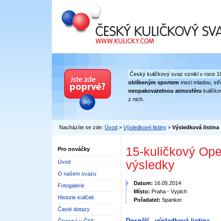
Český kuličkový svaz
Český kuličkový svaz vznikl v roce 1
oblíbeným sportem
mezi mladou, stře
neopakovatelnou atmosféru
kuličko
z nich.
Nacházíte se zde:
Úvod
>
Výsledkové listiny
>
Výsledková listina
15-kuličkový Ope
Pro nováčky
výsledky
Úvod
O našem svazu
Datum:
16.05.2014
Fotogalerie
Místo:
Praha - Vypich
Historie kuliček
Pořadatel:
Spanker
Časté dotazy
Dospělí - výsledková listina