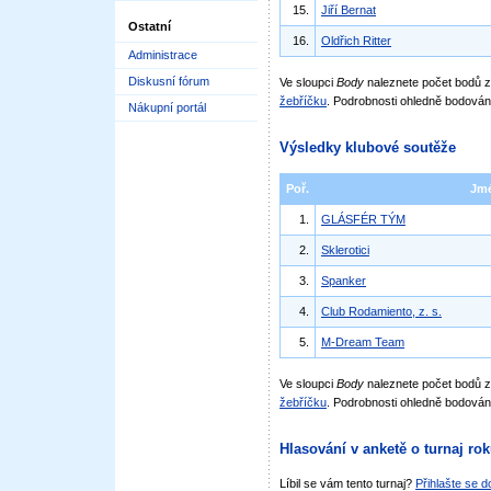
15.
Jiří Bernat
Ostatní
16.
Oldřich Ritter
Administrace
Diskusní fórum
Ve sloupci
Body
naleznete počet bodů
žebříčku
. Podrobnosti ohledně bodován
Nákupní portál
Výsledky klubové soutěže
Poř.
Jm
1.
GLÁSFÉR TÝM
2.
Sklerotici
3.
Spanker
4.
Club Rodamiento, z. s.
5.
M-Dream Team
Ve sloupci
Body
naleznete počet bodů 
žebříčku
. Podrobnosti ohledně bodován
Hlasování v anketě o turnaj ro
Líbil se vám tento turnaj?
Přihlašte se 