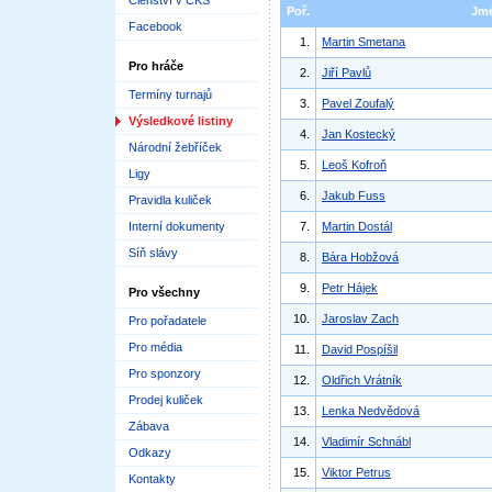
Členství v ČKS
Poř.
Jm
Facebook
1.
Martin Smetana
Pro hráče
2.
Jiří Pavlů
Termíny turnajů
3.
Pavel Zoufalý
Výsledkové listiny
4.
Jan Kostecký
Národní žebříček
5.
Leoš Kofroň
Ligy
6.
Jakub Fuss
Pravidla kuliček
Interní dokumenty
7.
Martin Dostál
Síň slávy
8.
Bára Hobžová
9.
Petr Hájek
Pro všechny
10.
Jaroslav Zach
Pro pořadatele
Pro média
11.
David Pospíšil
Pro sponzory
12.
Oldřich Vrátník
Prodej kuliček
13.
Lenka Nedvědová
Zábava
14.
Vladimír Schnábl
Odkazy
15.
Viktor Petrus
Kontakty