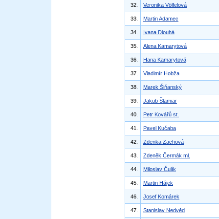
32.
Veronika Völfelová
33.
Martin Adamec
34.
Ivana Dlouhá
35.
Alena Kamarytová
36.
Hana Kamarytová
37.
Vladimír Hobža
38.
Marek Šiňanský
39.
Jakub Šlamiar
40.
Petr Kovářů st.
41.
Pavel Kučaba
42.
Zdenka Zachová
43.
Zdeněk Čermák ml.
44.
Miloslav Čulík
45.
Martin Hájek
46.
Josef Komárek
47.
Stanislav Nedvěd