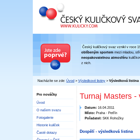
Český kuličkový svaz
Český kuličkový svaz vznikl v roce 1
oblíbeným sportem
mezi mladou, stře
neopakovatelnou atmosféru
kuličko
z nich.
Nacházíte se zde:
Úvod
>
Výsledkové listiny
>
Výsledková listina
Turnaj Masters -
Pro nováčky
Úvod
Datum:
16.04.2011
O našem svazu
Místo:
Praha - Petřín
Fotogalerie
Pořadatel:
SKK Rohožky
Historie kuliček
Dospělí - výsledková listina
Časté dotazy