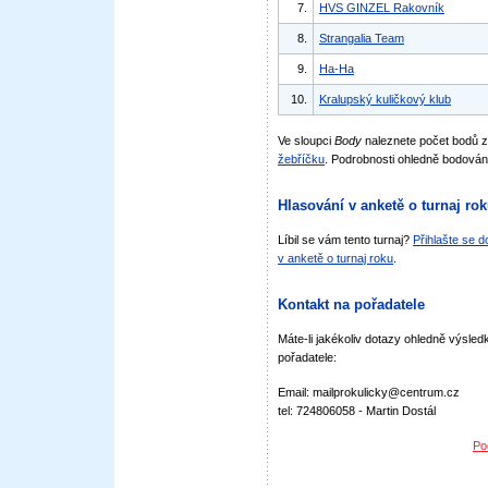
7.
HVS GINZEL Rakovník
8.
Strangalia Team
9.
Ha-Ha
10.
Kralupský kuličkový klub
Ve sloupci
Body
naleznete počet bodů 
žebříčku
. Podrobnosti ohledně bodován
Hlasování v anketě o turnaj ro
Líbil se vám tento turnaj?
Přihlašte se 
v anketě o turnaj roku
.
Kontakt na pořadatele
Máte-li jakékoliv dotazy ohledně výsledk
pořadatele:
Email: mailprokulicky@centrum.cz
tel: 724806058 - Martin Dostál
Po