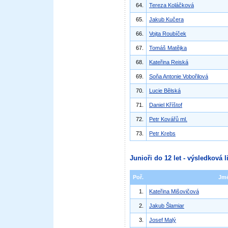
64.
Tereza Koláčková
65.
Jakub Kučera
66.
Vojta Roubíček
67.
Tomáš Matějka
68.
Kateřina Reiská
69.
Soňa Antonie Vobořilová
70.
Lucie Bělská
71.
Daniel Kříštof
72.
Petr Kovářů ml.
73.
Petr Krebs
Junioři do 12 let - výsledková l
Poř.
Jm
1.
Kateřina Mišovičová
2.
Jakub Šlamiar
3.
Josef Malý