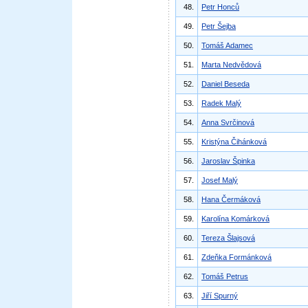
48.
Petr Honců
49.
Petr Šejba
50.
Tomáš Adamec
51.
Marta Nedvědová
52.
Daniel Beseda
53.
Radek Malý
54.
Anna Svrčinová
55.
Kristýna Čihánková
56.
Jaroslav Špinka
57.
Josef Malý
58.
Hana Čermáková
59.
Karolína Komárková
60.
Tereza Šlajsová
61.
Zdeňka Formánková
62.
Tomáš Petrus
63.
Jiří Spurný