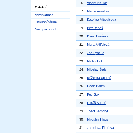
16.
Vladimír Kukla
Ostatní
17.
Martin Fazekaš
Administrace
18.
Kateřina Mišovičová
Diskusní fórum
19.
Petr Beneš
Nákupní portál
20.
David Borůvka
21.
Marta Völfelová
22.
Jan Pyszko
23.
Michal Petr
24.
Miloslav Šlajs
25.
Růženka Spurná
26.
David Böhm
27.
Petr Suk
28.
Lukáš Kofroň
29.
Josef Kamaryt
30.
Miroslav Hlouš
31.
Jaroslava Pitařová