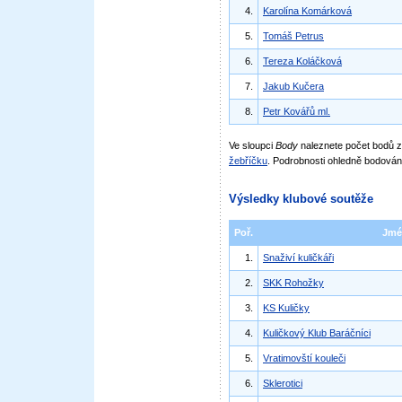
4.
Karolína Komárková
5.
Tomáš Petrus
6.
Tereza Koláčková
7.
Jakub Kučera
8.
Petr Kovářů ml.
Ve sloupci
Body
naleznete počet bodů
žebříčku
. Podrobnosti ohledně bodován
Výsledky klubové soutěže
Poř.
Jmé
1.
Snaživí kuličkáři
2.
SKK Rohožky
3.
KS Kuličky
4.
Kuličkový Klub Baráčníci
5.
Vratimovští kouleči
6.
Sklerotici