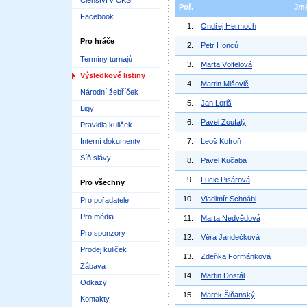
Členství v ČKS
Poř.
Jm
Facebook
1.
Ondřej Hermoch
Pro hráče
2.
Petr Honců
Termíny turnajů
3.
Marta Völfelová
Výsledkové listiny
4.
Martin Mišovič
Národní žebříček
5.
Jan Loriš
Ligy
6.
Pavel Zoufalý
Pravidla kuliček
Interní dokumenty
7.
Leoš Kofroň
Síň slávy
8.
Pavel Kučaba
9.
Lucie Pisárová
Pro všechny
10.
Vladimír Schnábl
Pro pořadatele
Pro média
11.
Marta Nedvědová
Pro sponzory
12.
Věra Jandečková
Prodej kuliček
13.
Zdeňka Formánková
Zábava
14.
Martin Dostál
Odkazy
15.
Marek Šiňanský
Kontakty