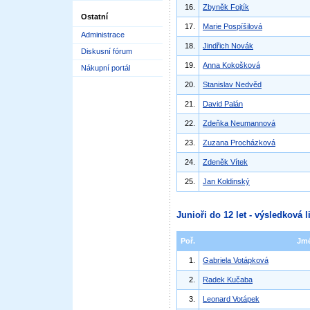
16.
Zbyněk Fojtík
Ostatní
17.
Marie Pospíšilová
Administrace
18.
Jindřich Novák
Diskusní fórum
19.
Anna Kokošková
Nákupní portál
20.
Stanislav Nedvěd
21.
David Palán
22.
Zdeňka Neumannová
23.
Zuzana Procházková
24.
Zdeněk Vítek
25.
Jan Koldinský
Junioři do 12 let - výsledková l
Poř.
Jm
1.
Gabriela Votápková
2.
Radek Kučaba
3.
Leonard Votápek