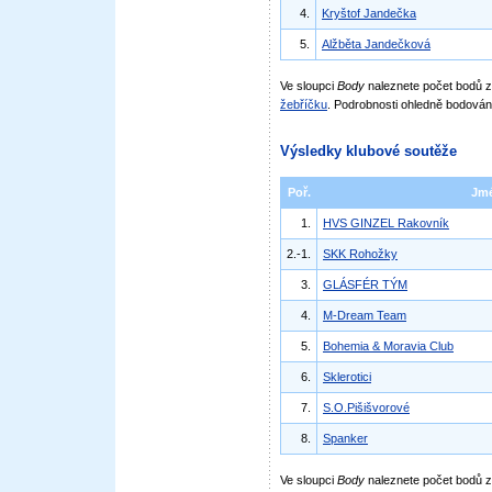
4.
Kryštof Jandečka
5.
Alžběta Jandečková
Ve sloupci
Body
naleznete počet bodů
žebříčku
. Podrobnosti ohledně bodován
Výsledky klubové soutěže
Poř.
Jm
1.
HVS GINZEL Rakovník
2.-1.
SKK Rohožky
3.
GLÁSFÉR TÝM
4.
M-Dream Team
5.
Bohemia & Moravia Club
6.
Sklerotici
7.
S.O.Pišišvorové
8.
Spanker
Ve sloupci
Body
naleznete počet bodů 