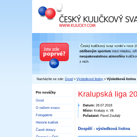
Český kuličkový svaz
Český kuličkový svaz vznikl v roce 1
oblíbeným sportem
mezi mladou, stře
neopakovatelnou atmosféru
kuličko
z nich.
Nacházíte se zde:
Úvod
>
Výsledkové listiny
>
Výsledková listina
Kralupská liga 2
Pro nováčky
Úvod
Datum:
28.07.2018
O našem svazu
Místo:
Kralupy n. Vlt
Fotogalerie
Pořadatel:
Pavel Zoufalý
Historie kuliček
Dospělí - výsledková listina
Časté dotazy