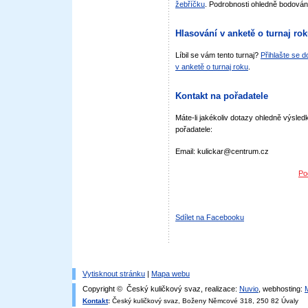
žebříčku
. Podrobnosti ohledně bodován
Hlasování v anketě o turnaj ro
Líbil se vám tento turnaj?
Přihlašte se 
v anketě o turnaj roku
.
Kontakt na pořadatele
Máte-li jakékoliv dotazy ohledně výsledk
pořadatele:
Email: kulickar@centrum.cz
Po
Sdílet na Facebooku
Vytisknout stránku
|
Mapa webu
Copyright © Český kuličkový svaz, realizace:
Nuvio
, webhosting:
Kontakt
:
Český kuličkový svaz, Boženy Němcové 318, 250 82 Úvaly