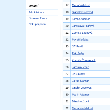
17.
Marta Völfelová
Ostatní
18.
Stanislav Nedvěd
Administrace
Diskusní fórum
19.
Tomáš Adamec
Nákupní portál
20.
Jaroslava Pitařová
21.
Zdenka Zachová
22.
Pavel Kučaba
23.
Jiří Pavlů
24.
Petr Šejba
25.
Zdeněk Čermák ml.
26.
Jaroslav Zach
27.
Jiří Spurný
28.
Jakub Šlamiar
29.
Ondřej Lebowski
30.
Martin Adamec
31.
Bára Hobžová
32.
Marta Nedvědová