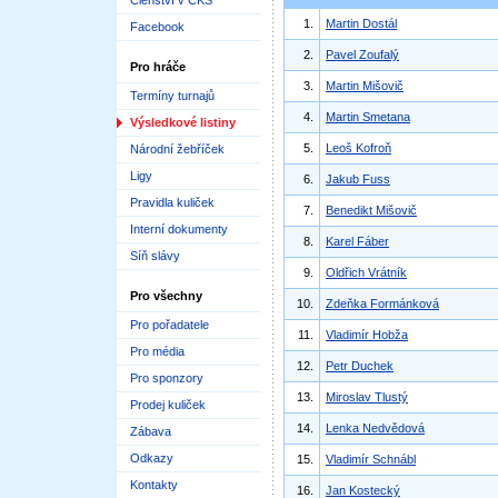
Členství v ČKS
1.
Martin Dostál
Facebook
2.
Pavel Zoufalý
Pro hráče
3.
Martin Mišovič
Termíny turnajů
4.
Martin Smetana
Výsledkové listiny
5.
Leoš Kofroň
Národní žebříček
Ligy
6.
Jakub Fuss
Pravidla kuliček
7.
Benedikt Mišovič
Interní dokumenty
8.
Karel Fáber
Síň slávy
9.
Oldřich Vrátník
Pro všechny
10.
Zdeňka Formánková
Pro pořadatele
11.
Vladimír Hobža
Pro média
12.
Petr Duchek
Pro sponzory
13.
Miroslav Tlustý
Prodej kuliček
14.
Lenka Nedvědová
Zábava
Odkazy
15.
Vladimír Schnábl
Kontakty
16.
Jan Kostecký