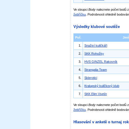
Ve sloupci
Body
naleznete počet bodů
žebříčku
. Podrobnosti ohledně bodován
Výsledky klubové soutěže
Poř.
Jmé
1.
Snaživí kuličkáři
2.
SKK Rohožky
3.
HVS GINZEL Rakovník
4.
Strangalia Team
5.
Sklerotici
6.
Kralupský kuličkový klub
7.
SKK Elim Vsetín
Ve sloupci
Body
naleznete počet bodů 
žebříčku
. Podrobnosti ohledně bodován
Hlasování v anketě o turnaj ro