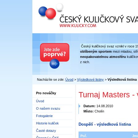
Český kuličkový svaz
Český kuličkový svaz vznikl v roce 1
oblíbeným sportem
mezi mladou, stře
neopakovatelnou atmosféru
kuličko
z nich.
Nacházíte se zde:
Úvod
>
Výsledkové listiny
>
Výsledková listina
Turnaj Masters -
Pro nováčky
Úvod
Datum:
14.08.2010
O našem svazu
Místo:
Cholín
Fotogalerie
Historie kuliček
Dospělí - výsledková listina
Časté dotazy
Poř.
Jm