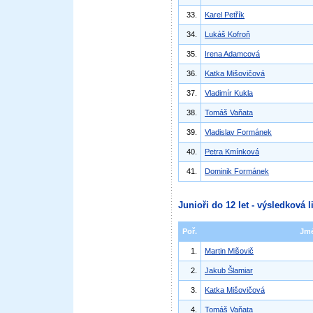
33.
Karel Petřík
34.
Lukáš Kofroň
35.
Irena Adamcová
36.
Katka Mišovičová
37.
Vladimír Kukla
38.
Tomáš Vaňata
39.
Vladislav Formánek
40.
Petra Kmínková
41.
Dominik Formánek
Junioři do 12 let - výsledková l
Poř.
Jm
1.
Martin Mišovič
2.
Jakub Šlamiar
3.
Katka Mišovičová
4.
Tomáš Vaňata