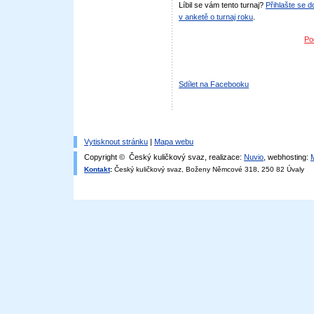
Líbil se vám tento turnaj?
Přihlašte se 
v anketě o turnaj roku
.
Po
Sdílet na Facebooku
Vytisknout stránku
|
Mapa webu
Copyright © Český kuličkový svaz, realizace:
Nuvio
, webhosting:
Kontakt
:
Český kuličkový svaz, Boženy Němcové 318, 250 82 Úvaly