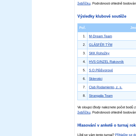
žebříčku
. Podrobnosti ohledně bodován
Výsledky klubové soutěže
Poř.
Jm
1.
M-Dream Team
2.
GLÁSFÉR TÝM
3.
SKK Rohožky
4.
HVS GINZEL Rakovník
5.
S.O.Pišišvorové
6.
Sklerotici
7.
Club Rodamiento, z. s.
8.
Strangalia Team
Ve sloupci
Body
naleznete počet bodů 
žebříčku
. Podrobnosti ohledně bodován
Hlasování v anketě o turnaj ro
Líbil se vám tento turnaj?
Přihlašte se 