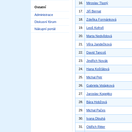
16.
Miroslav Tlustý
Ostatní
17.
Jiří Bernat
Administrace
18.
Zdeňka Formánková
Diskusní fórum
19.
Leoš Kofroň
Nákupní portál
20.
Marta Nedvědová
21.
Věra Jandečková
22.
David Tancoš
23.
Jindřich Novák
24.
Hana Košťálová
25.
Michal Petr
26.
Gabriela Votápková
27.
Jaroslav Kopejtko
28.
Bára Hobžová
29.
Michal Pačes
30.
Ivana Dlouhá
31.
Oldřich Ritter