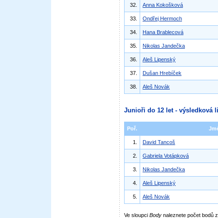
32.
Anna Kokošková
33.
Ondřej Hermoch
34.
Hana Brablecová
35.
Nikolas Jandečka
36.
Aleš Lipenský
37.
Dušan Hrebíček
38.
Aleš Novák
Junioři do 12 let - výsledková l
Poř.
Jm
1.
David Tancoš
2.
Gabriela Votápková
3.
Nikolas Jandečka
4.
Aleš Lipenský
5.
Aleš Novák
Ve sloupci
Body
naleznete počet bodů