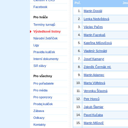
Členství v ČKS
Poř.
Jm
Facebook
1.
Martin Dostál
Pro hráče
2.
Lenka Nedvědová
Termíny turnajů
3.
Václav Pačes
Výsledkové listiny
4.
Martin Fazekaš
Národní žebříček
5.
Kateřina Mišovičová
Ligy
6.
Vladimír Schnábl
Pravidla kuliček
Interní dokumenty
7.
Josef Kamaryt
Síň slávy
8.
Zdeněk Čermák ml.
9.
Martin Adamec
Pro všechny
10.
Marta Völfelová
Pro pořadatele
Pro média
11.
Veronika Šťastná
Pro sponzory
12.
Petr Honců
Prodej kuliček
13.
Jakub Šlamiar
Zábava
14.
Pavel Kučaba
Odkazy
15.
Martin Mišovič
Kontakty