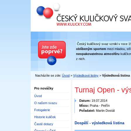
Český kuličkový svaz
Český kuličkový svaz vznikl v roce 1
oblíbeným sportem
mezi mladou, stře
neopakovatelnou atmosféru
kuličko
z nich.
Nacházíte se zde:
Úvod
>
Výsledkové listiny
>
Výsledková listina
Turnaj Open - vý
Pro nováčky
Úvod
Datum:
19.07.2014
O našem svazu
Místo:
Praha - Petřín
Fotogalerie
Pořadatel:
Martin Dostál
Historie kuliček
Dospělí - výsledková listina
Časté dotazy