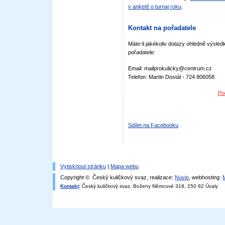
v anketě o turnaj roku
.
Kontakt na pořadatele
Máte-li jakékoliv dotazy ohledně výsledk
pořadatele:
Email: mailprokulicky@centrum.cz
Telefon: Martin Dostál - 724 806058
Po
Sdílet na Facebooku
Vytisknout stránku
|
Mapa webu
Copyright © Český kuličkový svaz, realizace:
Nuvio
, webhosting:
Kontakt
:
Český kuličkový svaz, Boženy Němcové 318, 250 82 Úvaly