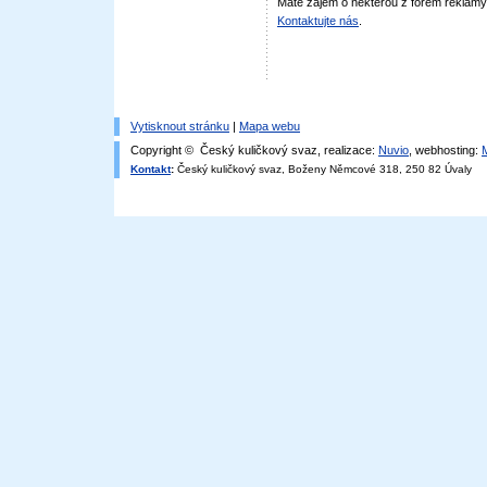
Máte zájem o některou z forem reklamy
Kontaktujte nás
.
Vytisknout stránku
|
Mapa webu
Copyright © Český kuličkový svaz, realizace:
Nuvio
, webhosting:
Kontakt
:
Český kuličkový svaz, Boženy Němcové 318, 250 82 Úvaly