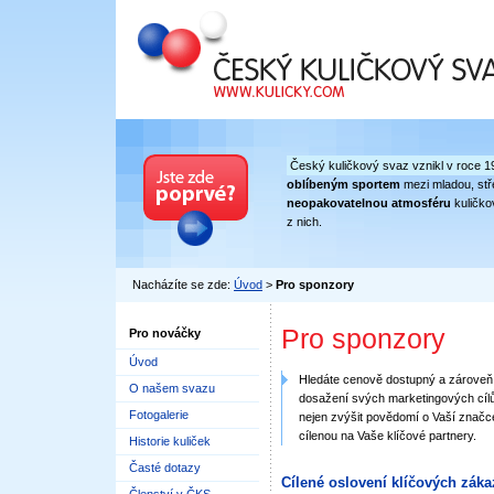
Český kuličkový svaz
Český kuličkový svaz vznikl v roce 1
oblíbeným sportem
mezi mladou, stře
neopakovatelnou atmosféru
kuličko
z nich.
Nacházíte se zde:
Úvod
>
Pro sponzory
Pro sponzory
Pro nováčky
Úvod
Hledáte cenově dostupný a zároveň 
O našem svazu
dosažení svých marketingových cílů
Fotogalerie
nejen zvýšit povědomí o Vaší značce
cílenou na Vaše klíčové partnery.
Historie kuliček
Časté dotazy
Cílené oslovení klíčových záka