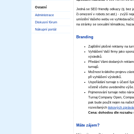
Ostatní
Jedná se SEO friendly odkazy (tj. bez j
či omezení v robots.txt atd.) - zvýší nej
Administrace
umístění Vašeho webu ve vyhledavačí
Diskusní fórum
na stránky se sexuální tématikou, haza
Nákupní portál
Branding
Zajištění plošné reklamy na tu
Vyhlášení Vaší firmy jako sponz
výsledků.
Předání Vámi dodaných reklamní
turnajů.
Možnost krátkého projevu zástu
při vyhlášení výsledků.
Uspořádání turnaje s účastí š
včetně všeho uvedeného výše.
Pojmenování turnaje nebo národ
Turnaj Company Open, Company
pak bude použit nejen na našic
rozesílaných
tiskových zprává
Cena: dohodou dle rozsahu 
Máte zájem?