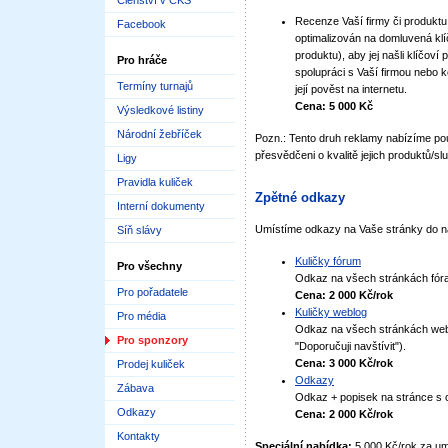
Členství v ČKS
Recenze Vaší firmy či produkt
Facebook
optimalizován na domluvená klí
produktu), aby jej našli klíčoví 
Pro hráče
spolupráci s Vaší firmou nebo k
Termíny turnajů
její pověst na internetu.
Cena: 5 000 Kč
Výsledkové listiny
Národní žebříček
Pozn.: Tento druh reklamy nabízíme po
přesvědčeni o kvalitě jejich produktů/sl
Ligy
Pravidla kuliček
Zpětné odkazy
Interní dokumenty
Umístíme odkazy na Vaše stránky do ná
Síň slávy
Kuličky fórum
Pro všechny
Odkaz na všech stránkách fóra 
Pro pořadatele
Cena: 2 000 Kč/rok
Kuličky weblog
Pro média
Odkaz na všech stránkách webl
Pro sponzory
"Doporučuji navštívit").
Cena: 3 000 Kč/rok
Prodej kuliček
Odkazy
Zábava
Odkaz + popisek na stránce s 
Odkazy
Cena: 2 000 Kč/rok
Kontakty
Speciální nabídka:
5 000 Kč/rok za um