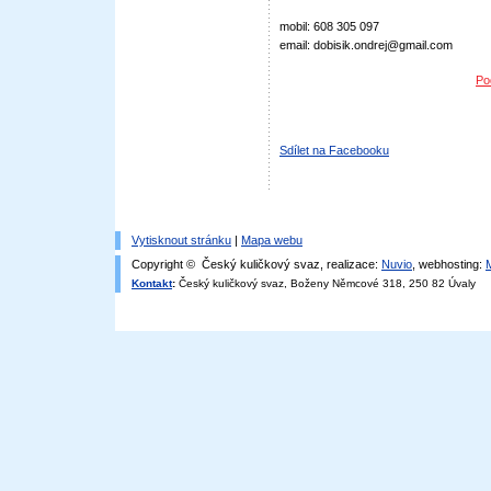
mobil: 608 305 097
email: dobisik.ondrej@gmail.com
Po
Sdílet na Facebooku
Vytisknout stránku
|
Mapa webu
Copyright © Český kuličkový svaz, realizace:
Nuvio
, webhosting:
Kontakt
:
Český kuličkový svaz, Boženy Němcové 318, 250 82 Úvaly