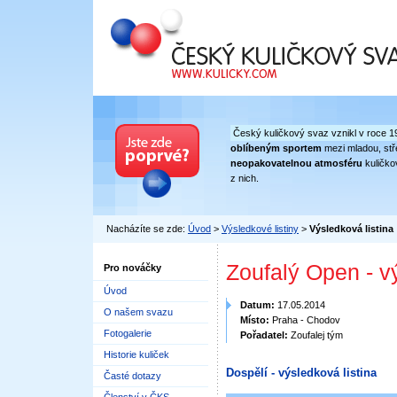
Český kuličkový svaz
Český kuličkový svaz vznikl v roce 1
oblíbeným sportem
mezi mladou, stře
neopakovatelnou atmosféru
kuličko
z nich.
Nacházíte se zde:
Úvod
>
Výsledkové listiny
>
Výsledková listina
Zoufalý Open - v
Pro nováčky
Úvod
Datum:
17.05.2014
O našem svazu
Místo:
Praha - Chodov
Fotogalerie
Pořadatel:
Zoufalej tým
Historie kuliček
Dospělí - výsledková listina
Časté dotazy