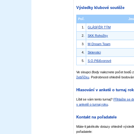
Výsledky klubové soutěže
Poř.
Jm
1.
GLÁSFÉR TÝM
2.
SKK Rohožky
3.
M-Dream Team
4.
Sklerotici
5.
S.O.Pišišvorové
Ve sloupci
Body
naleznete počet bodů 
žebříčku
. Podrobnosti ohledně bodován
Hlasování v anketě o turnaj ro
Líbil se vám tento turnaj?
Přihlašte se 
v anketě o turnaj roku
.
Kontakt na pořadatele
Máte-li jakékoliv dotazy ohledně výsledk
pořadatele: