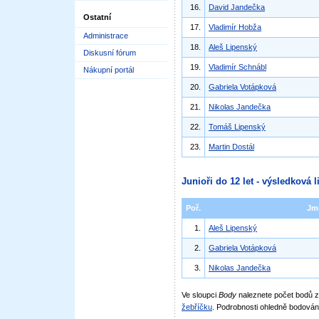
16.
David Jandečka
Ostatní
17.
Vladimír Hobža
Administrace
18.
Aleš Lipenský
Diskusní fórum
19.
Vladimír Schnábl
Nákupní portál
20.
Gabriela Votápková
21.
Nikolas Jandečka
22.
Tomáš Lipenský
23.
Martin Dostál
Junioři do 12 let - výsledková l
Poř.
Jm
1.
Aleš Lipenský
2.
Gabriela Votápková
3.
Nikolas Jandečka
Ve sloupci
Body
naleznete počet bodů
žebříčku
. Podrobnosti ohledně bodován