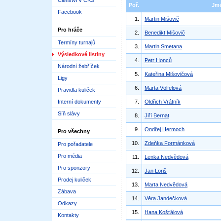
Členství v ČKS
Poř.
Jm
Facebook
1.
Martin Mišovič
Pro hráče
2.
Benedikt Mišovič
Termíny turnajů
3.
Martin Smetana
Výsledkové listiny
4.
Petr Honců
Národní žebříček
5.
Kateřina Mišovičová
Ligy
6.
Marta Völfelová
Pravidla kuliček
Interní dokumenty
7.
Oldřich Vrátník
Síň slávy
8.
Jiří Bernat
9.
Ondřej Hermoch
Pro všechny
10.
Zdeňka Formánková
Pro pořadatele
Pro média
11.
Lenka Nedvědová
Pro sponzory
12.
Jan Loriš
Prodej kuliček
13.
Marta Nedvědová
Zábava
14.
Věra Jandečková
Odkazy
15.
Hana Košťálová
Kontakty