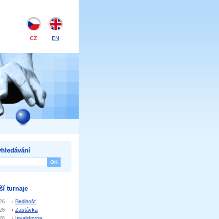
CZ
EN
hledávání
ší turnaje
26
Bedihošť
26
Zastávka
26
Invalidovna