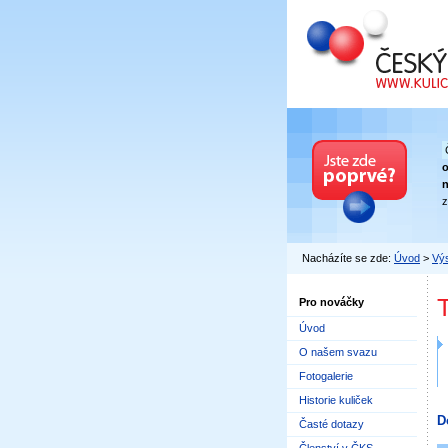
Český kuličkový
n
z
Nacházíte se zde:
Úvod
>
Výs
Pro nováčky
Úvod
O našem svazu
Fotogalerie
Historie kuliček
D
Časté dotazy