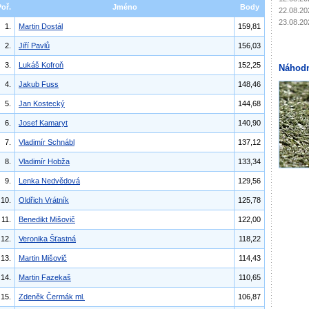
Poř.
Jméno
Body
22.08.20
23.08.20
1.
Martin Dostál
159,81
2.
Jiří Pavlů
156,03
3.
Lukáš Kofroň
152,25
Náhodn
4.
Jakub Fuss
148,46
5.
Jan Kostecký
144,68
6.
Josef Kamaryt
140,90
7.
Vladimír Schnábl
137,12
8.
Vladimír Hobža
133,34
9.
Lenka Nedvědová
129,56
10.
Oldřich Vrátník
125,78
11.
Benedikt Mišovič
122,00
12.
Veronika Šťastná
118,22
13.
Martin Mišovič
114,43
14.
Martin Fazekaš
110,65
15.
Zdeněk Čermák ml.
106,87