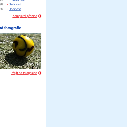
26
Bedihošť
26
Bedihošť
Kompletní přehled
á fotografie
Přejít do fotogalerie