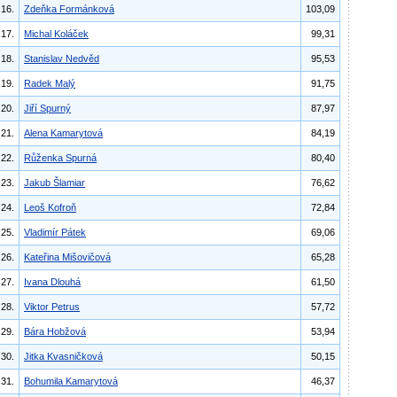
16.
Zdeňka Formánková
103,09
17.
Michal Koláček
99,31
18.
Stanislav Nedvěd
95,53
19.
Radek Malý
91,75
20.
Jiří Spurný
87,97
21.
Alena Kamarytová
84,19
22.
Růženka Spurná
80,40
23.
Jakub Šlamiar
76,62
24.
Leoš Kofroň
72,84
25.
Vladimír Pátek
69,06
26.
Kateřina Mišovičová
65,28
27.
Ivana Dlouhá
61,50
28.
Viktor Petrus
57,72
29.
Bára Hobžová
53,94
30.
Jitka Kvasničková
50,15
31.
Bohumila Kamarytová
46,37