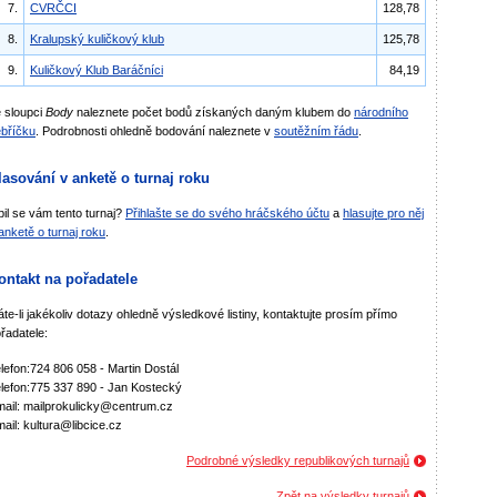
7.
CVRČCI
128,78
8.
Kralupský kuličkový klub
125,78
9.
Kuličkový Klub Baráčníci
84,19
 sloupci
Body
naleznete počet bodů získaných daným klubem do
národního
bříčku
. Podrobnosti ohledně bodování naleznete v
soutěžním řádu
.
lasování v anketě o turnaj roku
bil se vám tento turnaj?
Přihlašte se do svého hráčského účtu
a
hlasujte pro něj
anketě o turnaj roku
.
ontakt na pořadatele
te-li jakékoliv dotazy ohledně výsledkové listiny, kontaktujte prosím přímo
řadatele:
lefon:724 806 058 - Martin Dostál
lefon:775 337 890 - Jan Kostecký
ail: mailprokulicky@centrum.cz
ail: kultura@libcice.cz
Podrobné výsledky republikových turnajů
Zpět na výsledky turnajů