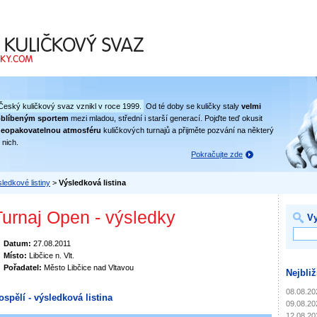
 svaz
Český kuličkový svaz vznikl v roce 1999.
Od té doby se kuličky staly
velmi
oblíbeným sportem
mezi mladou, střední i starší generací. Pojďte teď okusit
eopakovatelnou atmosféru
kuličkových turnajů a přijměte pozvání na některý
 nich.
Pokračujte zde
ledkové listiny
>
Výsledková listina
Turnaj Open - výsledky
Vy
Datum:
27.08.2011
Místo:
Libčice n. Vlt.
Pořadatel:
Město Libčice nad Vltavou
Nejbliž
08.08.20
ospělí - výsledková listina
09.08.20
12.08.20