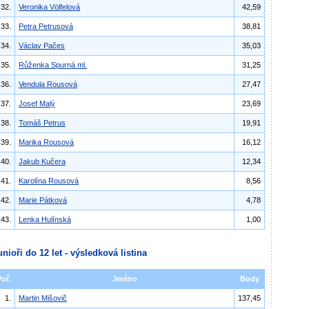
32.
Veronika Völfelová
42,59
33.
Petra Petrusová
38,81
34.
Václav Pačes
35,03
35.
Růženka Spurná ml.
31,25
36.
Vendula Rousová
27,47
37.
Josef Malý
23,69
38.
Tomáš Petrus
19,91
39.
Marika Rousová
16,12
40.
Jakub Kučera
12,34
41.
Karolína Rousová
8,56
42.
Marie Pátková
4,78
43.
Lenka Hulínská
1,00
unioři do 12 let - výsledková listina
Poř.
Jméno
Body
1.
Martin Mišovič
137,45