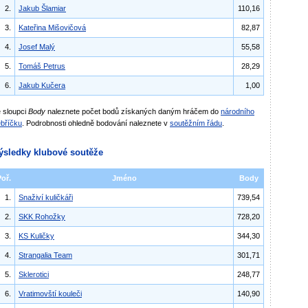
2.
Jakub Šlamiar
110,16
3.
Kateřina Mišovičová
82,87
4.
Josef Malý
55,58
5.
Tomáš Petrus
28,29
6.
Jakub Kučera
1,00
 sloupci
Body
naleznete počet bodů získaných daným hráčem do
národního
bříčku
. Podrobnosti ohledně bodování naleznete v
soutěžním řádu
.
ýsledky klubové soutěže
Poř.
Jméno
Body
1.
Snaživí kuličkáři
739,54
2.
SKK Rohožky
728,20
3.
KS Kuličky
344,30
4.
Strangalia Team
301,71
5.
Sklerotici
248,77
6.
Vratimovští kouleči
140,90