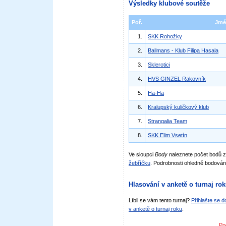
Výsledky klubové soutěže
Poř.
Jmé
1.
SKK Rohožky
2.
Ballmans - Klub Filipa Hasala
3.
Sklerotici
4.
HVS GINZEL Rakovník
5.
Ha-Ha
6.
Kralupský kuličkový klub
7.
Strangalia Team
8.
SKK Elim Vsetín
Ve sloupci
Body
naleznete počet bodů 
žebříčku
. Podrobnosti ohledně bodován
Hlasování v anketě o turnaj ro
Líbil se vám tento turnaj?
Přihlašte se 
v anketě o turnaj roku
.
Po