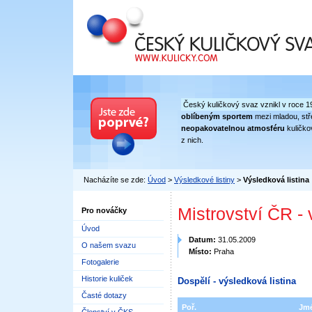
Český kuličkový svaz
Český kuličkový svaz vznikl v roce 1
oblíbeným sportem
mezi mladou, stře
neopakovatelnou atmosféru
kuličko
z nich.
Nacházíte se zde:
Úvod
>
Výsledkové listiny
>
Výsledková listina
Mistrovství ČR -
Pro nováčky
Úvod
Datum:
31.05.2009
O našem svazu
Místo:
Praha
Fotogalerie
Historie kuliček
Dospělí - výsledková listina
Časté dotazy
Poř.
Jm