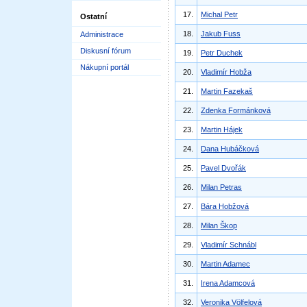
17.
Michal Petr
Ostatní
18.
Jakub Fuss
Administrace
Diskusní fórum
19.
Petr Duchek
Nákupní portál
20.
Vladimír Hobža
21.
Martin Fazekaš
22.
Zdenka Formánková
23.
Martin Hájek
24.
Dana Hubáčková
25.
Pavel Dvořák
26.
Milan Petras
27.
Bára Hobžová
28.
Milan Škop
29.
Vladimír Schnábl
30.
Martin Adamec
31.
Irena Adamcová
32.
Veronika Völfelová