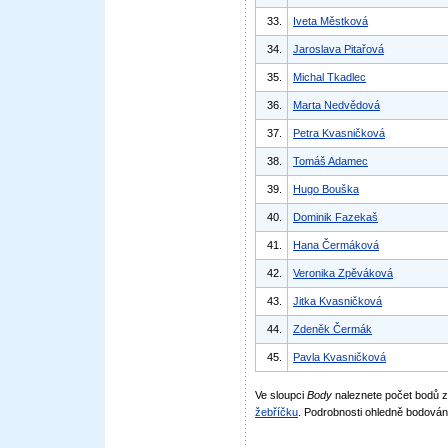
33.
Iveta Městková
34.
Jaroslava Pitařová
35.
Michal Tkadlec
36.
Marta Nedvědová
37.
Petra Kvasničková
38.
Tomáš Adamec
39.
Hugo Bouška
40.
Dominik Fazekaš
41.
Hana Čermáková
42.
Veronika Zpěváková
43.
Jitka Kvasničková
44.
Zdeněk Čermák
45.
Pavla Kvasničková
Ve sloupci
Body
naleznete počet bodů
žebříčku
. Podrobnosti ohledně bodován