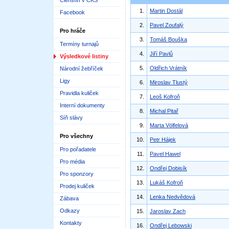
Členství v ČKS
1.
Martin Dostál
Facebook
2.
Pavel Zoufalý
Pro hráče
3.
Tomáš Bouška
Termíny turnajů
4.
Jiří Pavlů
Výsledkové listiny
5.
Oldřich Vrátník
Národní žebříček
Ligy
6.
Miroslav Tlustý
Pravidla kuliček
7.
Leoš Kofroň
Interní dokumenty
8.
Michal Pitař
Síň slávy
9.
Marta Völfelová
Pro všechny
10.
Petr Hájek
Pro pořadatele
11.
Pavel Hawel
Pro média
12.
Ondřej Dobisík
Pro sponzory
13.
Lukáš Kofroň
Prodej kuliček
14.
Lenka Nedvědová
Zábava
Odkazy
15.
Jaroslav Zach
Kontakty
16.
Ondřej Lebowski