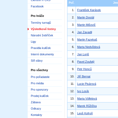
Členství v ČKS
Poř.
Jm
Facebook
1.
František Karásek
Pro hráče
2.
Martin Dostál
Termíny turnajů
3.
Martin Mišovič
Výsledkové listiny
4.
Jan Zavadil
Národní žebříček
5.
Martin Fazekaš
Ligy
6.
Marta Nedvědová
Pravidla kuliček
Interní dokumenty
7.
Jan Loriš
Síň slávy
8.
Pavel Zoufalý
9.
Petr Honců
Pro všechny
10.
Jiří Bernat
Pro pořadatele
Pro média
11.
Lucie Pisárová
Pro sponzory
12.
Ivo Losík
Prodej kuliček
13.
Marta Völfelová
Zábava
14.
Marek Růžička
Odkazy
15.
Leoš Kofroň
Kontakty