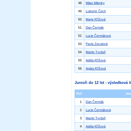
48.
Milan Milenky
49.
Lubomír Čech
50.
Marie Křížová
51.
Dan Čermák
52.
Lucie Čermáková
53.
Pavla Zezulová
54.
Martin Tvrdoň
55.
Adéla Křížová
56.
Agáta Křížová
Junioři do 12 let - výsledková l
Poř.
Jm
1.
Dan Čermák
2.
Lucie Čermáková
3.
Martin Tvrdoň
4.
Adéla Křížová