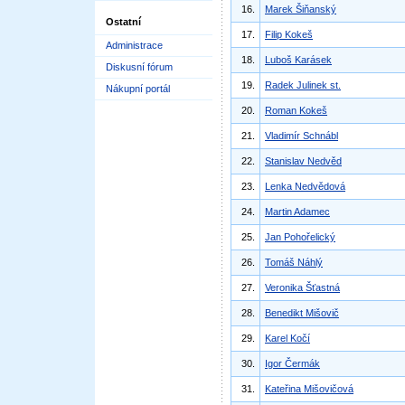
16.
Marek Šiňanský
Ostatní
17.
Filip Kokeš
Administrace
18.
Luboš Karásek
Diskusní fórum
19.
Radek Julinek st.
Nákupní portál
20.
Roman Kokeš
21.
Vladimír Schnábl
22.
Stanislav Nedvěd
23.
Lenka Nedvědová
24.
Martin Adamec
25.
Jan Pohořelický
26.
Tomáš Náhlý
27.
Veronika Šťastná
28.
Benedikt Mišovič
29.
Karel Kočí
30.
Igor Čermák
31.
Kateřina Mišovičová