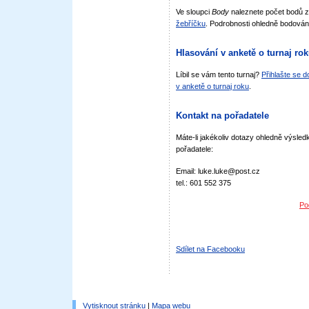
Ve sloupci
Body
naleznete počet bodů 
žebříčku
. Podrobnosti ohledně bodován
Hlasování v anketě o turnaj ro
Líbil se vám tento turnaj?
Přihlašte se 
v anketě o turnaj roku
.
Kontakt na pořadatele
Máte-li jakékoliv dotazy ohledně výsledk
pořadatele:
Email: luke.luke@post.cz
tel.: 601 552 375
Po
Sdílet na Facebooku
Vytisknout stránku
|
Mapa webu