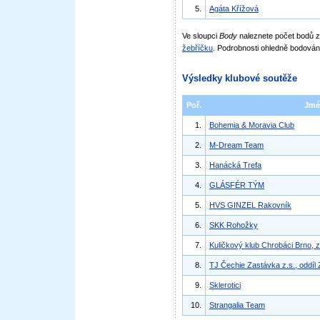
5.
Agáta Křížová
Ve sloupci
Body
naleznete počet bodů
žebříčku
. Podrobnosti ohledně bodován
Výsledky klubové soutěže
Poř.
Jmé
1.
Bohemia & Moravia Club
2.
M-Dream Team
3.
Hanácká Trefa
4.
GLÁSFÉR TÝM
5.
HVS GINZEL Rakovník
6.
SKK Rohožky
7.
Kuličkový klub Chrobáci Brno, z
8.
TJ Čechie Zastávka z.s., oddíl
9.
Sklerotici
10.
Strangalia Team