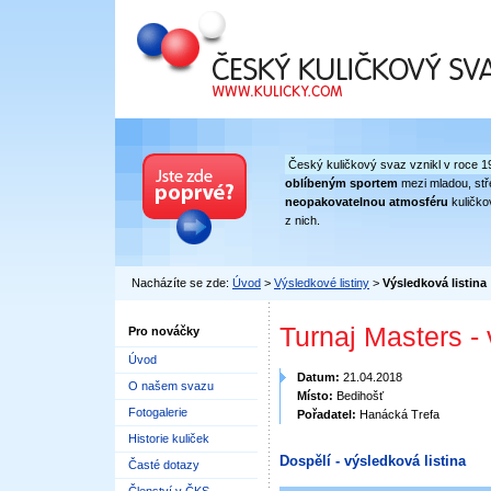
Český kuličkový svaz
Český kuličkový svaz vznikl v roce 1
oblíbeným sportem
mezi mladou, stře
neopakovatelnou atmosféru
kuličko
z nich.
Nacházíte se zde:
Úvod
>
Výsledkové listiny
>
Výsledková listina
Turnaj Masters -
Pro nováčky
Úvod
Datum:
21.04.2018
O našem svazu
Místo:
Bedihošť
Fotogalerie
Pořadatel:
Hanácká Trefa
Historie kuliček
Dospělí - výsledková listina
Časté dotazy