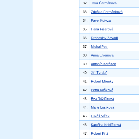
32.
Jitka Čermáková
33.
Zdeňka Formánková
34.
Pavel Kotyza
35.
Hana Fišerová
36.
Drahoslav Zavadil
37.
Michal Petr
38.
Anna Ehlenová
39.
Antonín Karásek
40.
Jiří Tvrdoň
41.
Robert Milenky
42.
Petra Košková
43.
Eva Růžičková
44.
Marie Losíková
45.
Lukáš Vlček
46.
Kateřina Koblížková
47.
Robert Kříž