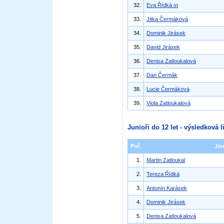
32.
Eva Řídká st
33.
Jitka Čermáková
34.
Dominik Jirásek
35.
David Jirásek
36.
Denisa Zatloukalová
37.
Dan Čermák
38.
Lucie Čermáková
39.
Viola Zatloukalová
Junioři do 12 let - výsledková l
Poř.
Jm
1.
Martin Zatloukal
2.
Tereza Řídká
3.
Antonín Karásek
4.
Dominik Jirásek
5.
Denisa Zatloukalová