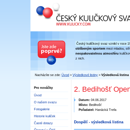
Český kuličkový svaz
Český kuličkový svaz vznikl v roce 1
oblíbeným sportem
mezi mladou, stře
neopakovatelnou atmosféru
kuličko
z nich.
Nacházíte se zde:
Úvod
>
Výsledkové listiny
>
Výsledková listina
2. Bedihošť Open
Pro nováčky
Úvod
Datum:
04.06.2017
O našem svazu
Místo:
Bedihošť
Fotogalerie
Pořadatel:
Hanácká Trefa
Historie kuliček
Dospělí - výsledková listina
Časté dotazy