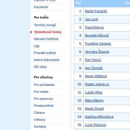
Členství v ČKS
Poř.
Jm
Facebook
1.
Martin Fazekaš
Pro hráče
2.
Jan Loriš
Termíny turnajů
3.
Pavel Kotyza
Výsledkové listiny
4.
Benedikt Mišovič
Národní žebříček
5.
František Karásek
Ligy
6.
Veronika Šťastná
Pravidla kuliček
Interní dokumenty
7.
Petr Honců
Síň slávy
8.
Igor Čermák
9.
Marta Völfelová
Pro všechny
10.
Radek Julinek st.
Pro pořadatele
Pro média
11.
Lukáš Vlček
Pro sponzory
12.
Milan Milenky
Prodej kuliček
13.
Martin Dostál
Zábava
14.
Kateřina Mišovičová
Odkazy
15.
Lucie Pisárová
Kontakty