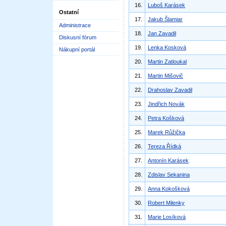
16.
Luboš Karásek
Ostatní
17.
Jakub Šlamiar
Administrace
18.
Jan Zavadil
Diskusní fórum
19.
Lenka Kosková
Nákupní portál
20.
Martin Zatloukal
21.
Martin Mišovič
22.
Drahoslav Zavadil
23.
Jindřich Novák
24.
Petra Košková
25.
Marek Růžička
26.
Tereza Řídká
27.
Antonín Karásek
28.
Zdislav Sekanina
29.
Anna Kokošková
30.
Robert Milenky
31.
Marie Losíková