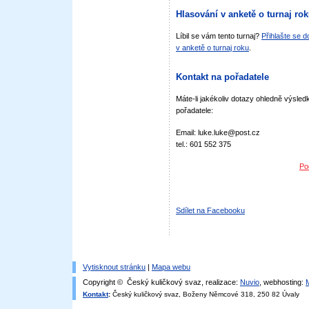
Hlasování v anketě o turnaj ro
Líbil se vám tento turnaj?
Přihlašte se 
v anketě o turnaj roku
.
Kontakt na pořadatele
Máte-li jakékoliv dotazy ohledně výsledk
pořadatele:
Email: luke.luke@post.cz
tel.: 601 552 375
Po
Sdílet na Facebooku
Vytisknout stránku
|
Mapa webu
Copyright © Český kuličkový svaz, realizace:
Nuvio
, webhosting:
Kontakt
:
Český kuličkový svaz, Boženy Němcové 318, 250 82 Úvaly