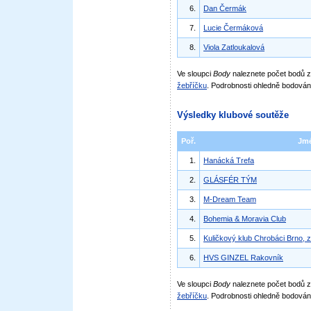
6.
Dan Čermák
7.
Lucie Čermáková
8.
Viola Zatloukalová
Ve sloupci
Body
naleznete počet bodů
žebříčku
. Podrobnosti ohledně bodován
Výsledky klubové soutěže
Poř.
Jm
1.
Hanácká Trefa
2.
GLÁSFÉR TÝM
3.
M-Dream Team
4.
Bohemia & Moravia Club
5.
Kuličkový klub Chrobáci Brno, z
6.
HVS GINZEL Rakovník
Ve sloupci
Body
naleznete počet bodů 
žebříčku
. Podrobnosti ohledně bodován