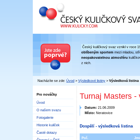
Český kuličkový svaz
Český kuličkový svaz vznikl v roce 1
oblíbeným sportem
mezi mladou, stře
neopakovatelnou atmosféru
kuličko
z nich.
Nacházíte se zde:
Úvod
>
Výsledkové listiny
>
Výsledková listina
Turnaj Masters -
Pro nováčky
Úvod
Datum:
21.06.2009
O našem svazu
Místo:
Neratovice
Fotogalerie
Historie kuliček
Dospělí - výsledková listina
Časté dotazy
Poř.
Jm