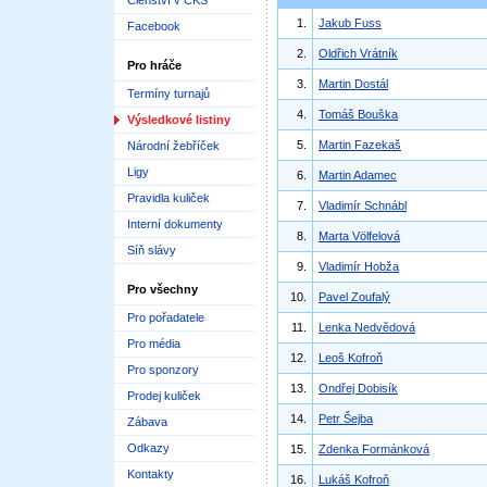
Členství v ČKS
1.
Jakub Fuss
Facebook
2.
Oldřich Vrátník
Pro hráče
3.
Martin Dostál
Termíny turnajů
4.
Tomáš Bouška
Výsledkové listiny
5.
Martin Fazekaš
Národní žebříček
Ligy
6.
Martin Adamec
Pravidla kuliček
7.
Vladimír Schnábl
Interní dokumenty
8.
Marta Völfelová
Síň slávy
9.
Vladimír Hobža
Pro všechny
10.
Pavel Zoufalý
Pro pořadatele
11.
Lenka Nedvědová
Pro média
12.
Leoš Kofroň
Pro sponzory
13.
Ondřej Dobisík
Prodej kuliček
14.
Petr Šejba
Zábava
Odkazy
15.
Zdenka Formánková
Kontakty
16.
Lukáš Kofroň