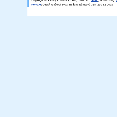
Copyright © Český kuličkový svaz, realizace:
Nuvio
, webhosting:
Kontakt
:
Český kuličkový svaz, Boženy Němcové 318, 250 82 Úvaly