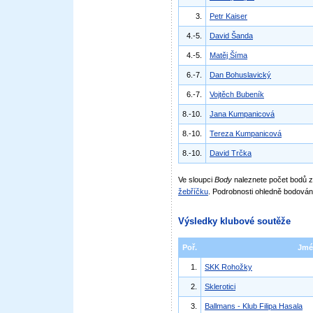
3.
Petr Kaiser
4.-5.
David Šanda
4.-5.
Matěj Šíma
6.-7.
Dan Bohuslavický
6.-7.
Vojtěch Bubeník
8.-10.
Jana Kumpanicová
8.-10.
Tereza Kumpanicová
8.-10.
David Trčka
Ve sloupci
Body
naleznete počet bodů
žebříčku
. Podrobnosti ohledně bodován
Výsledky klubové soutěže
Poř.
Jmé
1.
SKK Rohožky
2.
Sklerotici
3.
Ballmans - Klub Filipa Hasala