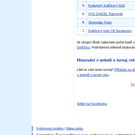
4.
Kralupský kuličkový klub
5.
HVS GINZEL Rakovník
6.
Strangalia Team
7.
Kuličkový klub CB Neratovice
Ve sloupci
Body
naleznete počet bodů 
žebříčku
. Podrobnosti ohledně bodován
Hlasování v anketě o turnaj ro
Líbil se vám tento turnaj?
Přihlašte se 
v anketě o turnaj roku
.
Po
Sdílet na Facebooku
Vytisknout stránku
|
Mapa webu