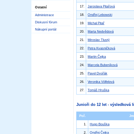
17.
Jaroslava Pitařová
Ostatní
18.
Ondřej Lebowski
Administrace
Diskusní fórum
19.
Michal Pitař
Nákupní portál
20.
Marta Nedvědová
21.
Miroslav Tlustý
22.
Petra Kvasničková
23.
Martin Čejka
24.
Marcela Bubeníková
25.
Pavel Dvořák
26.
Veronika Völfelová
27.
Tomáš Hruška
Junioři do 12 let - výsledková l
Poř.
Jm
1.
Hugo Bouška
2.
Ondřej Čejka