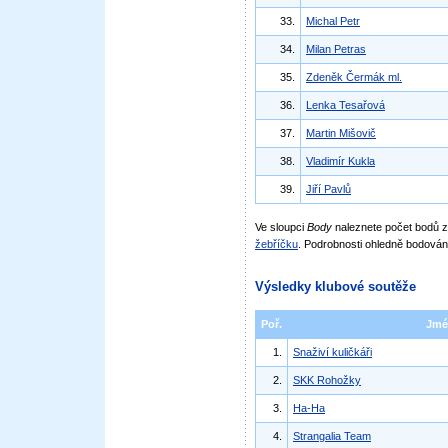
33.
Michal Petr
34.
Milan Petras
35.
Zdeněk Čermák ml.
36.
Lenka Tesařová
37.
Martin Mišovič
38.
Vladimír Kukla
39.
Jiří Pavlů
Ve sloupci
Body
naleznete počet bodů
žebříčku
. Podrobnosti ohledně bodován
Výsledky klubové soutěže
Poř.
Jmé
1.
Snaživí kuličkáři
2.
SKK Rohožky
3.
Ha-Ha
4.
Strangalia Team