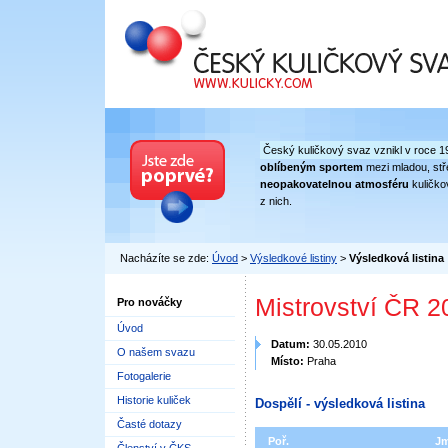
Český kuličkový svaz
Český kuličkový svaz vznikl v roce 1
oblíbeným sportem
mezi mladou, stře
neopakovatelnou atmosféru
kuličko
z nich.
Nacházíte se zde:
Úvod
>
Výsledkové listiny
>
Výsledková listina
Mistrovství ČR 2
Pro nováčky
Úvod
Datum:
30.05.2010
O našem svazu
Místo:
Praha
Fotogalerie
Historie kuliček
Dospělí - výsledková listina
Časté dotazy
Poř.
J