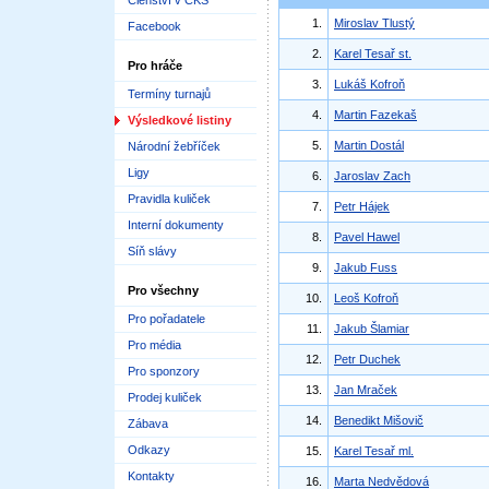
Členství v ČKS
1.
Miroslav Tlustý
Facebook
2.
Karel Tesař st.
Pro hráče
3.
Lukáš Kofroň
Termíny turnajů
4.
Martin Fazekaš
Výsledkové listiny
5.
Martin Dostál
Národní žebříček
Ligy
6.
Jaroslav Zach
Pravidla kuliček
7.
Petr Hájek
Interní dokumenty
8.
Pavel Hawel
Síň slávy
9.
Jakub Fuss
Pro všechny
10.
Leoš Kofroň
Pro pořadatele
11.
Jakub Šlamiar
Pro média
12.
Petr Duchek
Pro sponzory
13.
Jan Mraček
Prodej kuliček
14.
Benedikt Mišovič
Zábava
Odkazy
15.
Karel Tesař ml.
Kontakty
16.
Marta Nedvědová