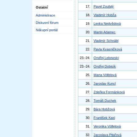
17.
Pavel Zoufalý
Ostatní
18.
Vladimír Hobža
Administrace
Diskusní fórum
19.
Lenka Nedvědová
Nákupní portál
20.
Martin Adamec
21.
Vladimír Schnábl
22.
Pavla Kvasničková
23.-24.
Ondřej Lebowski
23.-24.
Ondřej Dobisík
25.
Marta Völfelová
26.
Jaroslav Kuncl
27.
Zdeňka Formánková
28.
Tomáš Duchek
29.
Bára Hobžová
30.
František Kasl
31.
Veronika Völfelová
32.
Jaroslava Pitařová