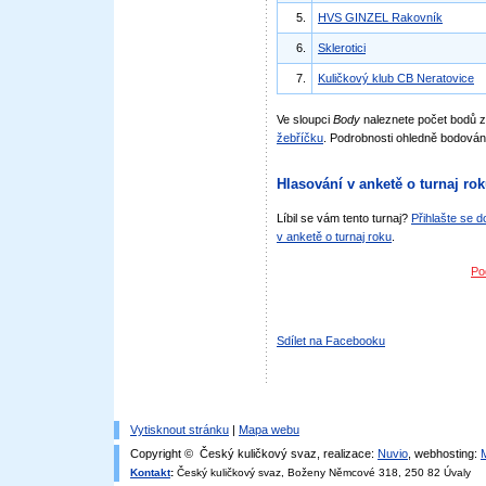
5.
HVS GINZEL Rakovník
6.
Sklerotici
7.
Kuličkový klub CB Neratovice
Ve sloupci
Body
naleznete počet bodů 
žebříčku
. Podrobnosti ohledně bodován
Hlasování v anketě o turnaj ro
Líbil se vám tento turnaj?
Přihlašte se 
v anketě o turnaj roku
.
Po
Sdílet na Facebooku
Vytisknout stránku
|
Mapa webu
Copyright © Český kuličkový svaz, realizace:
Nuvio
, webhosting:
Kontakt
:
Český kuličkový svaz, Boženy Němcové 318, 250 82 Úvaly