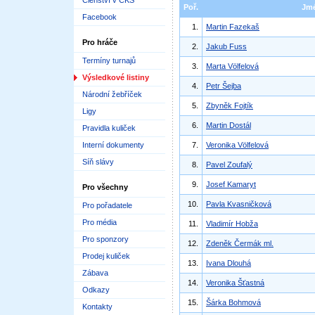
Členství v ČKS
Poř.
Jm
Facebook
1.
Martin Fazekaš
Pro hráče
2.
Jakub Fuss
Termíny turnajů
3.
Marta Völfelová
Výsledkové listiny
4.
Petr Šejba
Národní žebříček
5.
Zbyněk Fojtík
Ligy
6.
Martin Dostál
Pravidla kuliček
Interní dokumenty
7.
Veronika Völfelová
Síň slávy
8.
Pavel Zoufalý
9.
Josef Kamaryt
Pro všechny
10.
Pavla Kvasničková
Pro pořadatele
Pro média
11.
Vladimír Hobža
Pro sponzory
12.
Zdeněk Čermák ml.
Prodej kuliček
13.
Ivana Dlouhá
Zábava
14.
Veronika Šťastná
Odkazy
15.
Šárka Bohmová
Kontakty