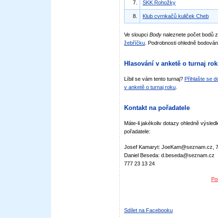
7.
SKK Rohožky
8.
Klub cvrnkačů kuliček Cheb
Ve sloupci
Body
naleznete počet bodů 
žebříčku
. Podrobnosti ohledně bodován
Hlasování v anketě o turnaj ro
Líbil se vám tento turnaj?
Přihlašte se 
v anketě o turnaj roku
.
Kontakt na pořadatele
Máte-li jakékoliv dotazy ohledně výsledk
pořadatele:
Josef Kamaryt: JoeKam@seznam.cz, 7
Daniel Beseda: d.beseda@seznam.cz
777 23 13 24
Po
Sdílet na Facebooku