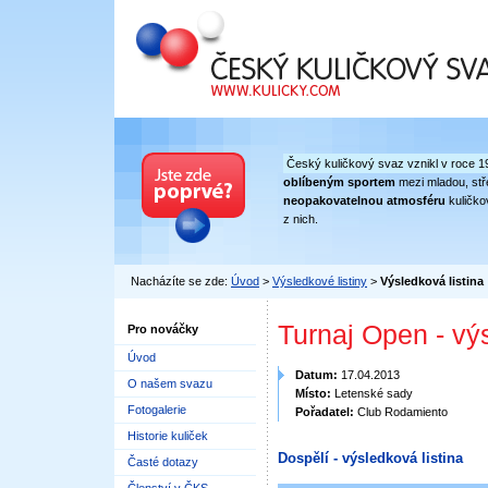
Český kuličkový svaz
Český kuličkový svaz vznikl v roce 1
oblíbeným sportem
mezi mladou, stře
neopakovatelnou atmosféru
kuličko
z nich.
Nacházíte se zde:
Úvod
>
Výsledkové listiny
>
Výsledková listina
Turnaj Open - vý
Pro nováčky
Úvod
Datum:
17.04.2013
O našem svazu
Místo:
Letenské sady
Fotogalerie
Pořadatel:
Club Rodamiento
Historie kuliček
Dospělí - výsledková listina
Časté dotazy