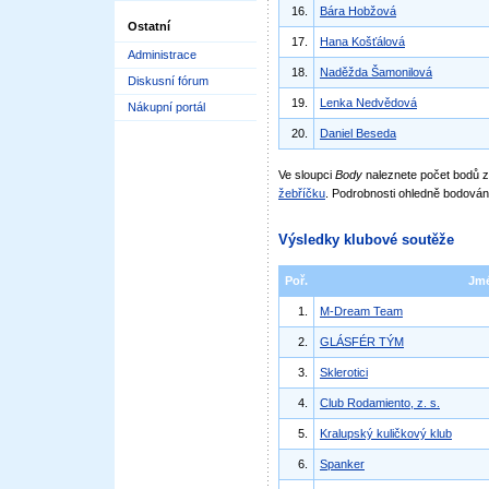
16.
Bára Hobžová
Ostatní
17.
Hana Košťálová
Administrace
18.
Naděžda Šamonilová
Diskusní fórum
19.
Lenka Nedvědová
Nákupní portál
20.
Daniel Beseda
Ve sloupci
Body
naleznete počet bodů
žebříčku
. Podrobnosti ohledně bodován
Výsledky klubové soutěže
Poř.
Jm
1.
M-Dream Team
2.
GLÁSFÉR TÝM
3.
Sklerotici
4.
Club Rodamiento, z. s.
5.
Kralupský kuličkový klub
6.
Spanker