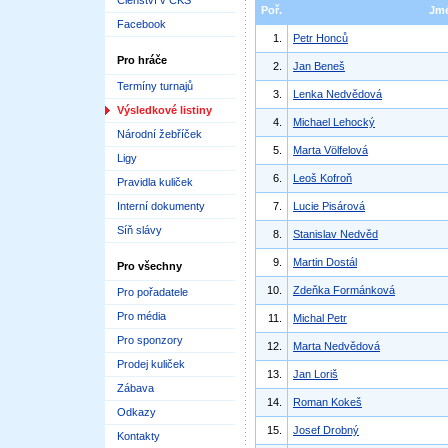
Členství v ČKS
Poř.
Jm
Facebook
1.
Petr Honců
Pro hráče
2.
Jan Beneš
Termíny turnajů
3.
Lenka Nedvědová
Výsledkové listiny
4.
Michael Lehocký
Národní žebříček
5.
Marta Völfelová
Ligy
6.
Leoš Kofroň
Pravidla kuliček
Interní dokumenty
7.
Lucie Pisárová
Síň slávy
8.
Stanislav Nedvěd
9.
Martin Dostál
Pro všechny
10.
Zdeňka Formánková
Pro pořadatele
Pro média
11.
Michal Petr
Pro sponzory
12.
Marta Nedvědová
Prodej kuliček
13.
Jan Loriš
Zábava
14.
Roman Kokeš
Odkazy
15.
Josef Drobný
Kontakty