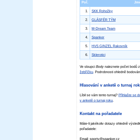
Poř.
Jm
1.
SKK Rohožky
2.
GLÁSFÉR TÝM
3.
M-Dream Team
4.
Spanker
5.
HVS GINZEL Rakovník
6.
Sklerotici
Ve sloupci
Body
naleznete počet bodů 
žebříčku
. Podrobnosti ohledně bodován
Hlasování v anketě o turnaj ro
Líbil se vám tento turnaj?
Přihlašte se 
v anketě o turnaj roku
.
Kontakt na pořadatele
Máte-li jakékoliv dotazy ohledně výsledk
pořadatele:
Email: sporty@spanker.cz