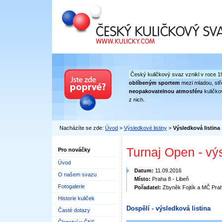
Český kuličkový svaz
Český kuličkový svaz vznikl v roce 1
oblíbeným sportem
mezi mladou, stře
neopakovatelnou atmosféru
kuličko
z nich.
Nacházíte se zde:
Úvod
>
Výsledkové listiny
>
Výsledková listina
Turnaj Open - vý
Pro nováčky
Úvod
Datum:
11.09.2016
O našem svazu
Místo:
Praha 8 - Libeň
Fotogalerie
Pořadatel:
Zbyněk Fojtík a MČ Pra
Historie kuliček
Dospělí - výsledková listina
Časté dotazy