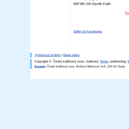
608 580 159 Zbyněk Fojtík
Po
Sdílet na Facebooku
Vytisknout stránku
|
Mapa webu
Copyright © Český kuličkový svaz, realizace:
Nuvio
, webhosting:
Kontakt
:
Český kuličkový svaz, Boženy Němcové 318, 250 82 Úvaly