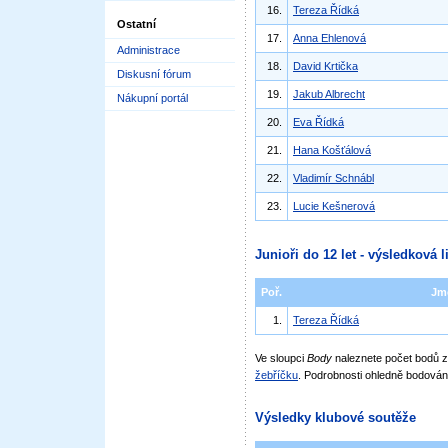
16.
Tereza Řídká
Ostatní
17.
Anna Ehlenová
Administrace
18.
David Krtička
Diskusní fórum
19.
Jakub Albrecht
Nákupní portál
20.
Eva Řídká
21.
Hana Košťálová
22.
Vladimír Schnábl
23.
Lucie Kešnerová
Junioři do 12 let - výsledková l
Poř.
Jm
1.
Tereza Řídká
Ve sloupci
Body
naleznete počet bodů
žebříčku
. Podrobnosti ohledně bodován
Výsledky klubové soutěže