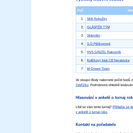
Poř.
Jm
1.
SKK Rohožky
2.
GLÁSFÉR TÝM
3.
Sklerotici
4.
S.O.Pišišvorové
5.
HVS GINZEL Rakovník
6.
Kuličkový klub CB Neratovice
7.
M-Dream Team
Ve sloupci
Body
naleznete počet bodů 
žebříčku
. Podrobnosti ohledně bodován
Hlasování v anketě o turnaj ro
Líbil se vám tento turnaj?
Přihlašte se 
v anketě o turnaj roku
.
Kontakt na pořadatele