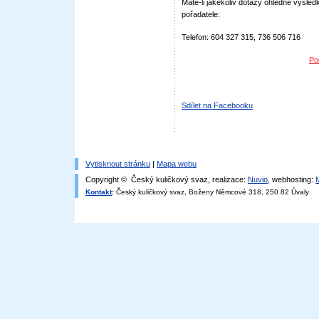
Máte-li jakékoliv dotazy ohledně výsledk
pořadatele:
Telefon: 604 327 315, 736 506 716
Po
Sdílet na Facebooku
Vytisknout stránku
|
Mapa webu
Copyright © Český kuličkový svaz, realizace:
Nuvio
, webhosting:
Kontakt
:
Český kuličkový svaz, Boženy Němcové 318, 250 82 Úvaly