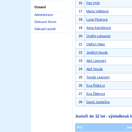
16.
Petr Hýbl
Ostatní
17.
Marta Völfelová
Administrace
18.
Lucie Pisárová
Diskusní fórum
19.
Anna Kokošková
Nákupní portál
20.
Ondřej Lebowski
21.
Oldřich Ritter
22.
Jindřich Novák
23.
Aleš Lipenský
24.
Aleš Novák
25.
Tomáš Lipenský
26.
Eva Řídká st
27.
Eva Žiláková
28.
David Jandečka
Junioři do 12 let - výsledková l
Poř.
Jm