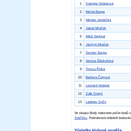
1.
Gabriela Votápková
2.
Michal Banga
3.
Nikolas Jandečka
4.
Jakub Mraček
5.
Miloš Stejskal
6.
Jáchym Mraček
7.
Dezider Banga
8.
Simona Štědroňská
9.
Tereza Řídká
10.
Barbora Čotyová
11.
Leonard Votápek
12.
Zolik Ondyč
13.
Ladislav Gožo
Ve sloupci
Body
naleznete počet bodů
žebříčku
. Podrobnosti ohledně bodován
Výsledky klubové soutěže