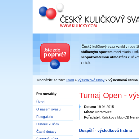
Český kuličkový svaz
Český kuličkový svaz vznikl v roce 1
oblíbeným sportem
mezi mladou, stře
neopakovatelnou atmosféru
kuličko
z nich.
Nacházíte se zde:
Úvod
>
Výsledkové listiny
>
Výsledková listina
Turnaj Open - vý
Pro nováčky
Úvod
Datum:
19.04.2015
O našem svazu
Místo:
Neratovice
Fotogalerie
Pořadatel:
Kuličkový klub CB Nerat
Historie kuliček
Dospělí - výsledková listina
Časté dotazy