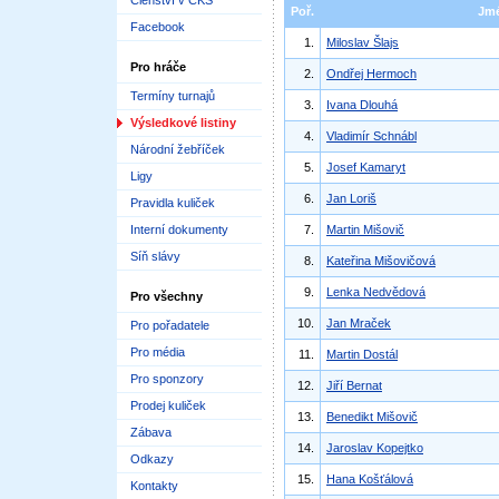
Členství v ČKS
Poř.
Jm
Facebook
1.
Miloslav Šlajs
Pro hráče
2.
Ondřej Hermoch
Termíny turnajů
3.
Ivana Dlouhá
Výsledkové listiny
4.
Vladimír Schnábl
Národní žebříček
5.
Josef Kamaryt
Ligy
6.
Jan Loriš
Pravidla kuliček
Interní dokumenty
7.
Martin Mišovič
Síň slávy
8.
Kateřina Mišovičová
9.
Lenka Nedvědová
Pro všechny
10.
Jan Mraček
Pro pořadatele
Pro média
11.
Martin Dostál
Pro sponzory
12.
Jiří Bernat
Prodej kuliček
13.
Benedikt Mišovič
Zábava
14.
Jaroslav Kopejtko
Odkazy
15.
Hana Košťálová
Kontakty