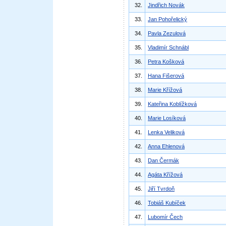
32.
Jindřich Novák
33.
Jan Pohořelický
34.
Pavla Zezulová
35.
Vladimír Schnábl
36.
Petra Košková
37.
Hana Fišerová
38.
Marie Křížová
39.
Kateřina Koblížková
40.
Marie Losíková
41.
Lenka Veliková
42.
Anna Ehlenová
43.
Dan Čermák
44.
Agáta Křížová
45.
Jiří Tvrdoň
46.
Tobiáš Kubíček
47.
Lubomír Čech