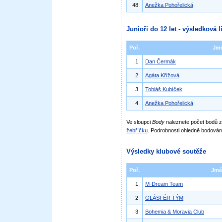
48.
Anežka Pohořelická
Junioři do 12 let - výsledková l
Poř.
Jm
1.
Dan Čermák
2.
Agáta Křížová
3.
Tobiáš Kubíček
4.
Anežka Pohořelická
Ve sloupci
Body
naleznete počet bodů
žebříčku
. Podrobnosti ohledně bodován
Výsledky klubové soutěže
Poř.
Jmé
1.
M-Dream Team
2.
GLÁSFÉR TÝM
3.
Bohemia & Moravia Club