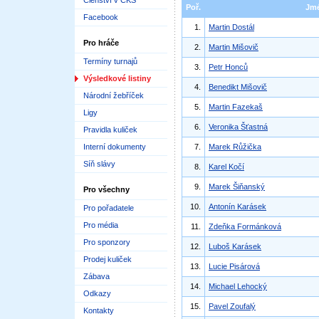
Členství v ČKS
Poř.
Jm
Facebook
1.
Martin Dostál
Pro hráče
2.
Martin Mišovič
Termíny turnajů
3.
Petr Honců
Výsledkové listiny
4.
Benedikt Mišovič
Národní žebříček
5.
Martin Fazekaš
Ligy
6.
Veronika Šťastná
Pravidla kuliček
Interní dokumenty
7.
Marek Růžička
Síň slávy
8.
Karel Kočí
9.
Marek Šiňanský
Pro všechny
10.
Antonín Karásek
Pro pořadatele
Pro média
11.
Zdeňka Formánková
Pro sponzory
12.
Luboš Karásek
Prodej kuliček
13.
Lucie Pisárová
Zábava
14.
Michael Lehocký
Odkazy
15.
Pavel Zoufalý
Kontakty