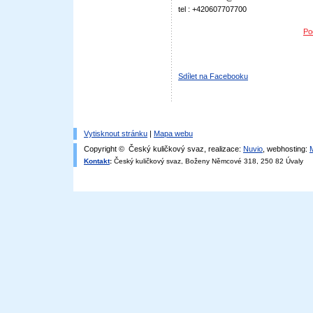
tel : +420607707700
Po
Sdílet na Facebooku
Vytisknout stránku
|
Mapa webu
Copyright © Český kuličkový svaz, realizace:
Nuvio
, webhosting:
Kontakt
:
Český kuličkový svaz, Boženy Němcové 318, 250 82 Úvaly