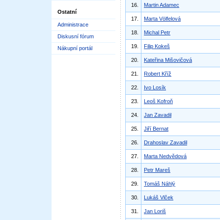
16.
Martin Adamec
Ostatní
17.
Marta Völfelová
Administrace
18.
Michal Petr
Diskusní fórum
19.
Filip Kokeš
Nákupní portál
20.
Kateřina Mišovičová
21.
Robert Kříž
22.
Ivo Losík
23.
Leoš Kofroň
24.
Jan Zavadil
25.
Jiří Bernat
26.
Drahoslav Zavadil
27.
Marta Nedvědová
28.
Petr Mareš
29.
Tomáš Náhlý
30.
Lukáš Vlček
31.
Jan Loriš