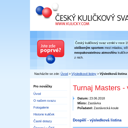
Český kuličkový svaz
Český kuličkový svaz vznikl v roce 1
oblíbeným sportem
mezi mladou, stře
neopakovatelnou atmosféru
kuličko
z nich.
Nacházíte se zde:
Úvod
>
Výsledkové listiny
>
Výsledková listina
Turnaj Masters -
Pro nováčky
Úvod
Datum:
23.06.2018
O našem svazu
Místo:
Zastávka
Fotogalerie
Pořadatel:
Zastávecká koule
Historie kuliček
Dospělí - výsledková listina
Časté dotazy