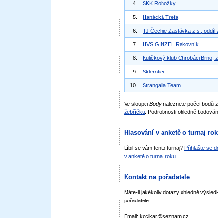
4.
SKK Rohožky
5.
Hanácká Trefa
6.
TJ Čechie Zastávka z.s., oddíl
7.
HVS GINZEL Rakovník
8.
Kuličkový klub Chrobáci Brno, z
9.
Sklerotici
10.
Strangalia Team
Ve sloupci
Body
naleznete počet bodů 
žebříčku
. Podrobnosti ohledně bodován
Hlasování v anketě o turnaj ro
Líbil se vám tento turnaj?
Přihlašte se 
v anketě o turnaj roku
.
Kontakt na pořadatele
Máte-li jakékoliv dotazy ohledně výsledk
pořadatele:
Email: kocikar@seznam.cz