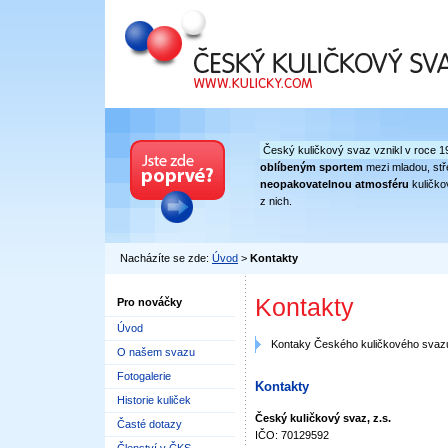
Český kuličkový svaz
Český kuličkový svaz vznikl v roce 1
oblíbeným sportem
mezi mladou, stře
neopakovatelnou atmosféru
kuličko
z nich.
Nacházíte se zde:
Úvod
>
Kontakty
Kontakty
Pro nováčky
Úvod
Kontaky Českého kuličkového svazu
O našem svazu
Fotogalerie
Kontakty
Historie kuliček
Český kuličkový svaz, z.s.
Časté dotazy
IČO: 70129592