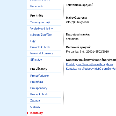
Členství v ČKS
Telefonické spojení:
Facebook
Pro hráče
Mailová adresa:
info(z)kulicky.com
Termíny turnajů
Výsledkové listiny
Datová schránka:
Národní žebříček
sm5m4hb
Ligy
Pravidla kuliček
Bankovní spojení:
Fio banka, č.ú.: 2200145502/2010
Interní dokumenty
Síň slávy
Kontakty na členy výkonného výbor
Kontakty na členy výkonného výboru
Kontakty na předsedy klubů sdružený
Pro všechny
Pro pořadatele
Pro média
Pro sponzory
Prodej kuliček
Zábava
Odkazy
Kontakty