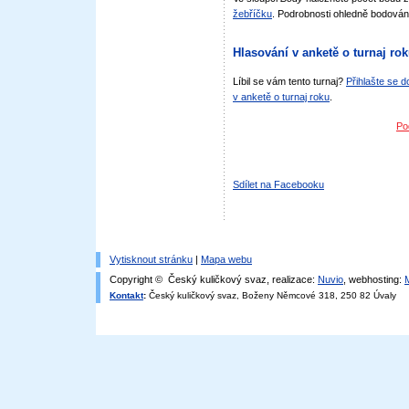
žebříčku
. Podrobnosti ohledně bodován
Hlasování v anketě o turnaj ro
Líbil se vám tento turnaj?
Přihlašte se 
v anketě o turnaj roku
.
Po
Sdílet na Facebooku
Vytisknout stránku
|
Mapa webu
Copyright © Český kuličkový svaz, realizace:
Nuvio
, webhosting:
Kontakt
:
Český kuličkový svaz, Boženy Němcové 318, 250 82 Úvaly