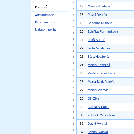
17.
Martin Smetana
Ostatní
18.
Pavel Dvořák
Administrace
Diskusní fórum
19.
Benedikt Mišovič
Nákupní portál
20.
Zdeňka Formánková
21.
Leoš Kofroň
22.
Iveta Městková
23.
Bára Hobžová
24.
Martin Fazekaš
25.
Pavla Kvasničková
26.
Marta Nedvědová
27.
Martin Mišovič
28.
Jiří Zika
29.
Jaroslav Kuncl
30.
Zdeněk Čermák ml.
31.
David Vyhnal
32.
Jakub Šlamiar