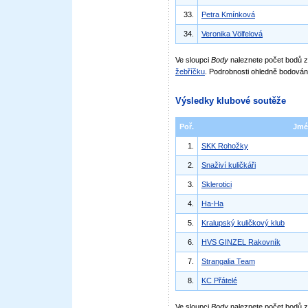
33.
Petra Kmínková
34.
Veronika Völfelová
Ve sloupci
Body
naleznete počet bodů
žebříčku
. Podrobnosti ohledně bodován
Výsledky klubové soutěže
Poř.
Jmé
1.
SKK Rohožky
2.
Snaživí kuličkáři
3.
Sklerotici
4.
Ha-Ha
5.
Kralupský kuličkový klub
6.
HVS GINZEL Rakovník
7.
Strangalia Team
8.
KC Přátelé
Ve sloupci
Body
naleznete počet bodů 