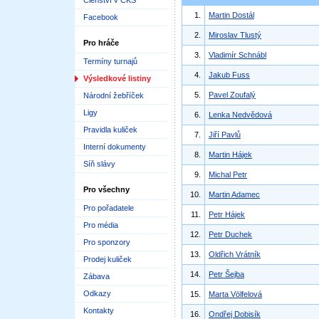
Členství v ČKS
1.
Martin Dostál
Facebook
2.
Miroslav Tlustý
Pro hráče
3.
Vladimír Schnábl
Termíny turnajů
4.
Jakub Fuss
Výsledkové listiny
5.
Pavel Zoufalý
Národní žebříček
Ligy
6.
Lenka Nedvědová
Pravidla kuliček
7.
Jiří Pavlů
Interní dokumenty
8.
Martin Hájek
Síň slávy
9.
Michal Petr
Pro všechny
10.
Martin Adamec
Pro pořadatele
11.
Petr Hájek
Pro média
12.
Petr Duchek
Pro sponzory
13.
Oldřich Vrátník
Prodej kuliček
14.
Petr Šejba
Zábava
Odkazy
15.
Marta Völfelová
Kontakty
16.
Ondřej Dobisík