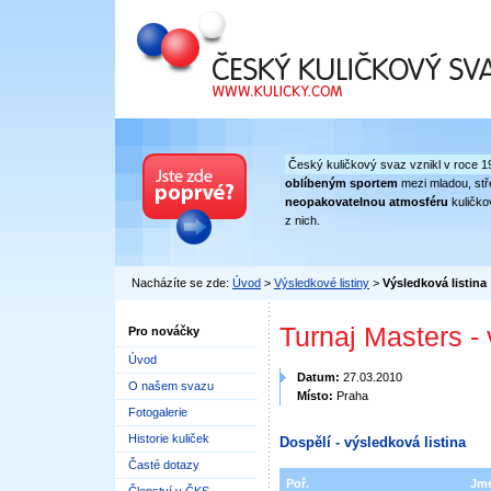
Český kuličkový svaz
Český kuličkový svaz vznikl v roce 1
oblíbeným sportem
mezi mladou, stře
neopakovatelnou atmosféru
kuličko
z nich.
Nacházíte se zde:
Úvod
>
Výsledkové listiny
>
Výsledková listina
Turnaj Masters -
Pro nováčky
Úvod
Datum:
27.03.2010
O našem svazu
Místo:
Praha
Fotogalerie
Historie kuliček
Dospělí - výsledková listina
Časté dotazy
Poř.
Jm