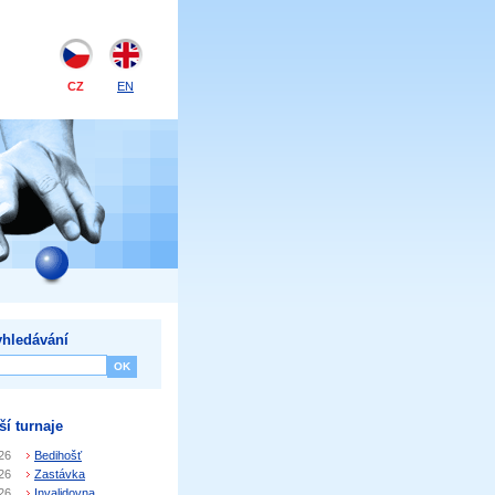
CZ
EN
hledávání
ší turnaje
26
Bedihošť
26
Zastávka
26
Invalidovna