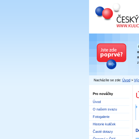
Český kuličkový
n
z
Nacházíte se zde:
Úvod
>
Výs
Pro nováčky
Úvod
O našem svazu
Fotogalerie
Historie kuliček
D
Časté dotazy