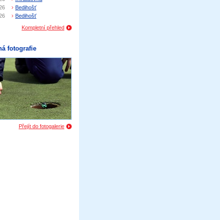
26
Bedihošť
26
Bedihošť
Kompletní přehled
á fotografie
Přejít do fotogalerie