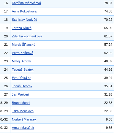
16.
Kateřina Mišovičová
78,87
17.
Anna Kokošková
74,55
18.
Stanislav Nedvěd
70,22
19.
Tereza Řídká
65,90
20.
Zdeňka Formánková
61,57
21.
Marek Šiňanský
57,24
22.
Petra Košková
52,92
23.
Matěj Dvořák
48,59
24.
Tadeáš Svatek
44,26
25.
Eva Řídká st
39,94
26.
Jonáš Dvořák
35,61
27.
Jan Weigert
31,28
8.-29.
Bruno Mencl
22,63
8.-29.
Jitka Menclová
22,63
0.-32.
Norbert Marášek
9,65
0.-32.
Arnan Marášek
9,65