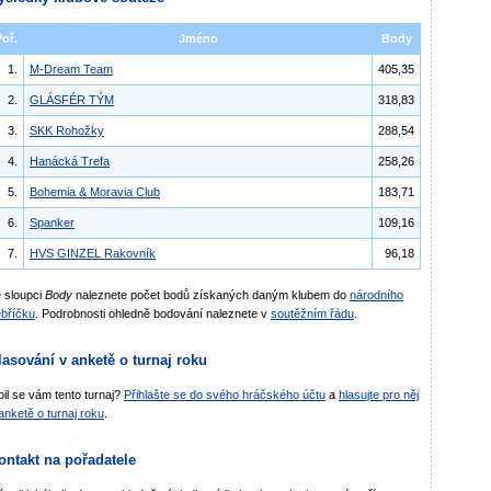
Poř.
Jméno
Body
1.
M-Dream Team
405,35
2.
GLÁSFÉR TÝM
318,83
3.
SKK Rohožky
288,54
4.
Hanácká Trefa
258,26
5.
Bohemia & Moravia Club
183,71
6.
Spanker
109,16
7.
HVS GINZEL Rakovník
96,18
 sloupci
Body
naleznete počet bodů získaných daným klubem do
národního
bříčku
. Podrobnosti ohledně bodování naleznete v
soutěžním řádu
.
lasování v anketě o turnaj roku
bil se vám tento turnaj?
Přihlašte se do svého hráčského účtu
a
hlasujte pro něj
anketě o turnaj roku
.
ontakt na pořadatele