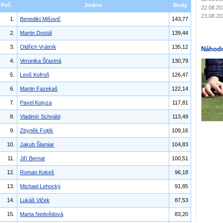
Poř.
Jméno
Body
22.08.20
23.08.20
1.
Benedikt Mišovič
143,77
2.
Martin Dostál
139,44
3.
Oldřich Vrátník
135,12
Náhodn
4.
Veronika Šťastná
130,79
5.
Leoš Kofroň
126,47
6.
Martin Fazekaš
122,14
7.
Pavel Kotyza
117,81
8.
Vladimír Schnábl
113,49
9.
Zbyněk Fojtík
109,16
10.
Jakub Šlamiar
104,83
11.
Jiří Bernat
100,51
12.
Roman Kokeš
96,18
13.
Michael Lehocký
91,85
14.
Lukáš Vlček
87,53
15.
Marta Nedvědová
83,20