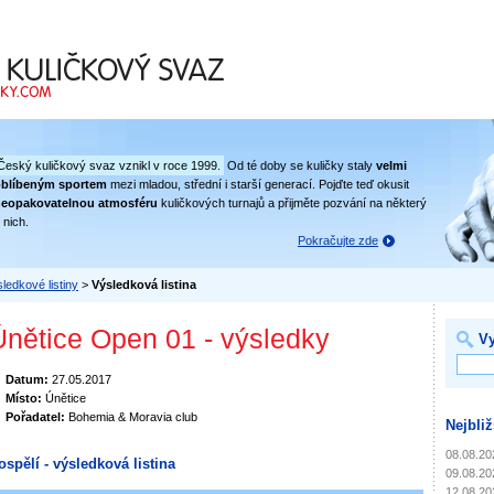
 svaz
Český kuličkový svaz vznikl v roce 1999.
Od té doby se kuličky staly
velmi
oblíbeným sportem
mezi mladou, střední i starší generací. Pojďte teď okusit
eopakovatelnou atmosféru
kuličkových turnajů a přijměte pozvání na některý
 nich.
Pokračujte zde
ledkové listiny
>
Výsledková listina
Únětice Open 01 - výsledky
Vy
Datum:
27.05.2017
Místo:
Únětice
Pořadatel:
Bohemia & Moravia club
Nejbliž
08.08.20
ospělí - výsledková listina
09.08.20
12.08.20