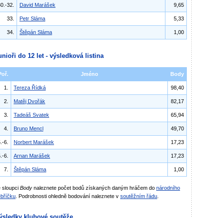
0.-32.
David Marášek
9,65
33.
Petr Sláma
5,33
34.
Štěpán Sláma
1,00
unioři do 12 let - výsledková listina
Poř.
Jméno
Body
1.
Tereza Řídká
98,40
2.
Matěj Dvořák
82,17
3.
Tadeáš Svatek
65,94
4.
Bruno Mencl
49,70
.-6.
Norbert Marášek
17,23
.-6.
Arnan Marášek
17,23
7.
Štěpán Sláma
1,00
 sloupci
Body
naleznete počet bodů získaných daným hráčem do
národního
bříčku
. Podrobnosti ohledně bodování naleznete v
soutěžním řádu
.
ýsledky klubové soutěže