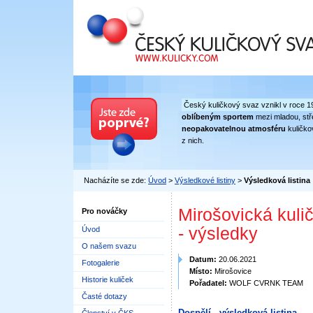
Český kuličkový svaz
Český kuličkový svaz vznikl v roce 1
oblíbeným sportem
mezi mladou, stře
neopakovatelnou atmosféru
kuličko
z nich.
Nacházíte se zde:
Úvod
>
Výsledkové listiny
>
Výsledková listina
Mirošovická kulič
Pro nováčky
- výsledky
Úvod
O našem svazu
Datum:
20.06.2021
Fotogalerie
Místo:
Mirošovice
Historie kuliček
Pořadatel:
WOLF CVRNK TEAM
Časté dotazy
Dospělí - výsledková listina