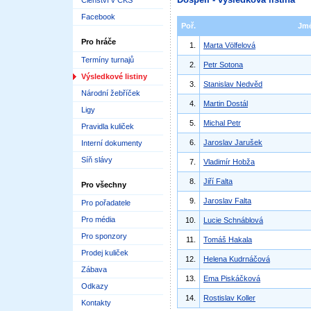
Členství v ČKS
Facebook
Poř.
Jm
Pro hráče
1.
Marta Völfelová
Termíny turnajů
2.
Petr Sotona
Výsledkové listiny
3.
Stanislav Nedvěd
Národní žebříček
4.
Martin Dostál
Ligy
5.
Michal Petr
Pravidla kuliček
6.
Jaroslav Jarušek
Interní dokumenty
Síň slávy
7.
Vladimír Hobža
8.
Jiří Falta
Pro všechny
9.
Jaroslav Falta
Pro pořadatele
Pro média
10.
Lucie Schnáblová
Pro sponzory
11.
Tomáš Hakala
Prodej kuliček
12.
Helena Kudrnáčová
Zábava
13.
Ema Piskáčková
Odkazy
14.
Rostislav Koller
Kontakty