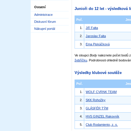
Ostatní
Junioři do 12 let - výsledková l
Administrace
Poř.
Jm
Diskusní fórum
1.
Jiří Falta
Nákupní portál
2.
Jaroslav Falta
3.
Ema Piskáčková
Ve sloupci
Body
naleznete počet bodů
žebříčku
. Podrobnosti ohledně bodován
Výsledky klubové soutěže
Poř.
Jm
1.
WOLF CVRNK TEAM
2.
SKK Rohožky
3.
GLÁSFÉR TÝM
4.
HVS GINZEL Rakovník
5.
Club Rodamiento, z. s.