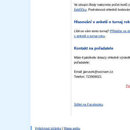
Ve sloupci
Body
naleznete počet bodů 
žebříčku
. Podrobnosti ohledně bodován
Hlasování v anketě o turnaj ro
Líbil se vám tento turnaj?
Přihlašte se 
v anketě o turnaj roku
.
Kontakt na pořadatele
Máte-li jakékoliv dotazy ohledně výsledk
pořadatele:
Email: jjarusek@seznam.cz
Telefon: 723909021
Po
Sdílet na Facebooku
Vytisknout stránku
|
Mapa webu