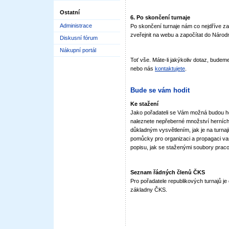
Ostatní
6. Po skončení turnaje
Administrace
Po skončení turnaje nám co nejdříve za
zveřejnit na webu a započítat do Národ
Diskusní fórum
Nákupní portál
Toť vše. Máte-li jakýkoliv dotaz, budem
nebo nás
kontaktujete
.
Bude se vám hodit
Ke stažení
Jako pořadateli se Vám možná budou hod
naleznete nepřeberné množství herních s
důkladným vysvětlením, jak je na turnaj
pomůcky pro organizaci a propagaci vaš
popisu, jak se staženými soubory praco
Seznam řádných členů ČKS
Pro pořadatele republikových turnajů je 
základny ČKS.