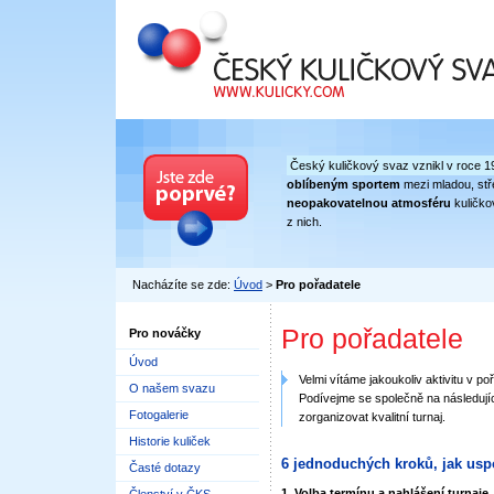
Český kuličkový svaz
Český kuličkový svaz vznikl v roce 1
oblíbeným sportem
mezi mladou, stře
neopakovatelnou atmosféru
kuličko
z nich.
Nacházíte se zde:
Úvod
>
Pro pořadatele
Pro pořadatele
Pro nováčky
Úvod
Velmi vítáme jakoukoliv aktivitu v p
O našem svazu
Podívejme se společně na následují
Fotogalerie
zorganizovat kvalitní turnaj.
Historie kuliček
6 jednoduchých kroků, jak uspo
Časté dotazy
1. Volba termínu a nahlášení turnaje