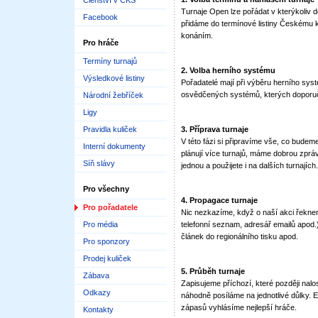
Členství v ČKS
Turnaje Open lze pořádat v kterýkoliv 
Facebook
přidáme do termínové listiny Českému 
konáním.
Pro hráče
Termíny turnajů
2. Volba herního systému
Výsledkové listiny
Pořadatelé mají při výběru herního syst
osvědčených systémů, kterých doporuč
Národní žebříček
Ligy
Pravidla kuliček
3. Příprava turnaje
V této fázi si připravíme vše, co budeme
Interní dokumenty
plánují více turnajů, máme dobrou zprávu
Síň slávy
jednou a použijete i na dalších turnajích.
Pro všechny
4. Propagace turnaje
Pro pořadatele
Nic nezkazíme, když o naší akci řekn
Pro média
telefonní seznam, adresář emailů apod.
článek do regionálního tisku apod.
Pro sponzory
Prodej kuliček
5. Průběh turnaje
Zábava
Zapisujeme příchozí, které později nal
Odkazy
náhodně posíláme na jednotlivé důlky. 
zápasů vyhlásíme nejlepší hráče.
Kontakty