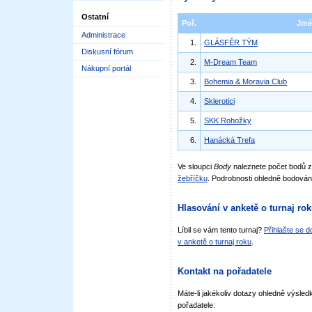
Ostatní
Poř.
Jmé
Administrace
1.
GLÁSFÉR TÝM
Diskusní fórum
2.
M-Dream Team
Nákupní portál
3.
Bohemia & Moravia Club
4.
Sklerotici
5.
SKK Rohožky
6.
Hanácká Trefa
Ve sloupci
Body
naleznete počet bodů 
žebříčku
. Podrobnosti ohledně bodován
Hlasování v anketě o turnaj ro
Líbil se vám tento turnaj?
Přihlašte se 
v anketě o turnaj roku
.
Kontakt na pořadatele
Máte-li jakékoliv dotazy ohledně výsledk
pořadatele: