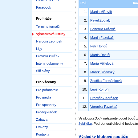
Členství v ČKS
Poř.
Jm
Facebook
1.
Martin Mišovič
Pro hráče
2.
Pavel Zoufalý
Termíny turnajů
3.
Benedikt Mišovič
Výsledkové listiny
4.
Martin Fazekaš
Národní žebříček
5.
Petr Honců
Ligy
6.
Martin Dostál
Pravidla kuliček
Interní dokumenty
7.
Marta Völfelová
Síň slávy
8.
Marek Šiňanský
9.
Zdeňka Formánková
Pro všechny
10.
Leoš Kofroň
Pro pořadatele
Pro média
11.
František Karásek
Pro sponzory
12.
Veronika Fazekaš
Prodej kuliček
Ve sloupci
Body
naleznete počet bodů
Zábava
žebříčku
. Podrobnosti ohledně bodován
Odkazy
Kontakty
Výsledky klubové soutěže