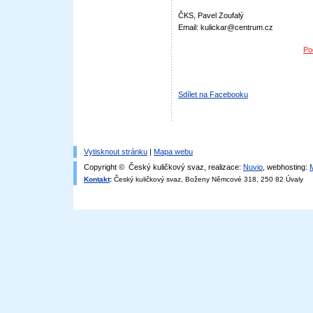
ČKS, Pavel Zoufalý
Email: kulickar@centrum.cz
Po
Sdílet na Facebooku
Vytisknout stránku
|
Mapa webu
Copyright © Český kuličkový svaz, realizace:
Nuvio
, webhosting:
Kontakt
:
Český kuličkový svaz, Boženy Němcové 318, 250 82 Úvaly