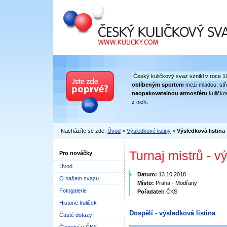
Český kuličkový svaz
Český kuličkový svaz vznikl v roce 1
oblíbeným sportem
mezi mladou, stře
neopakovatelnou atmosféru
kuličko
z nich.
Nacházíte se zde:
Úvod
>
Výsledkové listiny
>
Výsledková listina
Turnaj mistrů - v
Pro nováčky
Úvod
Datum:
13.10.2018
O našem svazu
Místo:
Praha - Modřany
Fotogalerie
Pořadatel:
ČKS
Historie kuliček
Dospělí - výsledková listina
Časté dotazy