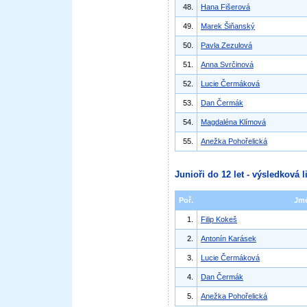
48.
Hana Fišerová
49.
Marek Šiňanský
50.
Pavla Zezulová
51.
Anna Svrčinová
52.
Lucie Čermáková
53.
Dan Čermák
54.
Magdaléna Klímová
55.
Anežka Pohořelická
Junioři do 12 let - výsledková l
Poř.
Jm
1.
Filip Kokeš
2.
Antonín Karásek
3.
Lucie Čermáková
4.
Dan Čermák
5.
Anežka Pohořelická