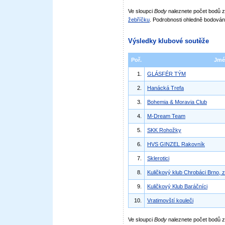
Ve sloupci
Body
naleznete počet bodů
žebříčku
. Podrobnosti ohledně bodován
Výsledky klubové soutěže
Poř.
Jmé
1.
GLÁSFÉR TÝM
2.
Hanácká Trefa
3.
Bohemia & Moravia Club
4.
M-Dream Team
5.
SKK Rohožky
6.
HVS GINZEL Rakovník
7.
Sklerotici
8.
Kuličkový klub Chrobáci Brno, z
9.
Kuličkový Klub Baráčníci
10.
Vratimovští kouleči
Ve sloupci
Body
naleznete počet bodů 