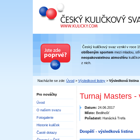
Český kuličkový svaz
Český kuličkový svaz vznikl v roce 1
oblíbeným sportem
mezi mladou, stře
neopakovatelnou atmosféru
kuličko
z nich.
Nacházíte se zde:
Úvod
>
Výsledkové listiny
>
Výsledková listina
Turnaj Masters -
Pro nováčky
Úvod
Datum:
24.06.2017
O našem svazu
Místo:
Bedihošť
Fotogalerie
Pořadatel:
Hanácká Trefa
Historie kuliček
Dospělí - výsledková listina
Časté dotazy