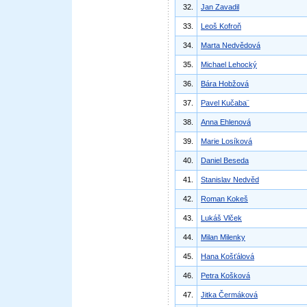
32.
Jan Zavadil
33.
Leoš Kofroň
34.
Marta Nedvědová
35.
Michael Lehocký
36.
Bára Hobžová
37.
Pavel Kučaba¨
38.
Anna Ehlenová
39.
Marie Losíková
40.
Daniel Beseda
41.
Stanislav Nedvěd
42.
Roman Kokeš
43.
Lukáš Vlček
44.
Milan Milenky
45.
Hana Košťálová
46.
Petra Košková
47.
Jitka Čermáková