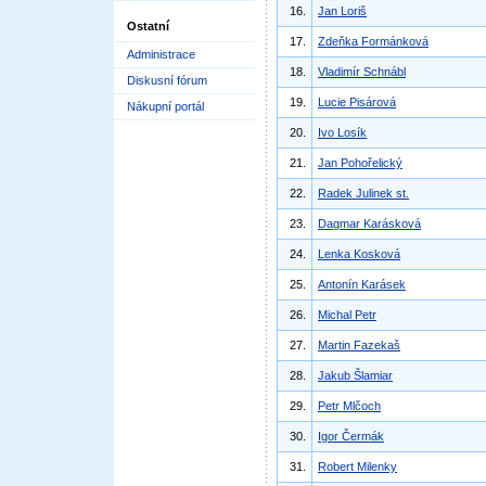
16.
Jan Loriš
Ostatní
17.
Zdeňka Formánková
Administrace
18.
Vladimír Schnábl
Diskusní fórum
19.
Lucie Pisárová
Nákupní portál
20.
Ivo Losík
21.
Jan Pohořelický
22.
Radek Julinek st.
23.
Dagmar Karásková
24.
Lenka Kosková
25.
Antonín Karásek
26.
Michal Petr
27.
Martin Fazekaš
28.
Jakub Šlamiar
29.
Petr Mlčoch
30.
Igor Čermák
31.
Robert Milenky