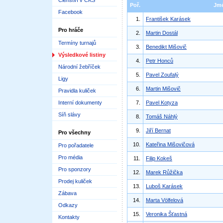
Členství v ČKS
Poř.
Jm
Facebook
1.
František Karásek
Pro hráče
2.
Martin Dostál
Termíny turnajů
3.
Benedikt Mišovič
Výsledkové listiny
4.
Petr Honců
Národní žebříček
5.
Pavel Zoufalý
Ligy
6.
Martin Mišovič
Pravidla kuliček
Interní dokumenty
7.
Pavel Kotyza
Síň slávy
8.
Tomáš Náhlý
9.
Jiří Bernat
Pro všechny
10.
Kateřina Mišovičová
Pro pořadatele
Pro média
11.
Filip Kokeš
Pro sponzory
12.
Marek Růžička
Prodej kuliček
13.
Luboš Karásek
Zábava
14.
Marta Völfelová
Odkazy
15.
Veronika Šťastná
Kontakty