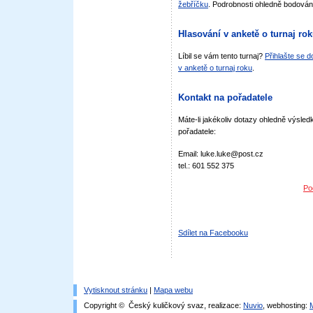
žebříčku
. Podrobnosti ohledně bodován
Hlasování v anketě o turnaj ro
Líbil se vám tento turnaj?
Přihlašte se 
v anketě o turnaj roku
.
Kontakt na pořadatele
Máte-li jakékoliv dotazy ohledně výsledk
pořadatele:
Email: luke.luke@post.cz
tel.: 601 552 375
Po
Sdílet na Facebooku
Vytisknout stránku
|
Mapa webu
Copyright © Český kuličkový svaz, realizace:
Nuvio
, webhosting: