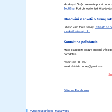
Ve sloupci
Body
naleznete počet bodů 
žebříčku
. Podrobnosti ohledně bodován
Hlasování v anketě o turnaj ro
Líbil se vám tento turnaj?
Přihlašte se 
v anketě o turnaj roku
.
Kontakt na pořadatele
Máte-li jakékoliv dotazy ohledně výsledk
pořadatele:
mobil: 608 305 097
email: dobisik.ondrej@gmail.com
Po
Sdílet na Facebooku
Vytisknout stránku
|
Mapa webu