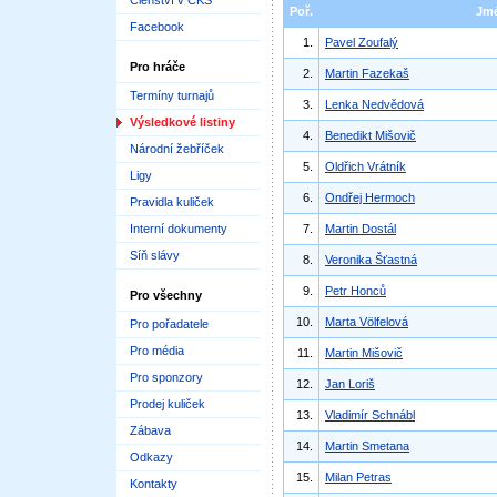
Členství v ČKS
Poř.
Jm
Facebook
1.
Pavel Zoufalý
Pro hráče
2.
Martin Fazekaš
Termíny turnajů
3.
Lenka Nedvědová
Výsledkové listiny
4.
Benedikt Mišovič
Národní žebříček
5.
Oldřich Vrátník
Ligy
6.
Ondřej Hermoch
Pravidla kuliček
Interní dokumenty
7.
Martin Dostál
Síň slávy
8.
Veronika Šťastná
9.
Petr Honců
Pro všechny
10.
Marta Völfelová
Pro pořadatele
Pro média
11.
Martin Mišovič
Pro sponzory
12.
Jan Loriš
Prodej kuliček
13.
Vladimír Schnábl
Zábava
14.
Martin Smetana
Odkazy
15.
Milan Petras
Kontakty