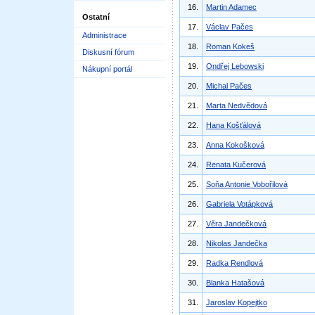
16.
Martin Adamec
Ostatní
17.
Václav Pačes
Administrace
18.
Roman Kokeš
Diskusní fórum
19.
Ondřej Lebowski
Nákupní portál
20.
Michal Pačes
21.
Marta Nedvědová
22.
Hana Košťálová
23.
Anna Kokošková
24.
Renata Kučerová
25.
Soňa Antonie Vobořilová
26.
Gabriela Votápková
27.
Věra Jandečková
28.
Nikolas Jandečka
29.
Radka Rendlová
30.
Blanka Hatašová
31.
Jaroslav Kopejtko