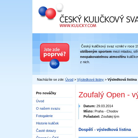
Český kuličkový svaz
Český kuličkový svaz vznikl v roce 1
oblíbeným sportem
mezi mladou, stře
neopakovatelnou atmosféru
kuličko
z nich.
Nacházíte se zde:
Úvod
>
Výsledkové listiny
>
Výsledková listina
Zoufalý Open - v
Pro nováčky
Úvod
Datum:
29.03.2014
O našem svazu
Místo:
Praha - Chodov
Fotogalerie
Pořadatel:
Zoufalej tým
Historie kuliček
Dospělí - výsledková listina
Časté dotazy