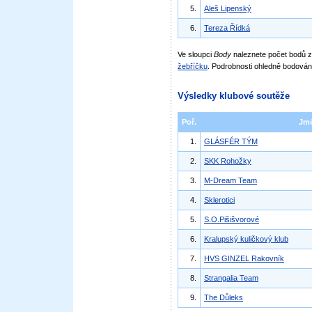
5.
Aleš Lipenský
6.
Tereza Řídká
Ve sloupci
Body
naleznete počet bodů
žebříčku
. Podrobnosti ohledně bodován
Výsledky klubové soutěže
Poř.
Jm
1.
GLÁSFÉR TÝM
2.
SKK Rohožky
3.
M-Dream Team
4.
Sklerotici
5.
S.O.Pišišvorové
6.
Kralupský kuličkový klub
7.
HVS GINZEL Rakovník
8.
Strangalia Team
9.
The Důleks