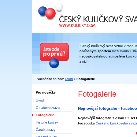
Český kuličkový svaz
Český kuličkový svaz vznikl v roce 1
oblíbeným sportem
mezi mladou, stře
neopakovatelnou atmosféru
kuličko
z nich.
Nacházíte se zde:
Úvod
>
Fotogalerie
Fotogalerie
Pro nováčky
Úvod
O našem svazu
Nejnovější fotografie - Facebo
Fotogalerie
Nejnovější fotografie z oslav 135 let
Historie kuliček
Facebooku
Českého kuličkového svaz
Časté dotazy