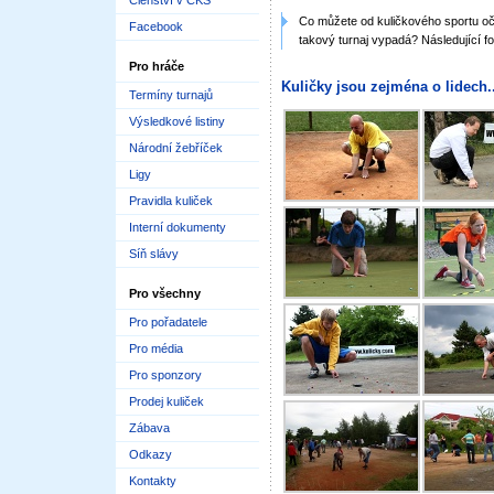
Členství v ČKS
Co můžete od kuličkového sportu oček
Facebook
takový turnaj vypadá? Následující fo
Pro hráče
Kuličky jsou zejména o lidech..
Termíny turnajů
Výsledkové listiny
Národní žebříček
Ligy
Pravidla kuliček
Interní dokumenty
Síň slávy
Pro všechny
Pro pořadatele
Pro média
Pro sponzory
Prodej kuliček
Zábava
Odkazy
Kontakty