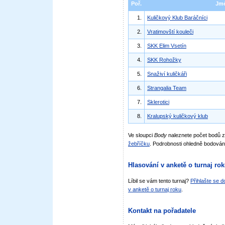
Poř.
Jm
1.
Kuličkový Klub Baráčníci
2.
Vratimovští kouleči
3.
SKK Elim Vsetín
4.
SKK Rohožky
5.
Snaživí kuličkáři
6.
Strangalia Team
7.
Sklerotici
8.
Kralupský kuličkový klub
Ve sloupci
Body
naleznete počet bodů 
žebříčku
. Podrobnosti ohledně bodován
Hlasování v anketě o turnaj ro
Líbil se vám tento turnaj?
Přihlašte se 
v anketě o turnaj roku
.
Kontakt na pořadatele