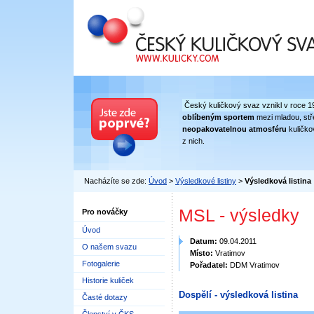
Český kuličkový svaz
Český kuličkový svaz vznikl v roce 1
oblíbeným sportem
mezi mladou, stře
neopakovatelnou atmosféru
kuličko
z nich.
Nacházíte se zde:
Úvod
>
Výsledkové listiny
>
Výsledková listina
MSL - výsledky
Pro nováčky
Úvod
Datum:
09.04.2011
O našem svazu
Místo:
Vratimov
Fotogalerie
Pořadatel:
DDM Vratimov
Historie kuliček
Dospělí - výsledková listina
Časté dotazy