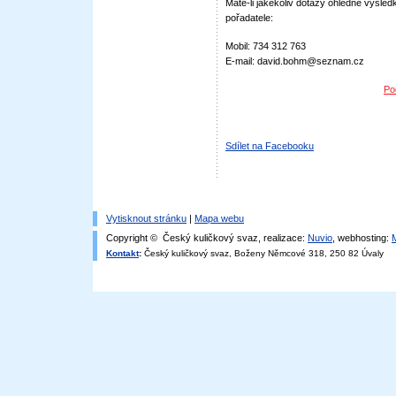
Máte-li jakékoliv dotazy ohledně výsledk
pořadatele:
Mobil: 734 312 763
E-mail: david.bohm@seznam.cz
Po
Sdílet na Facebooku
Vytisknout stránku
|
Mapa webu
Copyright © Český kuličkový svaz, realizace:
Nuvio
, webhosting:
Kontakt
:
Český kuličkový svaz, Boženy Němcové 318, 250 82 Úvaly