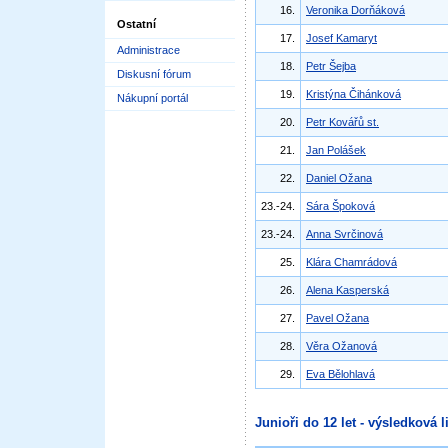
16.
Veronika Dorňáková
Ostatní
17.
Josef Kamaryt
Administrace
18.
Petr Šejba
Diskusní fórum
19.
Kristýna Čihánková
Nákupní portál
20.
Petr Kovářů st.
21.
Jan Polášek
22.
Daniel Ožana
23.-24.
Sára Špoková
23.-24.
Anna Svrčinová
25.
Klára Chamrádová
26.
Alena Kasperská
27.
Pavel Ožana
28.
Věra Ožanová
29.
Eva Bělohlavá
Junioři do 12 let - výsledková l