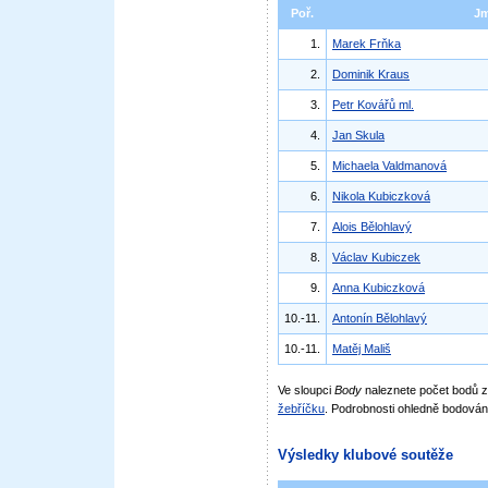
Poř.
J
1.
Marek Frňka
2.
Dominik Kraus
3.
Petr Kovářů ml.
4.
Jan Skula
5.
Michaela Valdmanová
6.
Nikola Kubiczková
7.
Alois Bělohlavý
8.
Václav Kubiczek
9.
Anna Kubiczková
10.-11.
Antonín Bělohlavý
10.-11.
Matěj Mališ
Ve sloupci
Body
naleznete počet bodů
žebříčku
. Podrobnosti ohledně bodován
Výsledky klubové soutěže