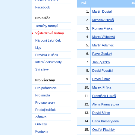
Členství v ČKS
Poř.
J
Facebook
1.
Martin Dostál
Pro hráče
2.
Miroslav Hlouš
Termíny turnajů
3.
Roman Frňka
Výsledkové listiny
4.
Marta Völfelová
Národní žebříček
5.
Martin Adamec
Ligy
6.
Pavel Zoufalý
Pravidla kuliček
Interní dokumenty
7.
Jan Pyszko
Síň slávy
8.
David Pospíšil
9.
David Žihala
Pro všechny
10.
Marek Frňka
Pro pořadatele
Pro média
11.
František Lukeš
Pro sponzory
12.
Alena Kamarytová
Prodej kuliček
13.
David Böhm
Zábava
14.
Hana Kamarytová
Odkazy
15.
Ondřej Plachký
Kontakty