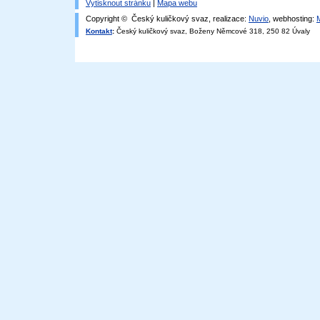
Vytisknout stránku
|
Mapa webu
Copyright © Český kuličkový svaz, realizace:
Nuvio
, webhosting:
Kontakt
:
Český kuličkový svaz, Boženy Němcové 318, 250 82 Úvaly