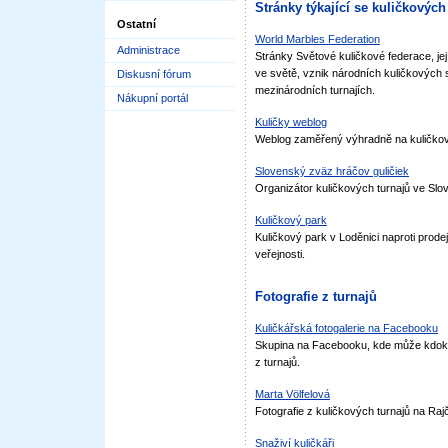
Stránky týkající se kuličkových
Ostatní
World Marbles Federation
Administrace
Stránky Světové kuličkové federace, jej
ve světě, vznik národních kuličkových s
Diskusní fórum
mezinárodních turnajích.
Nákupní portál
Kuličky weblog
Weblog zaměřený výhradně na kuličkov
Slovenský zväz hráčov guličiek
Organizátor kuličkových turnajů ve Slo
Kuličkový park
Kuličkový park v Loděnici naproti prodej
veřejnosti.
Fotografie z turnajů
Kuličkářská fotogalerie na Facebooku
Skupina na Facebooku, kde může kdokoliv
z turnajů.
Marta Völfelová
Fotografie z kuličkových turnajů na Rajč
Snaživí kuličkáři