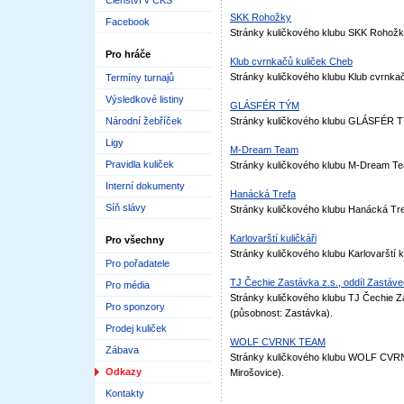
Členství v ČKS
SKK Rohožky
Facebook
Stránky kuličkového klubu SKK Rohožk
Pro hráče
Klub cvrnkačů kuliček Cheb
Stránky kuličkového klubu Klub cvrnka
Termíny turnajů
Výsledkové listiny
GLÁSFÉR TÝM
Národní žebříček
Stránky kuličkového klubu GLÁSFÉR T
Ligy
M-Dream Team
Pravidla kuliček
Stránky kuličkového klubu M-Dream Te
Interní dokumenty
Hanácká Trefa
Síň slávy
Stránky kuličkového klubu Hanácká Tre
Karlovarští kuličkáři
Pro všechny
Stránky kuličkového klubu Karlovarští k
Pro pořadatele
TJ Čechie Zastávka z.s., oddíl Zastáv
Pro média
Stránky kuličkového klubu TJ Čechie Za
Pro sponzory
(působnost: Zastávka).
Prodej kuliček
WOLF CVRNK TEAM
Zábava
Stránky kuličkového klubu WOLF CVRN
Odkazy
Mirošovice).
Kontakty