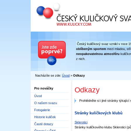
Český kuličkový svaz
Český kuličkový svaz vznikl v roce 1
oblíbeným sportem
mezi mladou, stře
neopakovatelnou atmosféru
kuličko
z nich.
Nacházíte se zde:
Úvod
>
Odkazy
Odkazy
Pro nováčky
Úvod
Prohlédněte si i jiné stránky týkající
O našem svazu
Fotogalerie
Stránky kuličkových klubů
Historie kuliček
Sklerotici
Časté dotazy
Stránky kuličkového klubu Sklerotici (p