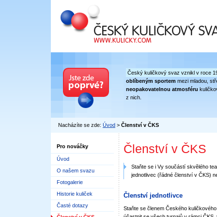
Český kuličkový svaz
Český kuličkový svaz vznikl v roce 1
oblíbeným sportem
mezi mladou, stře
neopakovatelnou atmosféru
kuličko
z nich.
Nacházíte se zde:
Úvod
>
Členství v ČKS
Členství v ČKS
Pro nováčky
Úvod
Staňte se i Vy součástí skvělého tea
O našem svazu
jednotlivec (řádné členství v ČKS) ne
Fotogalerie
Historie kuliček
Členství jednotlivce
Časté dotazy
Staňte se členem Českého kuličkového
účastnit se všech turnajů v rámci ČKS, 