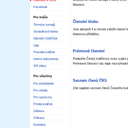
Členství v ČKS
Masters.
Facebook
Pro hráče
Členství klubu
Termíny turnajů
Jste alespoň 4 a chcete založit vlastní 
Výsledkové listiny
klubovou přihlášku.
Národní žebříček
Ligy
Prémiové členství
Pravidla kuliček
Podpořte Český kuličkový svaz a jako p
Interní dokumenty
Prémiové členství vás nijak nezvýhodní 
Síň slávy
Pro všechny
Seznam členů ČKS
Pro pořadatele
Zde najdete seznam členů Českého kul
Pro média
Pro sponzory
Prodej kuliček
Zábava
Odkazy
Kontakty