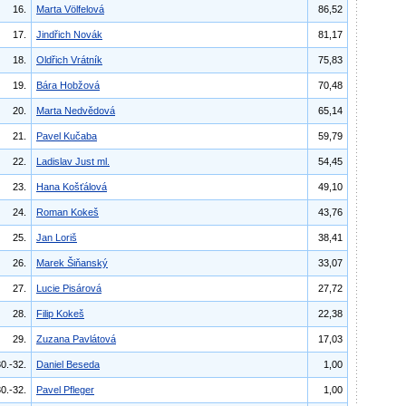
16.
Marta Völfelová
86,52
17.
Jindřich Novák
81,17
18.
Oldřich Vrátník
75,83
19.
Bára Hobžová
70,48
20.
Marta Nedvědová
65,14
21.
Pavel Kučaba
59,79
22.
Ladislav Just ml.
54,45
23.
Hana Košťálová
49,10
24.
Roman Kokeš
43,76
25.
Jan Loriš
38,41
26.
Marek Šiňanský
33,07
27.
Lucie Pisárová
27,72
28.
Filip Kokeš
22,38
29.
Zuzana Pavlátová
17,03
0.-32.
Daniel Beseda
1,00
0.-32.
Pavel Pfleger
1,00