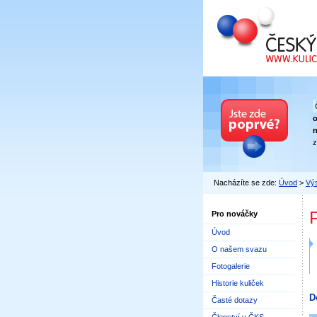
Český kuličkový
n
z
Nacházíte se zde:
Úvod
>
Výs
Pro nováčky
Úvod
O našem svazu
Fotogalerie
Historie kuliček
D
Časté dotazy