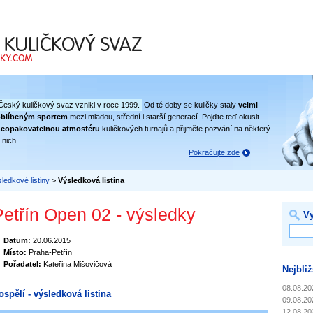
 svaz
Český kuličkový svaz vznikl v roce 1999.
Od té doby se kuličky staly
velmi
oblíbeným sportem
mezi mladou, střední i starší generací. Pojďte teď okusit
eopakovatelnou atmosféru
kuličkových turnajů a přijměte pozvání na některý
 nich.
Pokračujte zde
ledkové listiny
>
Výsledková listina
Petřín Open 02 - výsledky
Vy
Datum:
20.06.2015
Místo:
Praha-Petřín
Pořadatel:
Kateřina Mišovičová
Nejbliž
08.08.20
ospělí - výsledková listina
09.08.20
12.08.20