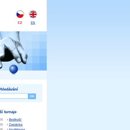
CZ
EN
hledávání
ší turnaje
26
Bedihošť
26
Zastávka
26
Invalidovna