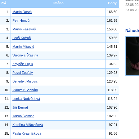
Poř.
Jméno
Body
22.08.20
23.08.20
1.
Martin Dostál
166,69
2.
Petr Honců
161,35
3.
Martin Fazekaš
156,00
Náhodn
4.
Leoš Kofroň
150,66
5.
Martin Mišovič
145,31
6.
Veronika Šťastná
139,97
7.
Zbyněk Fojtík
134,62
8.
Pavel Zoufalý
129,28
9.
Benedikt Mišovič
123,93
10.
Vladimír Schnábl
118,59
11.
Lenka Nedvědová
113,24
12.
Jiří Bernat
107,90
13.
Jakub Šlamiar
102,55
14.
Kateřina Mišovičová
97,21
15.
Pavla Kvasničková
91,86