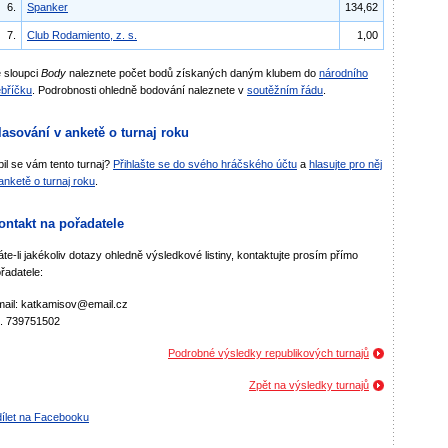
6.
Spanker
134,62
7.
Club Rodamiento, z. s.
1,00
 sloupci
Body
naleznete počet bodů získaných daným klubem do
národního
bříčku
. Podrobnosti ohledně bodování naleznete v
soutěžním řádu
.
lasování v anketě o turnaj roku
bil se vám tento turnaj?
Přihlašte se do svého hráčského účtu
a
hlasujte pro něj
anketě o turnaj roku
.
ontakt na pořadatele
te-li jakékoliv dotazy ohledně výsledkové listiny, kontaktujte prosím přímo
řadatele:
ail: katkamisov@email.cz
l. 739751502
Podrobné výsledky republikových turnajů
Zpět na výsledky turnajů
ílet na Facebooku