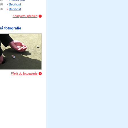
26
Bedihošť
26
Bedihošť
Kompletní přehled
á fotografie
Přejít do fotogalerie