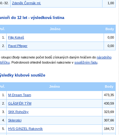
0.-32.
Zdeněk Čermák ml.
1,00
unioři do 12 let - výsledková listina
Poř.
Jméno
Body
1.
Filip Kokeš
0,00
2.
Pavel Pfleger
0,00
 sloupci
Body
naleznete počet bodů získaných daným hráčem do
národního
bříčku
. Podrobnosti ohledně bodování naleznete v
soutěžním řádu
.
ýsledky klubové soutěže
Poř.
Jméno
Body
1.
M-Dream Team
473,35
2.
GLÁSFÉR TÝM
430,59
3.
SKK Rohožky
323,69
4.
Sklerotici
307,66
5.
HVS GINZEL Rakovník
184,72