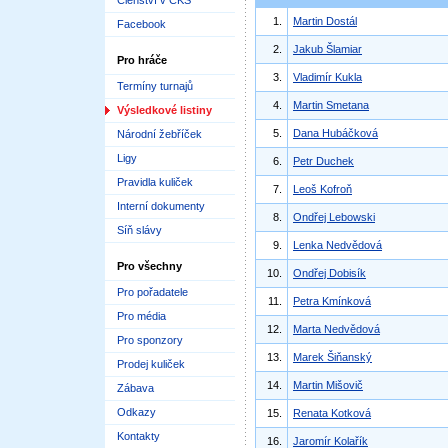
Členství v ČKS
1.
Martin Dostál
Facebook
2.
Jakub Šlamiar
Pro hráče
3.
Vladimír Kukla
Termíny turnajů
4.
Martin Smetana
Výsledkové listiny
5.
Dana Hubáčková
Národní žebříček
Ligy
6.
Petr Duchek
Pravidla kuliček
7.
Leoš Kofroň
Interní dokumenty
8.
Ondřej Lebowski
Síň slávy
9.
Lenka Nedvědová
Pro všechny
10.
Ondřej Dobisík
Pro pořadatele
11.
Petra Kmínková
Pro média
12.
Marta Nedvědová
Pro sponzory
13.
Marek Šiňanský
Prodej kuliček
14.
Martin Mišovič
Zábava
Odkazy
15.
Renata Kotková
Kontakty
16.
Jaromír Kolařík