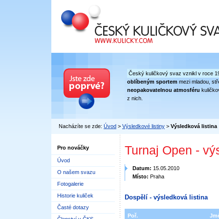
Český kuličkový svaz
Český kuličkový svaz vznikl v roce 1
oblíbeným sportem
mezi mladou, stře
neopakovatelnou atmosféru
kuličko
z nich.
Nacházíte se zde:
Úvod
>
Výsledkové listiny
>
Výsledková listina
Turnaj Open - vý
Pro nováčky
Úvod
Datum:
15.05.2010
O našem svazu
Místo:
Praha
Fotogalerie
Historie kuliček
Dospělí - výsledková listina
Časté dotazy
Poř.
Jm