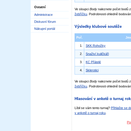
Ostatní
Ve sloupci
Body
naleznete počet bodů
žebříčku
. Podrobnosti ohledně bodován
Administrace
Diskusní fórum
Výsledky klubové soutěže
Nákupní portál
Poř.
Jm
1.
SKK Rohožky
2.
Snaživí kuličkáři
3.
KC Přátelé
4.
Sklerotici
Ve sloupci
Body
naleznete počet bodů 
žebříčku
. Podrobnosti ohledně bodován
Hlasování v anketě o turnaj ro
Líbil se vám tento turnaj?
Přihlašte se 
v anketě o turnaj roku
.
Po