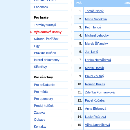
Členství v ČKS
Poř.
Jm
Facebook
1.
Tomáš Náhlý
Pro hráče
2.
Marta Völfelová
Termíny turnajů
3.
Petr Honců
Výsledkové listiny
4.
Michael Lehocký
Národní žebříček
5.
Marek Šiňanský
Ligy
6.
Jan Loriš
Pravidla kuliček
Interní dokumenty
7.
Lenka Nedvědová
Síň slávy
8.
Martin Dostál
9.
Pavel Zoufalý
Pro všechny
10.
Roman Kokeš
Pro pořadatele
Pro média
11.
Zdeňka Formánková
Pro sponzory
12.
Pavel Kučaba
Prodej kuliček
13.
Anna Ehlenová
Zábava
14.
Lucie Pisárová
Odkazy
15.
Věra Jandečková
Kontakty