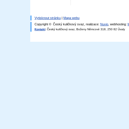
Vytisknout stránku
|
Mapa webu
Copyright © Český kuličkový svaz, realizace:
Nuvio
, webhosting:
Kontakt
:
Český kuličkový svaz, Boženy Němcové 318, 250 82 Úvaly