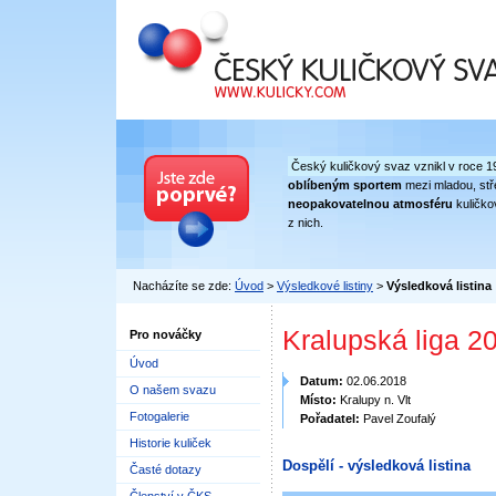
Český kuličkový svaz
Český kuličkový svaz vznikl v roce 1
oblíbeným sportem
mezi mladou, stře
neopakovatelnou atmosféru
kuličko
z nich.
Nacházíte se zde:
Úvod
>
Výsledkové listiny
>
Výsledková listina
Kralupská liga 2
Pro nováčky
Úvod
Datum:
02.06.2018
O našem svazu
Místo:
Kralupy n. Vlt
Fotogalerie
Pořadatel:
Pavel Zoufalý
Historie kuliček
Dospělí - výsledková listina
Časté dotazy