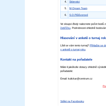
4.
Sklerotici
5.
M-Dream Team
6.
S.O.Pišišvorové
Ve sloupci
Body
naleznete počet bodů 
žebříčku
. Podrobnosti ohledně bodován
Hlasování v anketě o turnaj ro
Líbil se vám tento turnaj?
Přihlašte se 
v anketě o turnaj roku
.
Kontakt na pořadatele
Máte-li jakékoliv dotazy ohledně výsledk
pořadatele:
Email: kulickar@centrum.cz
Po
Sdílet na Facebooku