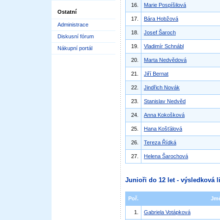
16.
Marie Pospíšilová
Ostatní
17.
Bára Hobžová
Administrace
18.
Josef Šaroch
Diskusní fórum
19.
Vladimír Schnábl
Nákupní portál
20.
Marta Nedvědová
21.
Jiří Bernat
22.
Jindřich Novák
23.
Stanislav Nedvěd
24.
Anna Kokošková
25.
Hana Košťálová
26.
Tereza Řídká
27.
Helena Šarochová
Junioři do 12 let - výsledková l
Poř.
Jm
1.
Gabriela Votápková