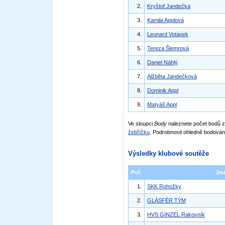
2.
Kryštof Jandečka
3.
Kamila Applová
4.
Leonard Votápek
5.
Tereza Šlemrová
6.
Daniel Náhlý
7.
Alžběta Jandečková
8.
Dominik Appl
9.
Matyáš Appl
Ve sloupci
Body
naleznete počet bodů
žebříčku
. Podrobnosti ohledně bodován
Výsledky klubové soutěže
Poř.
Jm
1.
SKK Rohožky
2.
GLÁSFÉR TÝM
3.
HVS GINZEL Rakovník