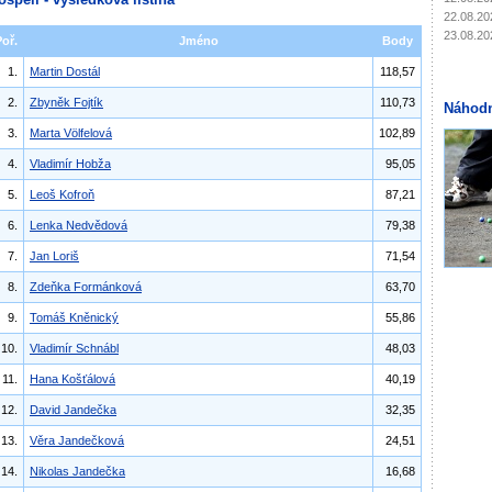
22.08.20
23.08.20
Poř.
Jméno
Body
1.
Martin Dostál
118,57
2.
Zbyněk Fojtík
110,73
Náhodn
3.
Marta Völfelová
102,89
4.
Vladimír Hobža
95,05
5.
Leoš Kofroň
87,21
6.
Lenka Nedvědová
79,38
7.
Jan Loriš
71,54
8.
Zdeňka Formánková
63,70
9.
Tomáš Kněnický
55,86
10.
Vladimír Schnábl
48,03
11.
Hana Košťálová
40,19
12.
David Jandečka
32,35
13.
Věra Jandečková
24,51
14.
Nikolas Jandečka
16,68