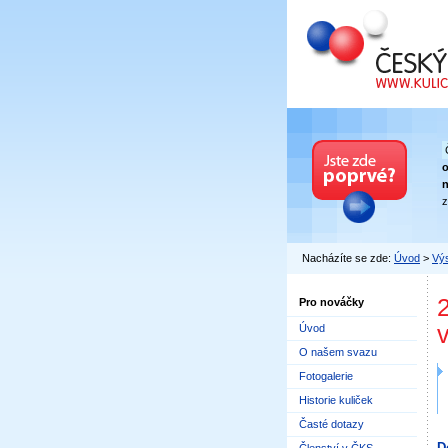
Český kuličkový
n
z
Nacházíte se zde:
Úvod
>
Výs
Pro nováčky
Úvod
O našem svazu
Fotogalerie
Historie kuliček
Časté dotazy
D