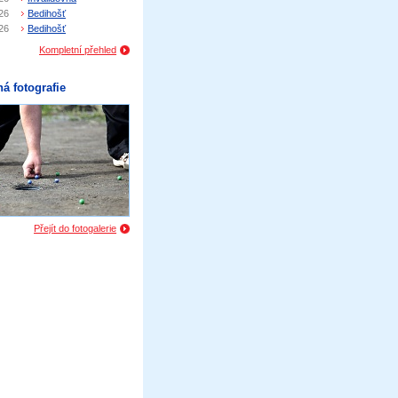
26
Bedihošť
26
Bedihošť
Kompletní přehled
á fotografie
Přejít do fotogalerie