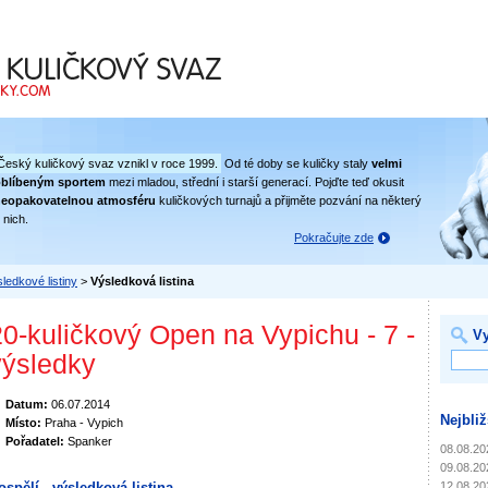
 svaz
Český kuličkový svaz vznikl v roce 1999.
Od té doby se kuličky staly
velmi
oblíbeným sportem
mezi mladou, střední i starší generací. Pojďte teď okusit
eopakovatelnou atmosféru
kuličkových turnajů a přijměte pozvání na některý
 nich.
Pokračujte zde
ledkové listiny
>
Výsledková listina
20-kuličkový Open na Vypichu - 7 -
Vy
výsledky
Datum:
06.07.2014
Nejbliž
Místo:
Praha - Vypich
Pořadatel:
Spanker
08.08.20
09.08.20
12.08.20
ospělí - výsledková listina