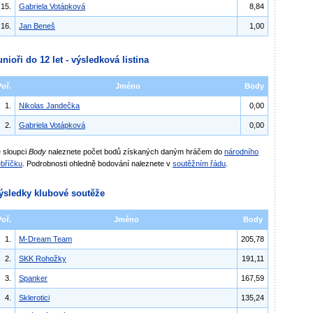
15.
Gabriela Votápková
8,84
16.
Jan Beneš
1,00
unioři do 12 let - výsledková listina
Poř.
Jméno
Body
1.
Nikolas Jandečka
0,00
2.
Gabriela Votápková
0,00
 sloupci
Body
naleznete počet bodů získaných daným hráčem do
národního
bříčku
. Podrobnosti ohledně bodování naleznete v
soutěžním řádu
.
ýsledky klubové soutěže
Poř.
Jméno
Body
1.
M-Dream Team
205,78
2.
SKK Rohožky
191,11
3.
Spanker
167,59
4.
Sklerotici
135,24