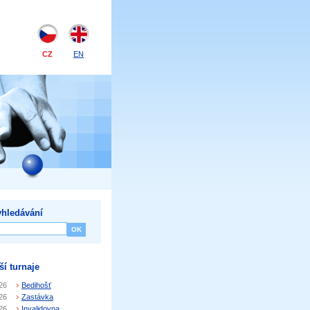
CZ
EN
hledávání
ší turnaje
26
Bedihošť
26
Zastávka
26
Invalidovna