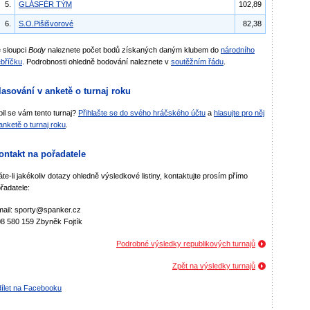
5.
GLÁSFÉR TÝM
102,89
6.
S.O.Pišišvorové
82,38
 sloupci
Body
naleznete počet bodů získaných daným klubem do
národního
bříčku
. Podrobnosti ohledně bodování naleznete v
soutěžním řádu
.
lasování v anketě o turnaj roku
bil se vám tento turnaj?
Přihlašte se do svého hráčského účtu
a
hlasujte pro něj
anketě o turnaj roku
.
ontakt na pořadatele
te-li jakékoliv dotazy ohledně výsledkové listiny, kontaktujte prosím přímo
řadatele:
ail: sporty@spanker.cz
8 580 159 Zbyněk Fojtík
Podrobné výsledky republikových turnajů
Zpět na výsledky turnajů
ílet na Facebooku