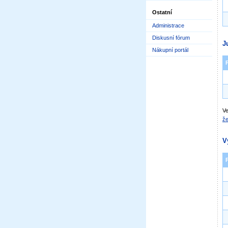
Ostatní
Administrace
Diskusní fórum
J
Nákupní portál
Ve
že
V