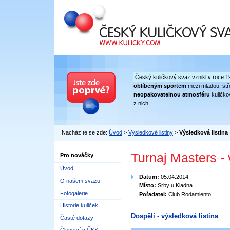
Český kuličkový svaz
Český kuličkový svaz vznikl v roce 1
oblíbeným sportem
mezi mladou, stře
neopakovatelnou atmosféru
kuličko
z nich.
Nacházíte se zde:
Úvod
>
Výsledkové listiny
>
Výsledková listina
Turnaj Masters -
Pro nováčky
Úvod
Datum:
05.04.2014
O našem svazu
Místo:
Srby u Kladna
Fotogalerie
Pořadatel:
Club Rodamiento
Historie kuliček
Dospělí - výsledková listina
Časté dotazy