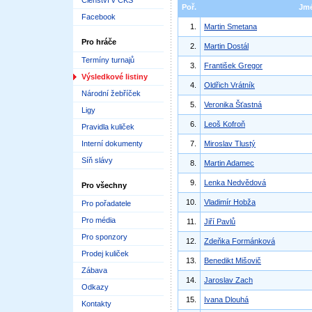
Členství v ČKS
Poř.
Jm
Facebook
1.
Martin Smetana
Pro hráče
2.
Martin Dostál
Termíny turnajů
3.
František Gregor
Výsledkové listiny
4.
Oldřich Vrátník
Národní žebříček
5.
Veronika Šťastná
Ligy
6.
Leoš Kofroň
Pravidla kuliček
Interní dokumenty
7.
Miroslav Tlustý
Síň slávy
8.
Martin Adamec
9.
Lenka Nedvědová
Pro všechny
10.
Vladimír Hobža
Pro pořadatele
Pro média
11.
Jiří Pavlů
Pro sponzory
12.
Zdeňka Formánková
Prodej kuliček
13.
Benedikt Mišovič
Zábava
14.
Jaroslav Zach
Odkazy
15.
Ivana Dlouhá
Kontakty