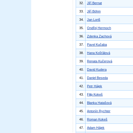
32.
Jiří Bernat
33.
Jiří Böhm
34.
Jan Loriš
35.
Ondřej Hermoch
36.
Zdenka Zachová
37.
Pavel Kučaba
38.
Hana Košťálová
39.
Renata Kučerová
40.
David Kudera
41.
Daniel Beseda
42.
Petr Hájek
43.
Filip Kokeš
44.
Blanka Hatašová
45.
Antonín Rychter
46.
Roman Kokeš
47.
Adam Hájek