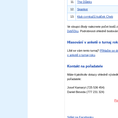
11.
The Důleks
12.
Spanker
13.
Klub cvrnkačů kuliček Cheb
Ve sloupci
Body
naleznete počet bodů 
žebříčku
. Podrobnosti ohledně bodován
Hlasování v anketě o turnaj ro
Líbil se vám tento turnaj?
Přihlašte se 
v anketě o turnaj roku
.
Kontakt na pořadatele
Máte-li jakékoliv dotazy ohledně výsledk
pořadatele:
Josef Kamaryt (725 536 454)
Daniel Beseda (777 231 324)
Po
Sdílet na Facebooku