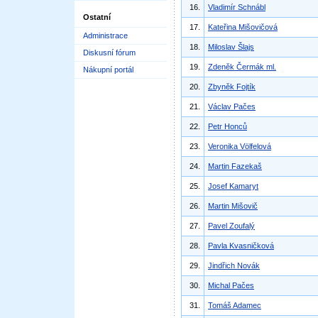
16.
Vladimír Schnábl
Ostatní
17.
Kateřina Mišovičová
Administrace
18.
Miloslav Šlajs
Diskusní fórum
19.
Zdeněk Čermák ml.
Nákupní portál
20.
Zbyněk Fojtík
21.
Václav Pačes
22.
Petr Honců
23.
Veronika Völfelová
24.
Martin Fazekaš
25.
Josef Kamaryt
26.
Martin Mišovič
27.
Pavel Zoufalý
28.
Pavla Kvasničková
29.
Jindřich Novák
30.
Michal Pačes
31.
Tomáš Adamec