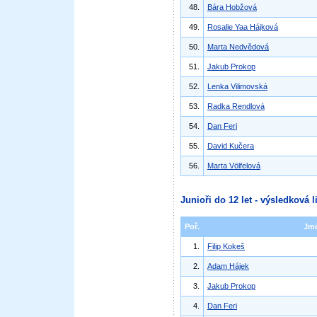
48.
Bára Hobžová
49.
Rosalie Yaa Hájková
50.
Marta Nedvědová
51.
Jakub Prokop
52.
Lenka Vilimovská
53.
Radka Rendlová
54.
Dan Feri
55.
David Kučera
56.
Marta Völfelová
Junioři do 12 let - výsledková l
Poř.
Jm
1.
Filip Kokeš
2.
Adam Hájek
3.
Jakub Prokop
4.
Dan Feri