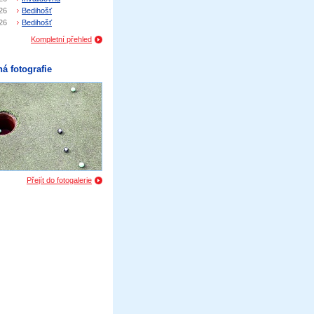
26
Bedihošť
26
Bedihošť
Kompletní přehled
á fotografie
Přejít do fotogalerie