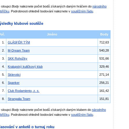
 sloupci
Body
naleznete počet bodů získaných daným hráčem do
národního
bříčku
. Podrobnosti ohledně bodování naleznete v
soutěžním řádu
.
ýsledky klubové soutěže
Poř.
Jméno
Body
1.
GLÁSFÉR TÝM
712,63
2.
M-Dream Team
540,28
3.
SKK Rohožky
531,66
4.
Kralupský kuličkový klub
329,46
5.
Sklerotici
271,14
6.
Spanker
256,21
7.
Club Rodamiento, z. s.
161,42
8.
Strangalia Team
151,81
 sloupci
Body
naleznete počet bodů získaných daným klubem do
národního
bříčku
. Podrobnosti ohledně bodování naleznete v
soutěžním řádu
.
lasování v anketě o turnaj roku