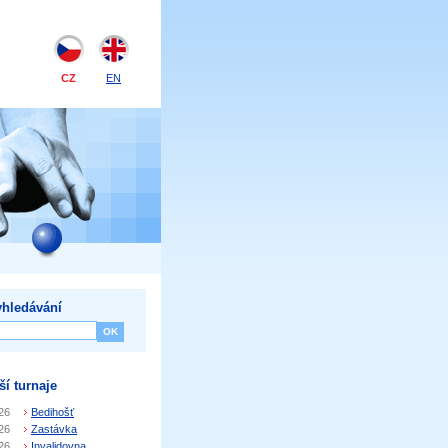
CZ
EN
hledávání
ší turnaje
26
Bedihošť
26
Zastávka
26
Invalidovna