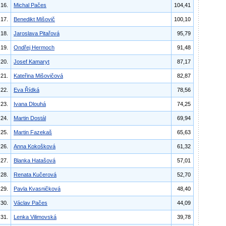
16.
Michal Pačes
104,41
17.
Benedikt Mišovič
100,10
18.
Jaroslava Pitařová
95,79
19.
Ondřej Hermoch
91,48
20.
Josef Kamaryt
87,17
21.
Kateřina Mišovičová
82,87
22.
Eva Řídká
78,56
23.
Ivana Dlouhá
74,25
24.
Martin Dostál
69,94
25.
Martin Fazekaš
65,63
26.
Anna Kokošková
61,32
27.
Blanka Hatašová
57,01
28.
Renata Kučerová
52,70
29.
Pavla Kvasničková
48,40
30.
Václav Pačes
44,09
31.
Lenka Vilimovská
39,78