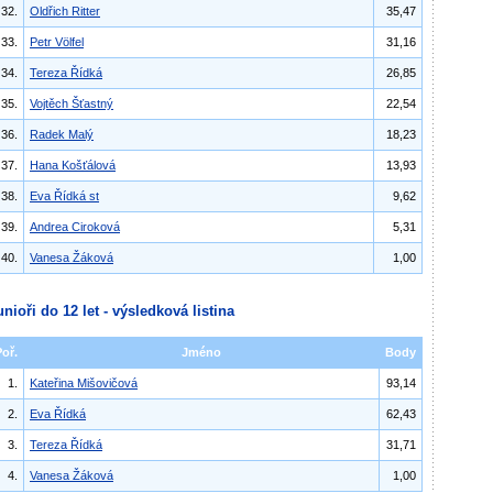
32.
Oldřich Ritter
35,47
33.
Petr Völfel
31,16
34.
Tereza Řídká
26,85
35.
Vojtěch Šťastný
22,54
36.
Radek Malý
18,23
37.
Hana Košťálová
13,93
38.
Eva Řídká st
9,62
39.
Andrea Ciroková
5,31
40.
Vanesa Žáková
1,00
unioři do 12 let - výsledková listina
Poř.
Jméno
Body
1.
Kateřina Mišovičová
93,14
2.
Eva Řídká
62,43
3.
Tereza Řídká
31,71
4.
Vanesa Žáková
1,00