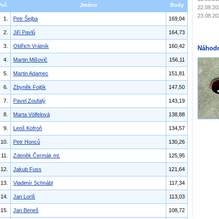
Poř.
Jméno
Body
22.08.20
23.08.20
1.
Petr Šejba
169,04
2.
Jiří Pavlů
164,73
3.
Oldřich Vrátník
160,42
Náhodn
4.
Martin Mišovič
156,11
5.
Martin Adamec
151,81
6.
Zbyněk Fojtík
147,50
7.
Pavel Zoufalý
143,19
8.
Marta Völfelová
138,88
9.
Leoš Kofroň
134,57
10.
Petr Honců
130,26
11.
Zdeněk Čermák ml.
125,95
12.
Jakub Fuss
121,64
13.
Vladimír Schnábl
117,34
14.
Jan Loriš
113,03
15.
Jan Beneš
108,72