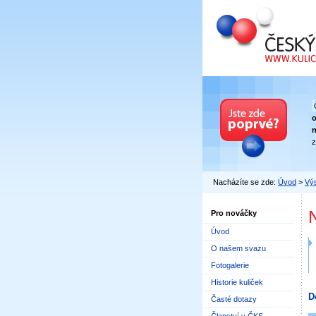
Český kuličkový
n
z
Nacházíte se zde:
Úvod
>
Výs
Pro nováčky
Úvod
O našem svazu
Fotogalerie
Historie kuliček
D
Časté dotazy