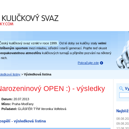
 svaz
Český kuličkový svaz vznikl v roce 1999.
Od té doby se kuličky staly
velmi
oblíbeným sportem
mezi mladou, střední i starší generací. Pojďte teď okusit
eopakovatelnou atmosféru
kuličkových turnajů a přijměte pozvání na některý
 nich.
Pokračujte zde
ledkové listiny
>
Výsledková listina
Narozeninový OPEN :) - výsledky
Vy
Datum:
20.07.2013
Místo:
Praha-Modřany
Pořadatel:
GLÁSFÉR TÝM Veronika Volfelová
Nejbliž
08.08.20
ospělí - výsledková listina
09.08.20
12.08.20