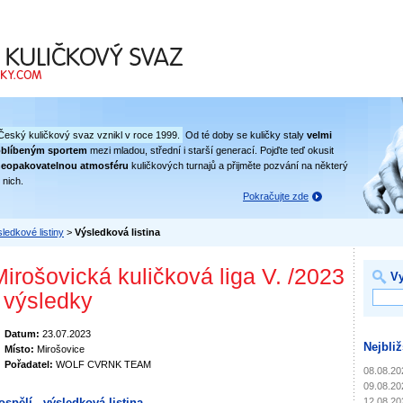
 svaz
Český kuličkový svaz vznikl v roce 1999.
Od té doby se kuličky staly
velmi
oblíbeným sportem
mezi mladou, střední i starší generací. Pojďte teď okusit
eopakovatelnou atmosféru
kuličkových turnajů a přijměte pozvání na některý
 nich.
Pokračujte zde
ledkové listiny
>
Výsledková listina
Mirošovická kuličková liga V. /2023
Vy
- výsledky
Datum:
23.07.2023
Nejbliž
Místo:
Mirošovice
Pořadatel:
WOLF CVRNK TEAM
08.08.20
09.08.20
12.08.20
ospělí - výsledková listina