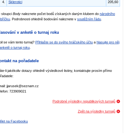
4.
Sklerotici
205,60
 sloupci
Body
naleznete počet bodů získaných daným klubem do
národního
bříčku
. Podrobnosti ohledně bodování naleznete v
soutěžním řádu
.
lasování v anketě o turnaj roku
bil se vám tento turnaj?
Přihlašte se do svého hráčského účtu
a
hlasujte pro něj
anketě o turnaj roku
.
ontakt na pořadatele
te-li jakékoliv dotazy ohledně výsledkové listiny, kontaktujte prosím přímo
řadatele:
ail: jjarusek@seznam.cz
lefon: 723909021
Podrobné výsledky republikových turnajů
Zpět na výsledky turnajů
ílet na Facebooku