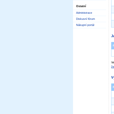
Ostatní
Administrace
Diskusní fórum
Nákupní portál
J
Ve
že
V