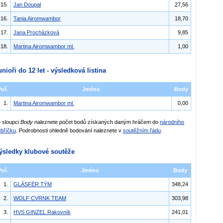
15.
Jan Doupal
27,56
16.
Tania Airomwambor
18,70
17.
Jana Procházková
9,85
18.
Martina Airomwambor ml.
1,00
unioři do 12 let - výsledková listina
Poř.
Jméno
Body
1.
Martina Airomwambor ml.
0,00
 sloupci
Body
naleznete počet bodů získaných daným hráčem do
národního
bříčku
. Podrobnosti ohledně bodování naleznete v
soutěžním řádu
.
ýsledky klubové soutěže
Poř.
Jméno
Body
1.
GLÁSFÉR TÝM
348,24
2.
WOLF CVRNK TEAM
303,98
3.
HVS GINZEL Rakovník
241,01