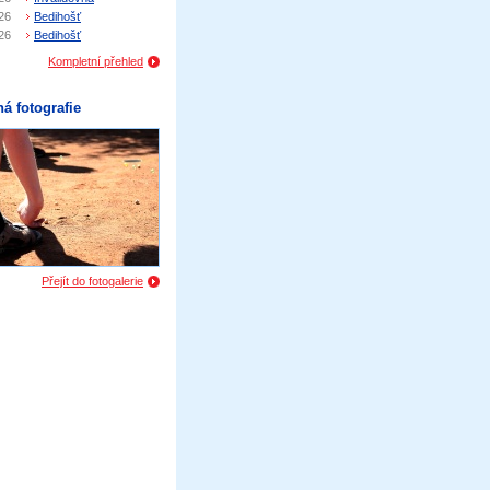
26
Bedihošť
26
Bedihošť
Kompletní přehled
á fotografie
Přejít do fotogalerie