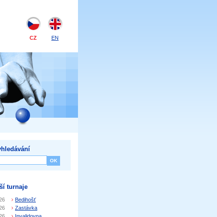
CZ
EN
hledávání
ší turnaje
26
Bedihošť
26
Zastávka
26
Invalidovna