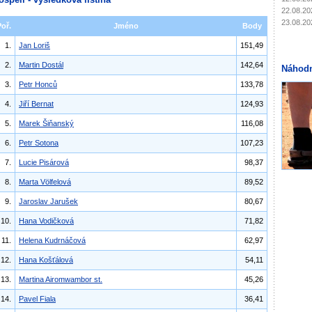
22.08.20
23.08.20
Poř.
Jméno
Body
1.
Jan Loriš
151,49
2.
Martin Dostál
142,64
Náhodn
3.
Petr Honců
133,78
4.
Jiří Bernat
124,93
5.
Marek Šiňanský
116,08
6.
Petr Sotona
107,23
7.
Lucie Pisárová
98,37
8.
Marta Völfelová
89,52
9.
Jaroslav Jarušek
80,67
10.
Hana Vodičková
71,82
11.
Helena Kudrnáčová
62,97
12.
Hana Košťálová
54,11
13.
Martina Airomwambor st.
45,26
14.
Pavel Fiala
36,41