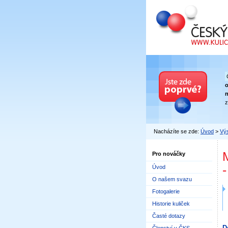
Český kuličkový
n
z
Nacházíte se zde:
Úvod
>
Výs
Pro nováčky
Úvod
O našem svazu
Fotogalerie
Historie kuliček
Časté dotazy
D