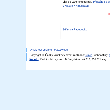
Líbil se vám tento turnaj?
Přihlašte se 
v anketě o turnaj roku
.
Po
Sdílet na Facebooku
Vytisknout stránku
|
Mapa webu
Copyright © Český kuličkový svaz, realizace:
Nuvio
, webhosting:
Kontakt
:
Český kuličkový svaz, Boženy Němcové 318, 250 82 Úvaly