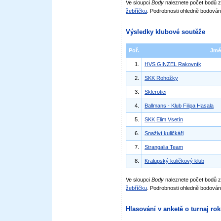
Ve sloupci
Body
naleznete počet bodů
žebříčku
. Podrobnosti ohledně bodován
Výsledky klubové soutěže
Poř.
Jmé
1.
HVS GINZEL Rakovník
2.
SKK Rohožky
3.
Sklerotici
4.
Ballmans - Klub Filipa Hasala
5.
SKK Elim Vsetín
6.
Snaživí kuličkáři
7.
Strangalia Team
8.
Kralupský kuličkový klub
Ve sloupci
Body
naleznete počet bodů 
žebříčku
. Podrobnosti ohledně bodován
Hlasování v anketě o turnaj ro