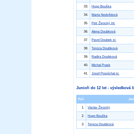
33.
Hugo Bouška
34.
Marta Nedvědová
35.
Petr Živocký ml.
36.
Alena Doubková
37.
Pavel Doubek st.
38.
Tereza Doubková
39.
Radka Doubková
40.
Michal Prask
41.
Josef Pospíchal st.
Junioři do 12 let - výsledková l
Poř.
Jm
1.
Václav Živocký
2.
Hugo Bouška
3.
Tereza Doubková