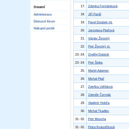
17.
Zdenka Formánková
Ostatní
18.
Jiří Pavlů
Administrace
Diskusní fórum
19.
Pavel Doubek ml.
Nákupní portál
20.
Jaroslava Pitařová
21.
Václav Živocký
22.
Petr Živocký st.
23.-24.
Ondřej Dobisík
23.-24.
Petr Šejba
25.
Martin Adamec
26.
Michal Pitař
27.
Zdeňka Utěšilová
28.
Zdeněk Čermák
29.
Vladimír Hobža
30.
Michal Tkadlec
31.-32.
Petr Moucha
31.-32.
Petra Kvasničková