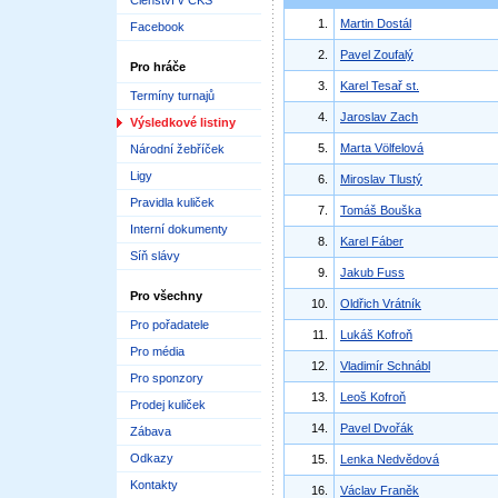
Členství v ČKS
1.
Martin Dostál
Facebook
2.
Pavel Zoufalý
Pro hráče
3.
Karel Tesař st.
Termíny turnajů
4.
Jaroslav Zach
Výsledkové listiny
5.
Marta Völfelová
Národní žebříček
Ligy
6.
Miroslav Tlustý
Pravidla kuliček
7.
Tomáš Bouška
Interní dokumenty
8.
Karel Fáber
Síň slávy
9.
Jakub Fuss
Pro všechny
10.
Oldřich Vrátník
Pro pořadatele
11.
Lukáš Kofroň
Pro média
12.
Vladimír Schnábl
Pro sponzory
13.
Leoš Kofroň
Prodej kuliček
14.
Pavel Dvořák
Zábava
Odkazy
15.
Lenka Nedvědová
Kontakty
16.
Václav Franěk