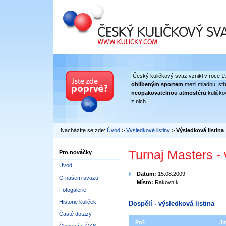
Český kuličkový svaz
Český kuličkový svaz vznikl v roce 1
oblíbeným sportem
mezi mladou, stře
neopakovatelnou atmosféru
kuličko
z nich.
Nacházíte se zde:
Úvod
>
Výsledkové listiny
>
Výsledková listina
Turnaj Masters -
Pro nováčky
Úvod
Datum:
15.08.2009
O našem svazu
Místo:
Rakovník
Fotogalerie
Historie kuliček
Dospělí - výsledková listina
Časté dotazy
Poř.
J