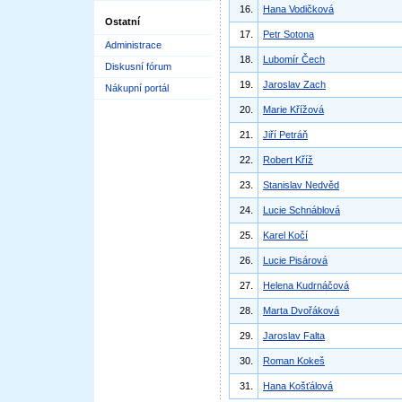
16.
Hana Vodičková
Ostatní
17.
Petr Sotona
Administrace
18.
Lubomír Čech
Diskusní fórum
19.
Jaroslav Zach
Nákupní portál
20.
Marie Křížová
21.
Jiří Petráň
22.
Robert Kříž
23.
Stanislav Nedvěd
24.
Lucie Schnáblová
25.
Karel Kočí
26.
Lucie Pisárová
27.
Helena Kudrnáčová
28.
Marta Dvořáková
29.
Jaroslav Falta
30.
Roman Kokeš
31.
Hana Košťálová