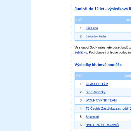
Junioři do 12 let - výsledková l
Poř.
Jm
1.
Jiří Falta
2.
Jaroslav Falta
Ve sloupci
Body
naleznete počet bodů
žebříčku
. Podrobnosti ohledně bodován
Výsledky klubové soutěže
Poř.
Jmé
1.
GLÁSFÉR TÝM
2.
SKK Rohožky
3.
WOLF CVRNK TEAM
4.
TJ Čechie Zastávka z.s., oddíl
5.
Sklerotici
6.
HVS GINZEL Rakovník