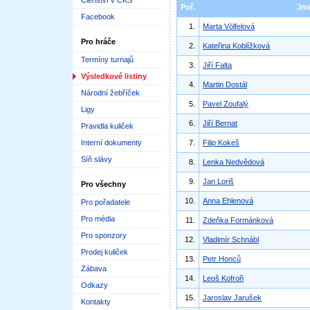
Členství v ČKS
Poř.
Jm
Facebook
1.
Marta Völfelová
Pro hráče
2.
Kateřina Koblížková
Termíny turnajů
3.
Jiří Falta
Výsledkové listiny
4.
Martin Dostál
Národní žebříček
5.
Pavel Zoufalý
Ligy
6.
Jiří Bernat
Pravidla kuliček
Interní dokumenty
7.
Filip Kokeš
Síň slávy
8.
Lenka Nedvědová
9.
Jan Loriš
Pro všechny
10.
Anna Ehlenová
Pro pořadatele
Pro média
11.
Zdeňka Formánková
Pro sponzory
12.
Vladimír Schnábl
Prodej kuliček
13.
Petr Honců
Zábava
14.
Leoš Kofroň
Odkazy
15.
Jaroslav Jarušek
Kontakty