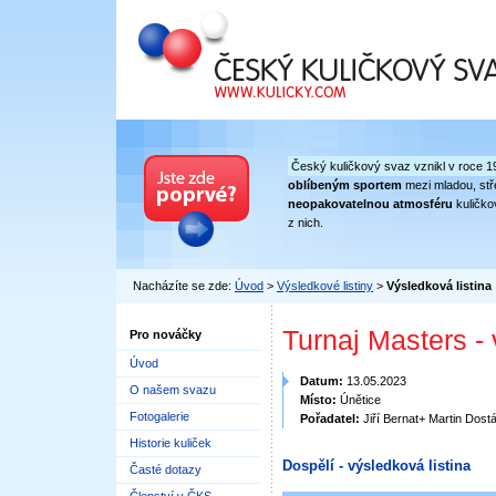
Český kuličkový svaz
Český kuličkový svaz vznikl v roce 1
oblíbeným sportem
mezi mladou, stře
neopakovatelnou atmosféru
kuličko
z nich.
Nacházíte se zde:
Úvod
>
Výsledkové listiny
>
Výsledková listina
Turnaj Masters -
Pro nováčky
Úvod
Datum:
13.05.2023
O našem svazu
Místo:
Únětice
Fotogalerie
Pořadatel:
Jiří Bernat+ Martin Dostá
Historie kuliček
Dospělí - výsledková listina
Časté dotazy