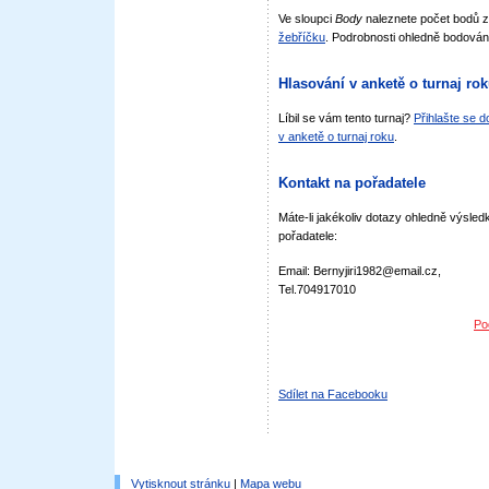
Ve sloupci
Body
naleznete počet bodů 
žebříčku
. Podrobnosti ohledně bodován
Hlasování v anketě o turnaj ro
Líbil se vám tento turnaj?
Přihlašte se 
v anketě o turnaj roku
.
Kontakt na pořadatele
Máte-li jakékoliv dotazy ohledně výsledk
pořadatele:
Email: Bernyjiri1982@email.cz,
Tel.704917010
Po
Sdílet na Facebooku
Vytisknout stránku
|
Mapa webu