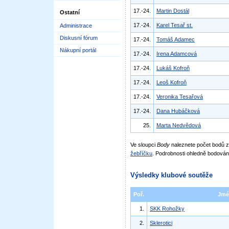
17.-24.
Martin Dostál
Ostatní
17.-24.
Karel Tesař st.
Administrace
Diskusní fórum
17.-24.
Tomáš Adamec
Nákupní portál
17.-24.
Irena Adamcová
17.-24.
Lukáš Kofroň
17.-24.
Leoš Kofroň
17.-24.
Veronika Tesařová
17.-24.
Dana Hubáčková
25.
Marta Nedvědová
Ve sloupci
Body
naleznete počet bodů
žebříčku
. Podrobnosti ohledně bodován
Výsledky klubové soutěže
Poř.
Jmé
1.
SKK Rohožky
2.
Sklerotici