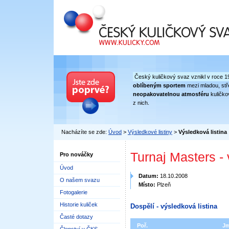
Český kuličkový svaz
Český kuličkový svaz vznikl v roce 1
oblíbeným sportem
mezi mladou, stře
neopakovatelnou atmosféru
kuličko
z nich.
Nacházíte se zde:
Úvod
>
Výsledkové listiny
>
Výsledková listina
Turnaj Masters -
Pro nováčky
Úvod
Datum:
18.10.2008
O našem svazu
Místo:
Plzeň
Fotogalerie
Historie kuliček
Dospělí - výsledková listina
Časté dotazy
Poř.
J