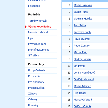
Členství v ČKS
1.
Martin Fazekaš
Facebook
2.
Jakub Fuss
Pro hráče
3.
Vladimír Hobža
Termíny turnajů
4.
Petr Šejba
Výsledkové listiny
5.
Jaroslav Zach
Národní žebříček
Ligy
6.
Pavel Dvořák
Pravidla kuliček
7.
Pavel Zoufalý
Interní dokumenty
8.
Michal Petr
Síň slávy
9.
Ondřej Dobisík
Pro všechny
10.
Jiří Pavlů
Pro pořadatele
11.
Lenka Nedvědová
Pro média
12.
Ondřej Lebowski
Pro sponzory
13.
Martin Adamec
Prodej kuliček
14.
Filip Hasal
Zábava
Odkazy
15.
Marta Völfelová
Kontakty
16.
Oldřich Vrátník