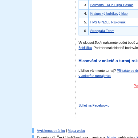
3.
Ballmans - Klub Filipa Hasala
4.
Kralupský kuličkový klub
5.
HVS GINZEL Rakovník
6.
Strangalia Team
Ve sloupci
Body
naleznete počet bodů 
žebříčku
. Podrobnosti ohledně bodován
Hlasování v anketě o turnaj ro
Líbil se vám tento turnaj?
Přihlašte se 
v anketě o turnaj roku
.
Po
Sdílet na Facebooku
Vytisknout stránku
|
Mapa webu
Copyright © Český kuličkový svaz, realizace:
Nuvio
, webhosting: