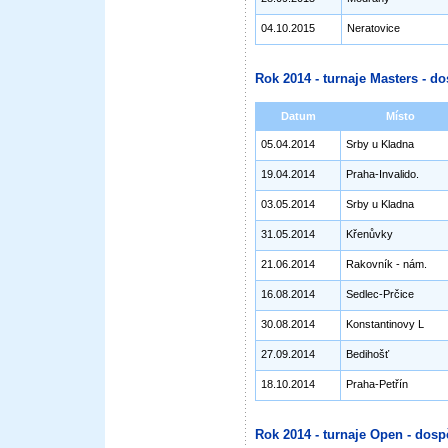
04.10.2015
Neratovice
Rok 2014 - turnaje Masters - do
Datum
Místo
05.04.2014
Srby u Kladna
19.04.2014
Praha-Invalido.
03.05.2014
Srby u Kladna
31.05.2014
Křenůvky
21.06.2014
Rakovník - nám.
16.08.2014
Sedlec-Prčice
30.08.2014
Konstantinovy L
27.09.2014
Bedihošť
18.10.2014
Praha-Petřín
Rok 2014 - turnaje Open - dosp