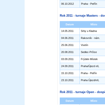
06.10.2012
Praha - Petřín
Rok 2011 - turnaje Masters - do
Datum
Místo
14.05.2011
Srby u Kladna
04.06.2011
Rakovník - nám.
25.06.2011
Vsetín
20.08.2011
Sedlec-Prčice
03.09.2011
Frýdek-Místek
24.09.2011
Praha/Újezd n/L
15.10.2011
Praha - Petřín
23.10.2011
Praha Újezd/n/L
Rok 2011 - turnaje Open - dospě
Datum
Místo