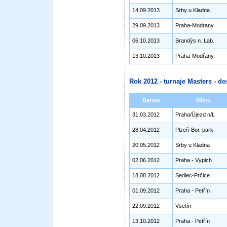
14.09.2013
Srby u Kladna
29.09.2013
Praha-Modrany
06.10.2013
Brandýs n. Lab.
13.10.2013
Praha-Modřany
Rok 2012 - turnaje Masters - do
Datum
Místo
31.03.2012
Praha/Újezd n/L
28.04.2012
Plzeň-Bor. park
20.05.2012
Srby u Kladna
02.06.2012
Praha - Vypich
18.08.2012
Sedlec-Prčice
01.09.2012
Praha - Petřín
22.09.2012
Vsetín
13.10.2012
Praha - Petřín