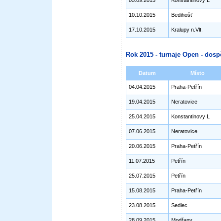
05.09.2015
Konstantinovy L
10.10.2015
Bedihošť
17.10.2015
Kralupy n.Vlt.
Rok 2015 - turnaje Open - dosp
Datum
Místo
04.04.2015
Praha-Petřín
19.04.2015
Neratovice
25.04.2015
Konstantinovy L
07.06.2015
Neratovice
20.06.2015
Praha-Petřín
11.07.2015
Petřín
25.07.2015
Petřín
15.08.2015
Praha-Petřín
23.08.2015
Sedlec
28.09.2015
Modřany