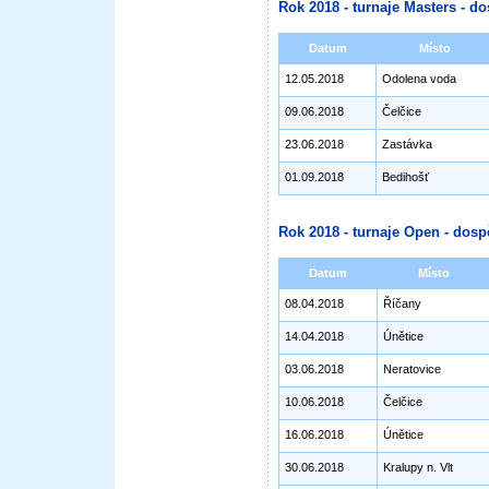
Rok 2018 - turnaje Masters - do
Datum
Místo
12.05.2018
Odolena voda
09.06.2018
Čelčice
23.06.2018
Zastávka
01.09.2018
Bedihošť
Rok 2018 - turnaje Open - dosp
Datum
Místo
08.04.2018
Říčany
14.04.2018
Únětice
03.06.2018
Neratovice
10.06.2018
Čelčice
16.06.2018
Únětice
30.06.2018
Kralupy n. Vlt