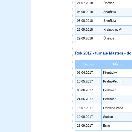
21.07.2018
Únětice
04.08.2018
Stvořidla
05.08.2018
Stvořidla
22.09.2018
Kralupy n. Vlt
29.09.2018
Únětice
Rok 2017 - turnaje Masters - do
Datum
Místo
08.04.2017
Křenůvky
13.05.2017
Praha-Petřín
03.06.2017
Bedihošť
24.06.2017
Bedihošť
15.07.2017
Odolena voda
19.08.2017
Sedlec
23.09.2017
Brno