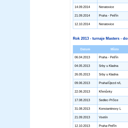
14.09.2014
Neratovice
21.09.2014
Praha - Petřín
12.10.2014
Neratovice
Rok 2013 - turnaje Masters - do
Datum
Místo
06.04.2013
Praha - Petřín
04.05.2013
Srby u Kladna
26.05.2013
Srby u Kladna
09.06.2013
Praha/Újezd n/L
22.06.2013
Křenůvky
17.08.2013
Sedlec-Prčice
31.08.2013
Konstantinovy L
21.09.2013
Vsetín
12.10.2013
Praha-Petřín