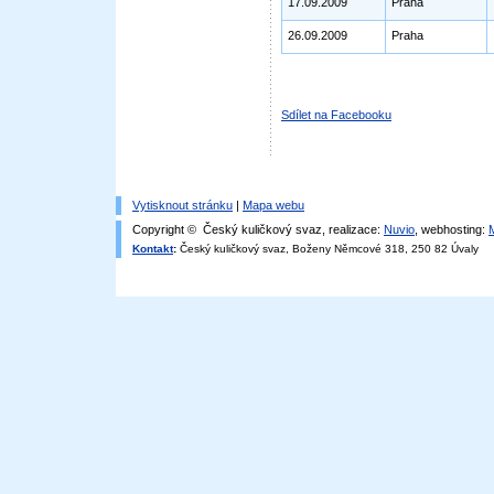
17.09.2009
Praha
26.09.2009
Praha
Sdílet na Facebooku
Vytisknout stránku
|
Mapa webu
Copyright © Český kuličkový svaz, realizace:
Nuvio
, webhosting:
Kontakt
:
Český kuličkový svaz, Boženy Němcové 318, 250 82 Úvaly