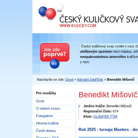
Český kuličkový svaz
Český kuličkový svaz vznikl v roce 1
oblíbeným sportem
mezi mladou, stře
neopakovatelnou atmosféru
kuličko
z nich.
Nacházíte se zde:
Úvod
>
Národní žebříček
>
Benedikt Mišovič
Benedikt Mišovič
Pro nováčky
Úvod
Jméno hráče:
Benedikt Mišovič
O našem svazu
Registrační číslo:
674
Fotogalerie
Klub:
GLÁSFÉR TÝM
Historie kuliček
Rok 2025 - turnaje Masters - do
Časté dotazy