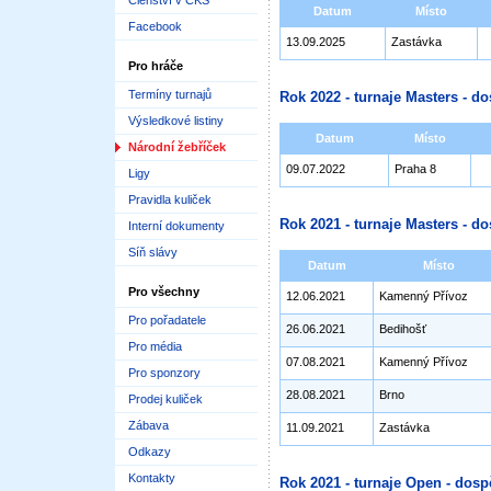
Členství v ČKS
Datum
Místo
Facebook
13.09.2025
Zastávka
Pro hráče
Termíny turnajů
Rok 2022 - turnaje Masters - do
Výsledkové listiny
Datum
Místo
Národní žebříček
09.07.2022
Praha 8
Ligy
Pravidla kuliček
Rok 2021 - turnaje Masters - do
Interní dokumenty
Síň slávy
Datum
Místo
Pro všechny
12.06.2021
Kamenný Přívoz
Pro pořadatele
26.06.2021
Bedihošť
Pro média
07.08.2021
Kamenný Přívoz
Pro sponzory
28.08.2021
Brno
Prodej kuliček
Zábava
11.09.2021
Zastávka
Odkazy
Kontakty
Rok 2021 - turnaje Open - dosp