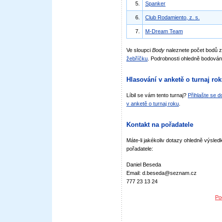
5.
Spanker
6.
Club Rodamiento, z. s.
7.
M-Dream Team
Ve sloupci
Body
naleznete počet bodů 
žebříčku
. Podrobnosti ohledně bodován
Hlasování v anketě o turnaj ro
Líbil se vám tento turnaj?
Přihlašte se 
v anketě o turnaj roku
.
Kontakt na pořadatele
Máte-li jakékoliv dotazy ohledně výsledk
pořadatele:
Daniel Beseda
Email: d.beseda@seznam.cz
777 23 13 24
Po