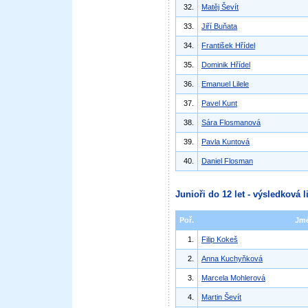
32.
Matěj Ševít
33.
Jiří Buňata
34.
František Hřídel
35.
Dominik Hřídel
36.
Emanuel Lilele
37.
Pavel Kunt
38.
Sára Flosmanová
39.
Pavla Kuntová
40.
Daniel Flosman
Junioři do 12 let - výsledková l
Poř.
Jm
1.
Filip Kokeš
2.
Anna Kuchyňková
3.
Marcela Mohlerová
4.
Martin Ševít