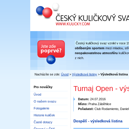
Český kuličkový svaz
Český kuličkový svaz vznikl v roce 1
oblíbeným sportem
mezi mladou, stře
neopakovatelnou atmosféru
kuličko
z nich.
Nacházíte se zde:
Úvod
>
Výsledkové listiny
>
Výsledková listina
Turnaj Open - vý
Pro nováčky
Úvod
Datum:
24.07.2016
O našem svazu
Místo:
Praha Záběhlice
Fotogalerie
Pořadatel:
Club Rodamiento, Danie
Historie kuliček
Dospělí - výsledková listina
Časté dotazy