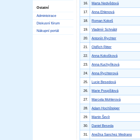
16.
Marta Nedvědová
Ostatní
17.
Anna Ehlenová
Administrace
18.
Roman Kokeš
Diskusní fórum
19.
Vladimír Schnábl
Nákupní portál
20.
Antonín Rychter
21.
Oldřich Ritter
22.
Anna Kokošková
23.
Anna Kuchyňková
24.
Anna Rychterová
25.
Lucie Besedová
26.
Marie Pospíšilová
27.
Marcela Mohlerová
28.
Adam Hochšteiger
29.
Martin Ševít
30.
Daniel Beseda
31.
Anežka Sanchez Medrano