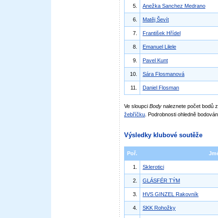
5.
Anežka Sanchez Medrano
6.
Matěj Ševít
7.
František Hřídel
8.
Emanuel Lilele
9.
Pavel Kunt
10.
Sára Flosmanová
11.
Daniel Flosman
Ve sloupci
Body
naleznete počet bodů
žebříčku
. Podrobnosti ohledně bodován
Výsledky klubové soutěže
Poř.
Jm
1.
Sklerotici
2.
GLÁSFÉR TÝM
3.
HVS GINZEL Rakovník
4.
SKK Rohožky