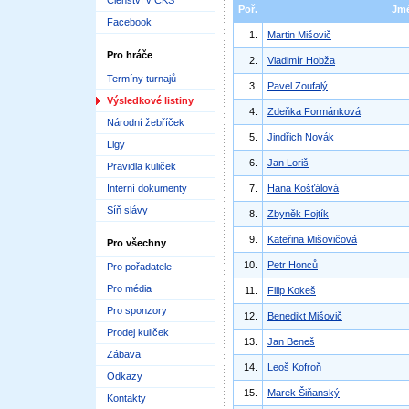
Členství v ČKS
Poř.
Jm
Facebook
1.
Martin Mišovič
Pro hráče
2.
Vladimír Hobža
Termíny turnajů
3.
Pavel Zoufalý
Výsledkové listiny
4.
Zdeňka Formánková
Národní žebříček
5.
Jindřich Novák
Ligy
6.
Jan Loriš
Pravidla kuliček
Interní dokumenty
7.
Hana Košťálová
Síň slávy
8.
Zbyněk Fojtík
9.
Kateřina Mišovičová
Pro všechny
10.
Petr Honců
Pro pořadatele
Pro média
11.
Filip Kokeš
Pro sponzory
12.
Benedikt Mišovič
Prodej kuliček
13.
Jan Beneš
Zábava
14.
Leoš Kofroň
Odkazy
15.
Marek Šiňanský
Kontakty