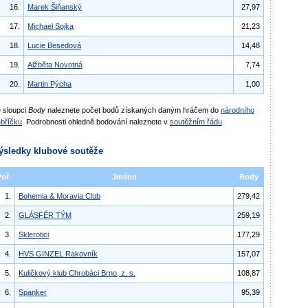
16.
Marek Šiňanský
27,97
17.
Michael Sojka
21,23
18.
Lucie Besedová
14,48
19.
Alžběta Novotná
7,74
20.
Martin Pýcha
1,00
 sloupci
Body
naleznete počet bodů získaných daným hráčem do
národního
bříčku
. Podrobnosti ohledně bodování naleznete v
soutěžním řádu
.
ýsledky klubové soutěže
Poř.
Jméno
Body
1.
Bohemia & Moravia Club
279,42
2.
GLÁSFÉR TÝM
259,19
3.
Sklerotici
177,29
4.
HVS GINZEL Rakovník
157,07
5.
Kuličkový klub Chrobáci Brno, z. s.
108,87
6.
Spanker
95,39