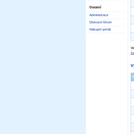
Ostatní
Administrace
Diskusní fórum
Nákupní portál
Ve
že
V