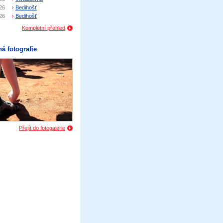
26
Bedihošť
26
Bedihošť
Kompletní přehled
á fotografie
Přejít do fotogalerie