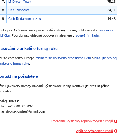
7.
M-Dream Team
75,16
8.
SKK Rohožky
34,71
9.
Club Rodamiento, z. s.
14,48
 sloupci
Body
naleznete počet bodů získaných daným klubem do
národního
bříčku
. Podrobnosti ohledně bodování naleznete v
soutěžním řádu
.
lasování v anketě o turnaj roku
bil se vám tento turnaj?
Přihlašte se do svého hráčského účtu
a
hlasujte pro něj
anketě o turnaj roku
.
ontakt na pořadatele
te-li jakékoliv dotazy ohledně výsledkové listiny, kontaktujte prosím přímo
řadatele:
dřej Dobisík
bil: +420 608 305 097
ail: dobisik.ondrej@gmail.com
Podrobné výsledky republikových turnajů
Zpět na výsledky turnajů