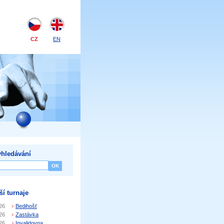
CZ
EN
hledávání
ší turnaje
26
Bedihošť
26
Zastávka
26
Invalidovna