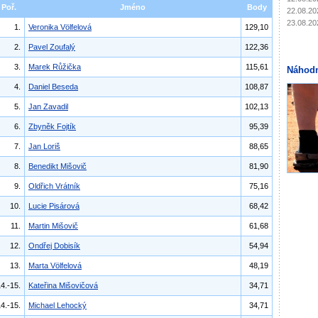
Poř.
Jméno
Body
22.08.20
23.08.20
1.
Veronika Völfelová
129,10
2.
Pavel Zoufalý
122,36
3.
Marek Růžička
115,61
Náhodn
4.
Daniel Beseda
108,87
5.
Jan Zavadil
102,13
6.
Zbyněk Fojtík
95,39
7.
Jan Loriš
88,65
8.
Benedikt Mišovič
81,90
9.
Oldřich Vrátník
75,16
10.
Lucie Pisárová
68,42
11.
Martin Mišovič
61,68
12.
Ondřej Dobisík
54,94
13.
Marta Völfelová
48,19
4.-15.
Kateřina Mišovičová
34,71
4.-15.
Michael Lehocký
34,71