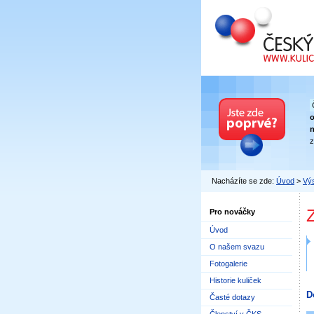
Český kuličkový
n
z
Nacházíte se zde:
Úvod
>
Výs
Pro nováčky
Úvod
O našem svazu
Fotogalerie
Historie kuliček
D
Časté dotazy