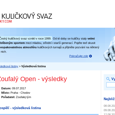
 svaz
Český kuličkový svaz vznikl v roce 1999.
Od té doby se kuličky staly
velmi
oblíbeným sportem
mezi mladou, střední i starší generací. Pojďte teď okusit
eopakovatelnou atmosféru
kuličkových turnajů a přijměte pozvání na některý
 nich.
Pokračujte zde
ledkové listiny
>
Výsledková listina
Zoufalý Open - výsledky
Vy
Datum:
09.07.2017
Místo:
Praha - Chodov
Pořadatel:
Zoufalej tým
Nejbliž
08.08.20
ospělí - výsledková listina
09.08.20
12.08.20