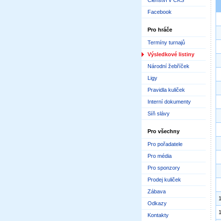
Členství v ČKS
Facebook
Pro hráče
Termíny turnajů
Výsledkové listiny
Národní žebříček
Ligy
Pravidla kuliček
Interní dokumenty
Síň slávy
Pro všechny
Pro pořadatele
Pro média
Pro sponzory
Prodej kuliček
Zábava
1
Odkazy
1
Kontakty