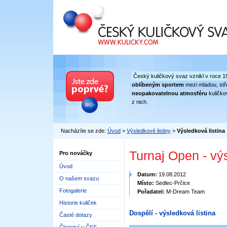
Český kuličkový svaz
Český kuličkový svaz vznikl v roce 1
oblíbeným sportem
mezi mladou, stře
neopakovatelnou atmosféru
kuličko
z nich.
Nacházíte se zde:
Úvod
>
Výsledkové listiny
>
Výsledková listina
Turnaj Open - vý
Pro nováčky
Úvod
Datum:
19.08.2012
O našem svazu
Místo:
Sedlec-Prčice
Fotogalerie
Pořadatel:
M-Dream Team
Historie kuliček
Dospělí - výsledková listina
Časté dotazy