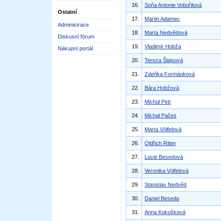
16.
Soňa Antonie Vobořilová
Ostatní
17.
Martin Adamec
Administrace
18.
Marta Nedvědová
Diskusní fórum
19.
Vladimír Hobža
Nákupní portál
20.
Tereza Šlajsová
21.
Zdeňka Formánková
22.
Bára Hobžová
23.
Michal Petr
24.
Michal Pačes
25.
Marta Völfelová
26.
Oldřich Ritter
27.
Lucie Besedová
28.
Veronika Völfelová
29.
Stanislav Nedvěd
30.
Daniel Beseda
31.
Anna Kokošková