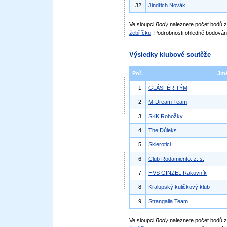
32.
Jindřich Novák
Ve sloupci
Body
naleznete počet bodů
žebříčku
. Podrobnosti ohledně bodován
Výsledky klubové soutěže
Poř.
Jm
1.
GLÁSFÉR TÝM
2.
M-Dream Team
3.
SKK Rohožky
4.
The Důleks
5.
Sklerotici
6.
Club Rodamiento, z. s.
7.
HVS GINZEL Rakovník
8.
Kralupský kuličkový klub
9.
Strangalia Team
Ve sloupci
Body
naleznete počet bodů 