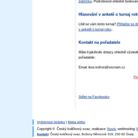
žebříčku
. Podrobnosti ohledně bodován
Hlasování v anketě o turnaj ro
Líbil se vám tento turnaj?
Přihlašte se 
v anketě o turnaj roku
.
Kontakt na pořadatele
Máte-li jakékoliv dotazy ohledně výsledk
pořadatele:
Email: leos.kofron@seznam.cz
Po
Sdílet na Facebooku
Vytisknout stránku
|
Mapa webu
Copyright © Český kuličkový svaz, realizace:
Nuvio
, webhosting:
Kontakt
:
Český kuličkový svaz, Boženy Němcové 318, 250 82 Úvaly