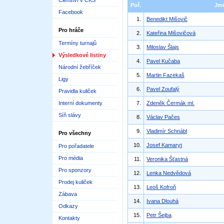
Členství v ČKS
Poř.
Jm
Facebook
1.
Benedikt Mišovič
Pro hráče
2.
Kateřina Mišovičová
Termíny turnajů
3.
Miloslav Šlajs
Výsledkové listiny
4.
Pavel Kučaba
Národní žebříček
5.
Martin Fazekaš
Ligy
6.
Pavel Zoufalý
Pravidla kuliček
Interní dokumenty
7.
Zdeněk Čermák ml.
Síň slávy
8.
Václav Pačes
9.
Vladimír Schnábl
Pro všechny
10.
Josef Kamaryt
Pro pořadatele
Pro média
11.
Veronika Šťastná
Pro sponzory
12.
Lenka Nedvědová
Prodej kuliček
13.
Leoš Kofroň
Zábava
14.
Ivana Dlouhá
Odkazy
15.
Petr Šejba
Kontakty