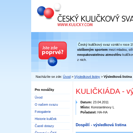
Český kuličkový svaz
Český kuličkový svaz vznikl v roce 1
oblíbeným sportem
mezi mladou, stře
neopakovatelnou atmosféru
kuličko
z nich.
Nacházíte se zde:
Úvod
>
Výsledkové listiny
>
Výsledková listina
KULIČKIÁDA - vý
Pro nováčky
Úvod
Datum:
23.04.2011
O našem svazu
Místo:
Konstantinovy L
Fotogalerie
Pořadatel:
HA-HA
Historie kuliček
Dospělí - výsledková listina
Časté dotazy