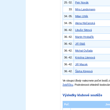
25.-32.
Petr Novák
33.
Míra Landsmann
34.-35.
Milan Uhlík
34.-35.
Alena Klečanská
36.-42.
Libuše Sittová
36.-42.
Martin Hrobařík
36.-42.
Jiří Eliáš
36.-42.
Michal Ouřada
36.-42.
Kristína Litenová
36.-42.
Jiří Macek
36.-42.
Šárka Kingová
Ve sloupci
Body
naleznete počet bodů
žebříčku
. Podrobnosti ohledně bodován
Výsledky klubové soutěže
Poř.
Jm