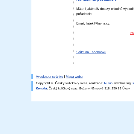
Máte-li jakékoliv dotazy ohledně výsledk
pořadatele:
Email: hajek@ha-ha.cz
Po
Sdílet na Facebooku
Vytisknout stránku
|
Mapa webu
Copyright © Český kuličkový svaz, realizace:
Nuvio
, webhosting:
Kontakt
:
Český kuličkový svaz, Boženy Němcové 318, 250 82 Úvaly