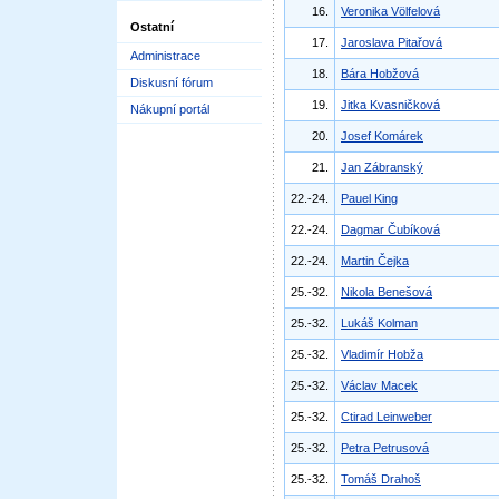
16.
Veronika Völfelová
Ostatní
17.
Jaroslava Pitařová
Administrace
18.
Bára Hobžová
Diskusní fórum
19.
Jitka Kvasničková
Nákupní portál
20.
Josef Komárek
21.
Jan Zábranský
22.-24.
Pauel King
22.-24.
Dagmar Čubíková
22.-24.
Martin Čejka
25.-32.
Nikola Benešová
25.-32.
Lukáš Kolman
25.-32.
Vladimír Hobža
25.-32.
Václav Macek
25.-32.
Ctirad Leinweber
25.-32.
Petra Petrusová
25.-32.
Tomáš Drahoš