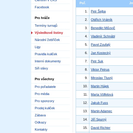
Členství v ČKS
Poř.
J
Facebook
1.
Petr Šejba
Pro hráče
2.
Oldřich Vrátník
Termíny turnajů
3.
Benedikt Mišovič
Výsledkové listiny
4.
Vladimír Schnábl
Národní žebříček
5.
Pavel Zoufalý
Ligy
6.
Jan Kostecký
Pravidla kuliček
Interní dokumenty
7.
Petr Suk
Síň slávy
8.
Viktor Petrus
9.
Miroslav Tlustý
Pro všechny
10.
Martin Hájek
Pro pořadatele
Pro média
11.
Marta Völfelová
Pro sponzory
12.
Jakub Fuss
Prodej kuliček
13.
Martin Adamec
Zábava
14.
Jiří Spurný
Odkazy
15.
David Richter
Kontakty