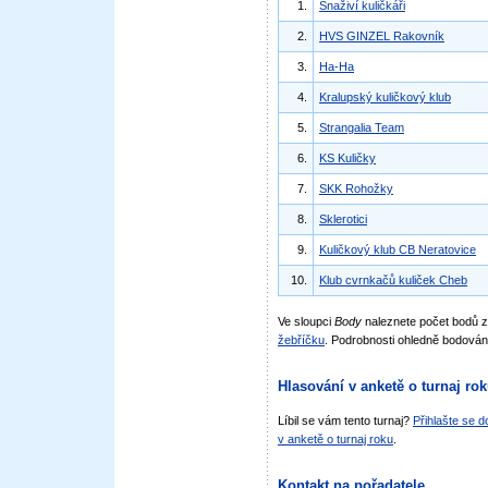
1.
Snaživí kuličkáři
2.
HVS GINZEL Rakovník
3.
Ha-Ha
4.
Kralupský kuličkový klub
5.
Strangalia Team
6.
KS Kuličky
7.
SKK Rohožky
8.
Sklerotici
9.
Kuličkový klub CB Neratovice
10.
Klub cvrnkačů kuliček Cheb
Ve sloupci
Body
naleznete počet bodů 
žebříčku
. Podrobnosti ohledně bodován
Hlasování v anketě o turnaj ro
Líbil se vám tento turnaj?
Přihlašte se 
v anketě o turnaj roku
.
Kontakt na pořadatele