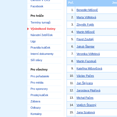
Členství v ČKS
Poř.
Jm
Facebook
1.
Benedikt Mišovič
Pro hráče
2.
Marta Völfelová
Termíny turnajů
3.
Zbyněk Fojtík
Výsledkové listiny
4.
Martin Mišovič
Národní žebříček
5.
Pavel Zoufalý
Ligy
6.
Jakub Šlamiar
Pravidla kuliček
Interní dokumenty
7.
Veronika Völfelová
Síň slávy
8.
Martin Fazekaš
9.
Kateřina Mišovičová
Pro všechny
10.
Václav Pačes
Pro pořadatele
Pro média
11.
Jan Škývara
Pro sponzory
12.
Jaroslava Pitařová
Prodej kuliček
13.
Michal Pačes
Zábava
14.
Vojtěch Šťastný
Odkazy
15.
Jana Szabová
Kontakty