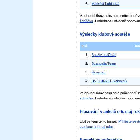
6.
Markéta Kubínová
Ve sloupci
Body
naleznete počet bodů
žebříčku
. Podrobnosti ohledně bodován
Výsledky klubové soutěže
Poř.
Jm
1.
Snaživí kuličkáři
2.
Strangalia Team
3.
Sklerotici
4.
HVS GINZEL Rakovník
Ve sloupci
Body
naleznete počet bodů 
žebříčku
. Podrobnosti ohledně bodován
Hlasování v anketě o turnaj ro
Líbil se vám tento turnaj?
Přihlašte se 
v anketě o turnaj roku
.
Kontakt na pořadatele