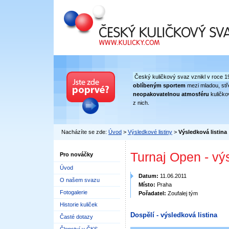
Český kuličkový svaz
Český kuličkový svaz vznikl v roce 1
oblíbeným sportem
mezi mladou, stře
neopakovatelnou atmosféru
kuličko
z nich.
Nacházíte se zde:
Úvod
>
Výsledkové listiny
>
Výsledková listina
Turnaj Open - vý
Pro nováčky
Úvod
Datum:
11.06.2011
O našem svazu
Místo:
Praha
Fotogalerie
Pořadatel:
Zoufalej tým
Historie kuliček
Dospělí - výsledková listina
Časté dotazy