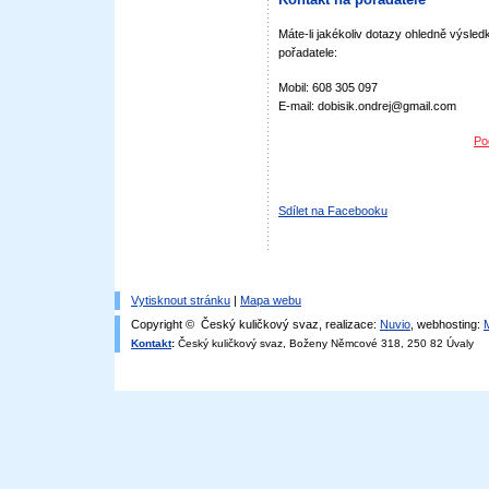
Máte-li jakékoliv dotazy ohledně výsledk
pořadatele:
Mobil: 608 305 097
E-mail: dobisik.ondrej@gmail.com
Po
Sdílet na Facebooku
Vytisknout stránku
|
Mapa webu
Copyright © Český kuličkový svaz, realizace:
Nuvio
, webhosting:
Kontakt
:
Český kuličkový svaz, Boženy Němcové 318, 250 82 Úvaly