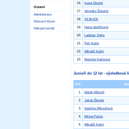
16.
Ivana Dlouhá
Ostatní
17.
Veronika Šťastná
Administrace
18.
Vít Brožík
Diskusní fórum
19.
Hana Vaněčková
Nákupní portál
20.
Ladislav Sojka
21.
Petr Kubín
22.
Mikuláš Kubín
23.
Markéta Kubínová
Junioři do 12 let - výsledková l
Poř.
Jm
1.
Martin Mišovič
2.
Jakub Šlamiar
3.
Kateřina Mišovičová
4.
Michal Pačes
5.
Mikuláš Kubín