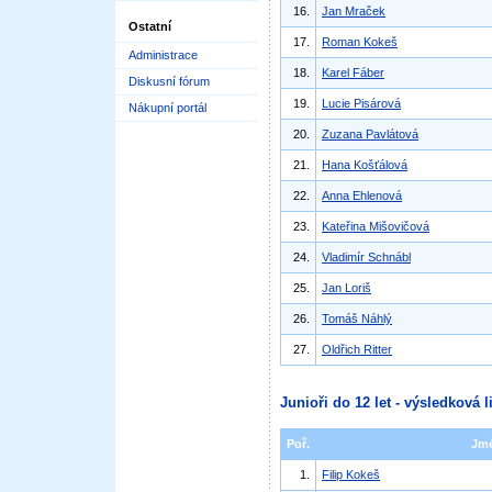
16.
Jan Mraček
Ostatní
17.
Roman Kokeš
Administrace
18.
Karel Fáber
Diskusní fórum
19.
Lucie Pisárová
Nákupní portál
20.
Zuzana Pavlátová
21.
Hana Košťálová
22.
Anna Ehlenová
23.
Kateřina Mišovičová
24.
Vladimír Schnábl
25.
Jan Loriš
26.
Tomáš Náhlý
27.
Oldřich Ritter
Junioři do 12 let - výsledková l
Poř.
Jm
1.
Filip Kokeš