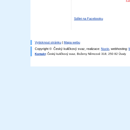
Po
Sdílet na Facebooku
Vytisknout stránku
|
Mapa webu
Copyright © Český kuličkový svaz, realizace:
Nuvio
, webhosting:
Kontakt
:
Český kuličkový svaz, Boženy Němcové 318, 250 82 Úvaly