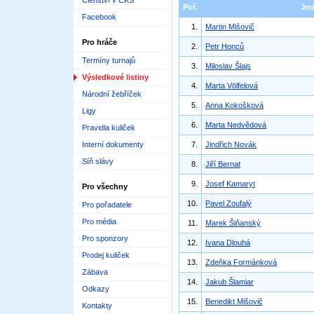
Členství v ČKS
Poř.
Jm
Facebook
1.
Martin Mišovič
Pro hráče
2.
Petr Honců
Termíny turnajů
3.
Miloslav Šlajs
Výsledkové listiny
4.
Marta Völfelová
Národní žebříček
5.
Anna Kokošková
Ligy
6.
Marta Nedvědová
Pravidla kuliček
Interní dokumenty
7.
Jindřich Novák
Síň slávy
8.
Jiří Bernat
9.
Josef Kamaryt
Pro všechny
10.
Pavel Zoufalý
Pro pořadatele
Pro média
11.
Marek Šiňanský
Pro sponzory
12.
Ivana Dlouhá
Prodej kuliček
13.
Zdeňka Formánková
Zábava
14.
Jakub Šlamiar
Odkazy
15.
Benedikt Mišovič
Kontakty