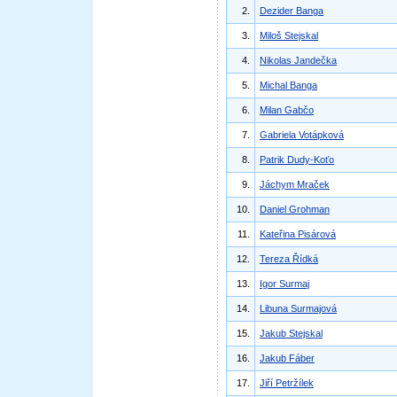
2.
Dezider Banga
3.
Miloš Stejskal
4.
Nikolas Jandečka
5.
Michal Banga
6.
Milan Gabčo
7.
Gabriela Votápková
8.
Patrik Dudy-Koťo
9.
Jáchym Mraček
10.
Daniel Grohman
11.
Kateřina Pisárová
12.
Tereza Řídká
13.
Igor Surmaj
14.
Libuna Surmajová
15.
Jakub Stejskal
16.
Jakub Fáber
17.
Jiří Petržílek