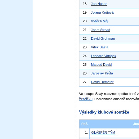
18.
Jan Husar
19.
Jolana Krůtová
20.
Vojtěch Máj
21.
Josef Strnad
22.
David Grohman
23.
Vítek Bašta
24.
Leonard Votápek
25.
Matouš David
26.
Jaroslav Krůta
27.
David Demeter
Ve sloupci
Body
naleznete počet bodů
žebříčku
. Podrobnosti ohledně bodován
Výsledky klubové soutěže
Poř.
Jm
1.
GLÁSFÉR TÝM