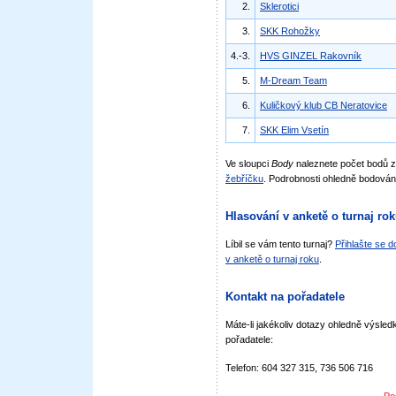
2.
Sklerotici
3.
SKK Rohožky
4.-3.
HVS GINZEL Rakovník
5.
M-Dream Team
6.
Kuličkový klub CB Neratovice
7.
SKK Elim Vsetín
Ve sloupci
Body
naleznete počet bodů 
žebříčku
. Podrobnosti ohledně bodován
Hlasování v anketě o turnaj ro
Líbil se vám tento turnaj?
Přihlašte se 
v anketě o turnaj roku
.
Kontakt na pořadatele
Máte-li jakékoliv dotazy ohledně výsledk
pořadatele:
Telefon: 604 327 315, 736 506 716