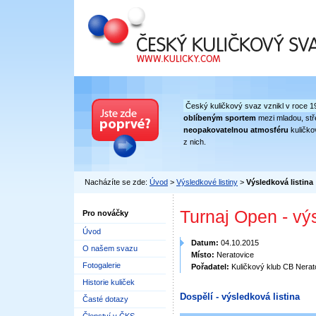
Český kuličkový svaz
Český kuličkový svaz vznikl v roce 1
oblíbeným sportem
mezi mladou, stře
neopakovatelnou atmosféru
kuličko
z nich.
Nacházíte se zde:
Úvod
>
Výsledkové listiny
>
Výsledková listina
Turnaj Open - vý
Pro nováčky
Úvod
Datum:
04.10.2015
O našem svazu
Místo:
Neratovice
Fotogalerie
Pořadatel:
Kuličkový klub CB Nerat
Historie kuliček
Dospělí - výsledková listina
Časté dotazy