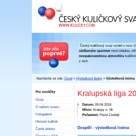
Český kuličkový svaz
Český kuličkový svaz vznikl v roce 1
oblíbeným sportem
mezi mladou, stře
neopakovatelnou atmosféru
kuličko
z nich.
Nacházíte se zde:
Úvod
>
Výsledkové listiny
>
Výsledková listina
Kralupská liga 2
Pro nováčky
Úvod
Datum:
09.04.2016
O našem svazu
Místo:
Kralupy n. Vlt
Fotogalerie
Pořadatel:
Pavel Zoufalý
Historie kuliček
Dospělí - výsledková listina
Časté dotazy