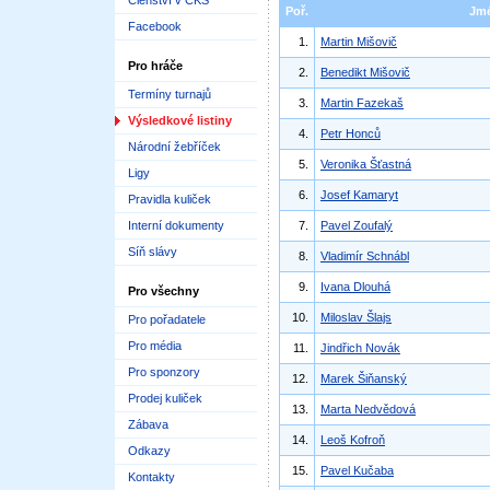
Členství v ČKS
Poř.
Jm
Facebook
1.
Martin Mišovič
Pro hráče
2.
Benedikt Mišovič
Termíny turnajů
3.
Martin Fazekaš
Výsledkové listiny
4.
Petr Honců
Národní žebříček
5.
Veronika Šťastná
Ligy
6.
Josef Kamaryt
Pravidla kuliček
Interní dokumenty
7.
Pavel Zoufalý
Síň slávy
8.
Vladimír Schnábl
9.
Ivana Dlouhá
Pro všechny
10.
Miloslav Šlajs
Pro pořadatele
Pro média
11.
Jindřich Novák
Pro sponzory
12.
Marek Šiňanský
Prodej kuliček
13.
Marta Nedvědová
Zábava
14.
Leoš Kofroň
Odkazy
15.
Pavel Kučaba
Kontakty