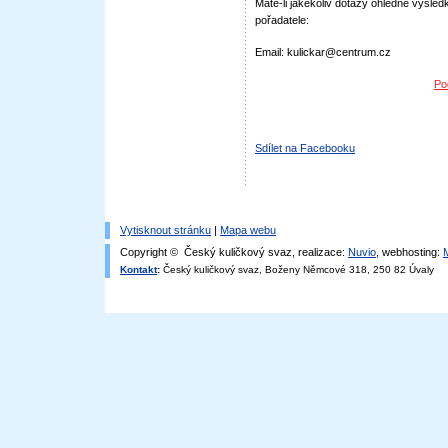
Máte-li jakékoliv dotazy ohledně výsledk
pořadatele:
Email: kulickar@centrum.cz
Po
Sdílet na Facebooku
Vytisknout stránku
|
Mapa webu
Copyright © Český kuličkový svaz, realizace:
Nuvio
, webhosting:
Kontakt
:
Český kuličkový svaz, Boženy Němcové 318, 250 82 Úvaly