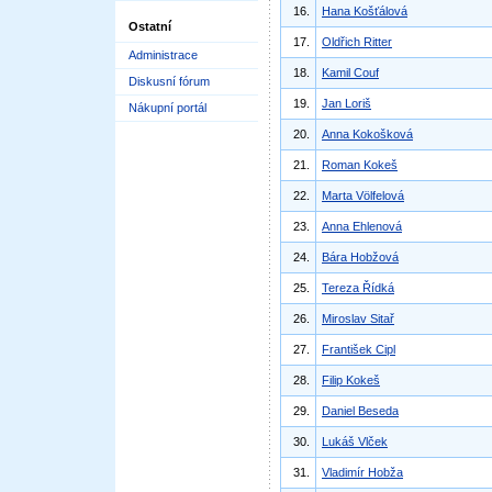
16.
Hana Košťálová
Ostatní
17.
Oldřich Ritter
Administrace
18.
Kamil Couf
Diskusní fórum
19.
Jan Loriš
Nákupní portál
20.
Anna Kokošková
21.
Roman Kokeš
22.
Marta Völfelová
23.
Anna Ehlenová
24.
Bára Hobžová
25.
Tereza Řídká
26.
Miroslav Sitař
27.
František Cipl
28.
Filip Kokeš
29.
Daniel Beseda
30.
Lukáš Vlček
31.
Vladimír Hobža