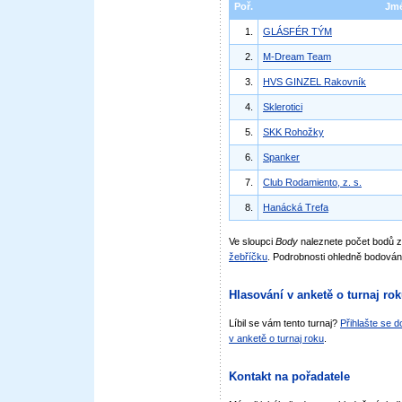
Poř.
Jm
1.
GLÁSFÉR TÝM
2.
M-Dream Team
3.
HVS GINZEL Rakovník
4.
Sklerotici
5.
SKK Rohožky
6.
Spanker
7.
Club Rodamiento, z. s.
8.
Hanácká Trefa
Ve sloupci
Body
naleznete počet bodů 
žebříčku
. Podrobnosti ohledně bodován
Hlasování v anketě o turnaj ro
Líbil se vám tento turnaj?
Přihlašte se 
v anketě o turnaj roku
.
Kontakt na pořadatele