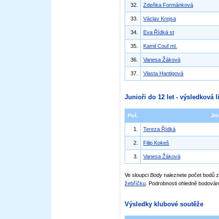
32.
Zdeňka Formánková
33.
Václav Krejsa
34.
Eva Řídká st
35.
Kamil Couf ml.
36.
Vanesa Žáková
37.
Vlasta Hantigová
Junioři do 12 let - výsledková l
Poř.
Jm
1.
Tereza Řídká
2.
Filip Kokeš
3.
Vanesa Žáková
Ve sloupci
Body
naleznete počet bodů
žebříčku
. Podrobnosti ohledně bodován
Výsledky klubové soutěže