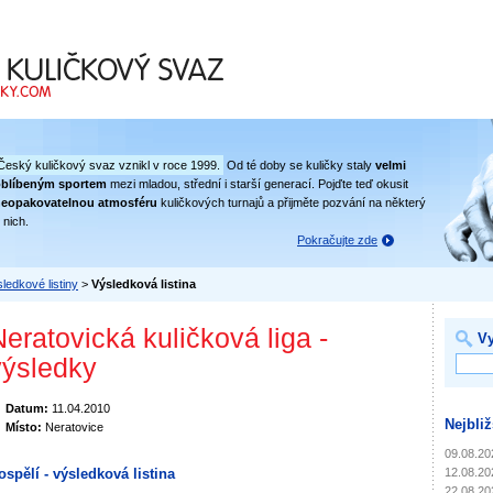
 svaz
Český kuličkový svaz vznikl v roce 1999.
Od té doby se kuličky staly
velmi
oblíbeným sportem
mezi mladou, střední i starší generací. Pojďte teď okusit
eopakovatelnou atmosféru
kuličkových turnajů a přijměte pozvání na některý
 nich.
Pokračujte zde
ledkové listiny
>
Výsledková listina
Neratovická kuličková liga -
Vy
výsledky
Datum:
11.04.2010
Nejbliž
Místo:
Neratovice
09.08.20
12.08.20
ospělí - výsledková listina
22.08.20