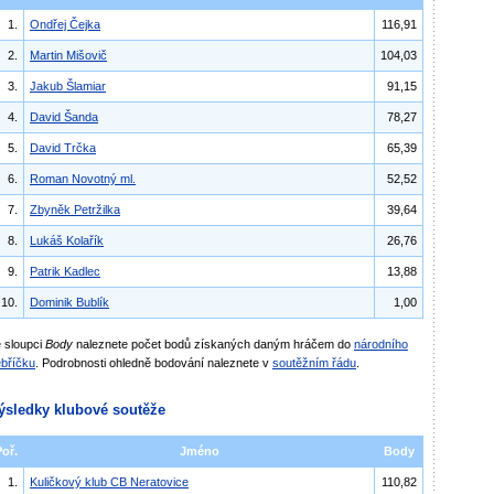
1.
Ondřej Čejka
116,91
2.
Martin Mišovič
104,03
3.
Jakub Šlamiar
91,15
4.
David Šanda
78,27
5.
David Trčka
65,39
6.
Roman Novotný ml.
52,52
7.
Zbyněk Petržilka
39,64
8.
Lukáš Kolařík
26,76
9.
Patrik Kadlec
13,88
10.
Dominik Bublík
1,00
 sloupci
Body
naleznete počet bodů získaných daným hráčem do
národního
bříčku
. Podrobnosti ohledně bodování naleznete v
soutěžním řádu
.
ýsledky klubové soutěže
Poř.
Jméno
Body
1.
Kuličkový klub CB Neratovice
110,82