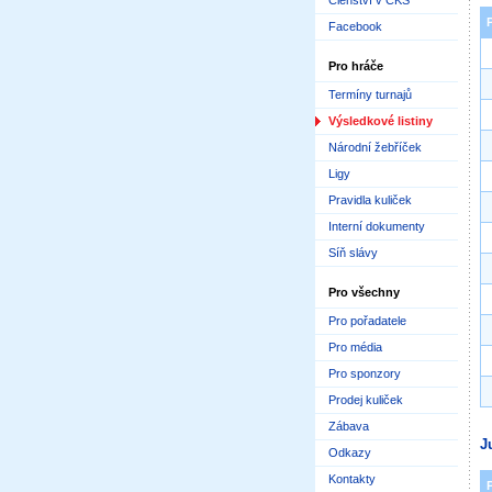
Členství v ČKS
Facebook
Pro hráče
Termíny turnajů
Výsledkové listiny
Národní žebříček
Ligy
Pravidla kuliček
Interní dokumenty
Síň slávy
Pro všechny
Pro pořadatele
Pro média
Pro sponzory
Prodej kuliček
Zábava
J
Odkazy
Kontakty