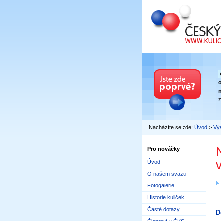
Český kuličkový
n
z
Nacházíte se zde:
Úvod
>
Výs
Pro nováčky
Úvod
O našem svazu
Fotogalerie
Historie kuliček
Časté dotazy
D