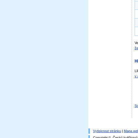
Ve
že
H
Lí
v 
Sd
Vytisknout stránku
|
Mapa we
Copyright © Český kuličkový 