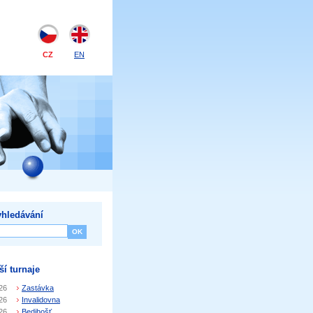
CZ
EN
hledávání
ší turnaje
26
Zastávka
26
Invalidovna
26
Bedihošť