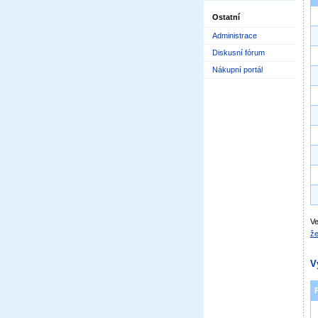
Ostatní
Administrace
Diskusní fórum
Nákupní portál
Ve
že
V