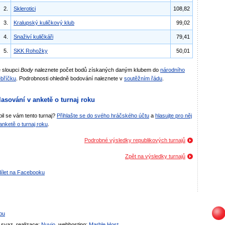
2.
Sklerotici
108,82
3.
Kralupský kuličkový klub
99,02
4.
Snaživí kuličkáři
79,41
5.
SKK Rohožky
50,01
 sloupci
Body
naleznete počet bodů získaných daným klubem do
národního
bříčku
. Podrobnosti ohledně bodování naleznete v
soutěžním řádu
.
lasování v anketě o turnaj roku
bil se vám tento turnaj?
Přihlašte se do svého hráčského účtu
a
hlasujte pro něj
anketě o turnaj roku
.
Podrobné výsledky republikových turnajů
Zpět na výsledky turnajů
ílet na Facebooku
bu
svaz, realizace:
Nuvio
, webhosting:
Marble Host