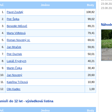
23.08.20
Poř.
Jméno
Body
23.08.20
1.
Pavel Zoufalý
108,82
2.
Petr Šejba
99,02
Náhodn
3.
Benedikt Mišovič
89,21
4.
Marta Völfelová
79,41
5.
Roman Novotný st.
69,61
6.
Jan Mraček
59,81
7.
Petr Duchek
50,01
8.
Lukáš Frydrych
40,21
9.
Martin Čejka
30,40
10.
Jan Novotný
20,60
11.
Kateřina Trčková
10,80
12.
Olin Kadlec
1,00
unioři do 12 let - výsledková listina
Poř.
Jméno
Body