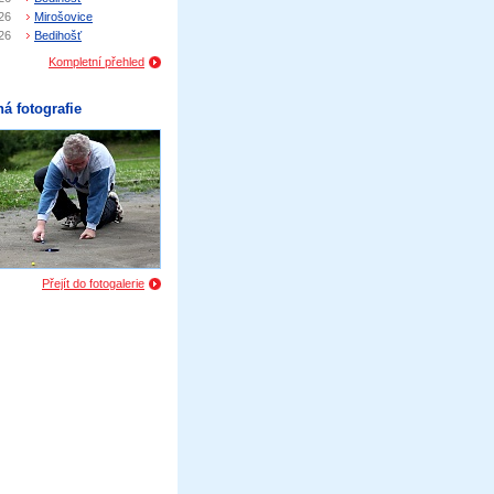
26
Mirošovice
26
Bedihošť
Kompletní přehled
á fotografie
Přejít do fotogalerie